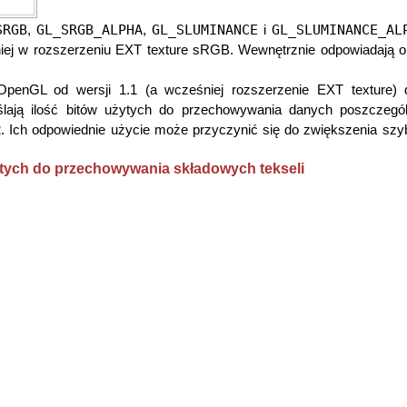
SRGB
GL_SRGB_ALPHA
GL_SLUMINANCE
GL_SLUMINANCE_AL
,
,
i
iej w rozszerzeniu EXT texture sRGB. Wewnętrznie odpowiadają o
 OpenGL od wersji 1.1 (a wcześniej rozszerzenie EXT texture) d
lają ilość bitów użytych do przechowywania danych poszczegól
. Ich odpowiednie użycie może przyczynić się do zwiększenia szyb
żytych do przechowywania składowych tekseli