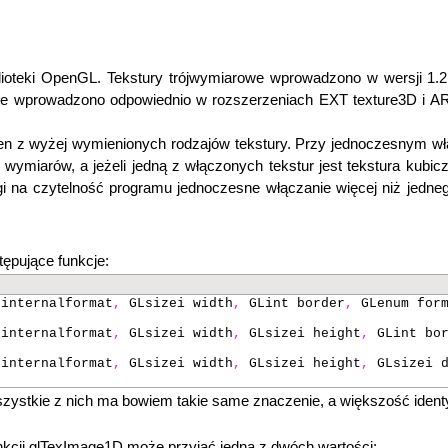
lioteki OpenGL. Tekstury trójwymiarowe wprowadzono w wersji 1.2
ienne wprowadzono odpowiednio w rozszerzeniach EXT texture3D i 
den z wyżej wymienionych rodzajów tekstury. Przy jednoczesnym wł
i wymiarów, a jeżeli jedną z włączonych tekstur jest tekstura kubic
 na czytelność programu jednoczesne włączanie więcej niż jednego
tępujące funkcje:
internalformat
,
GLsizei width
,
GLint border
,
GLenum form
internalformat
,
GLsizei width
,
GLsizei height
,
GLint bor
internalformat
,
GLsizei width
,
GLsizei height
,
GLsizei d
zystkie z nich ma bowiem takie same znaczenie, a większość ident
unkcji glTexImage1D może przyjąć jedną z dwóch wartości: