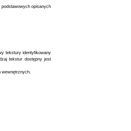
tów podstawowych opisanych
wy tekstury identyfikowany
zaj tekstur dostępny jest
h wewnętrznych.