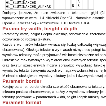
8
GL_SLUMINANCE8
8
8
GL_SLUMINANCE8_ALPHA8
GL
Dodajmy jeszcze, że stałe związane z teksturami głębi (
wprowadzone w wersji 1.4 biblioteki OpenGL. Natomiast ostatnie 4
OpenGL, a wcześniej w rozszerzeniu EXT texture sRGB.
Parametry width, height i depth
Parametry width, height i depth określają odpowiednio szeroko
oczywiście od rodzaju tekstury.
Każdy z wymiarów tekstury wyraża się liczbą całkowitą większą 
obramowania). Obsługa tekstur o wymiarach różnych od potęgi lic
wymiarów tekstury może przyjmować wielkości niezależne od pozo
Określenie maksymalnych wymiarów obsługiwanych tekstur specy
oraz tekstur sześciennych można sprawdzić wywołując funkcję
wymiarów tekstur trójwymiarowych wymaga wywołania tej samej f
Minimalne obsługiwane wymiary tekstury jedno i dwuwymiarowej oraz
Parametr border
Kolejny parametr border określa szerokość obramowania tekstury.
tekstura posiada obramowanie, a każdy z wymiarów tekstury jes
tekstury podawane w parametrach width, height i depth muszą uwz
Parametr format