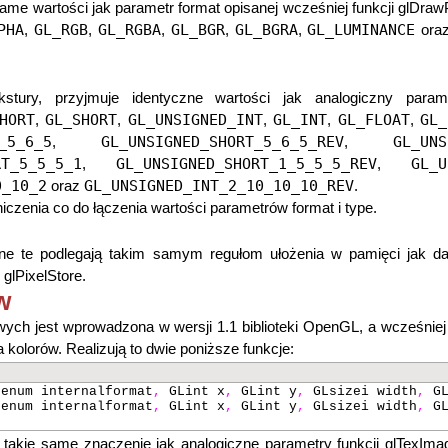
same wartości jak parametr format opisanej wcześniej funkcji glDraw
PHA
GL_RGB
GL_RGBA
GL_BGR
GL_BGRA
GL_LUMINANCE
,
,
,
,
,
ora
kstury, przyjmuje identyczne wartości jak analogiczny parame
HORT
GL_SHORT
GL_UNSIGNED_INT
GL_INT
GL_FLOAT
GL_
,
,
,
,
,
_5_6_5
GL_UNSIGNED_SHORT_5_6_5_REV
GL_UNS
,
,
RT_5_5_5_1
GL_UNSIGNED_SHORT_1_5_5_5_REV
GL_U
,
,
0_10_2
GL_UNSIGNED_INT_2_10_10_10_REV
oraz
.
czenia co do łączenia wartości parametrów format i type.
Dane te podlegają takim samym regułom ułożenia w pamięci jak d
glPixelStore.
w
ych jest wprowadzona w wersji 1.1 biblioteki OpenGL, a wcześnie
 kolorów. Realizują to dwie poniższe funkcje:
enum internalformat
,
GLint x
,
GLint y
,
GLsizei width
,
GL
enum internalformat
,
GLint x
,
GLint y
,
GLsizei width
,
GL
mają takie same znaczenie jak analogiczne parametry funkcji glTexI