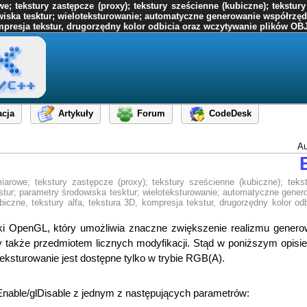
tekstury zastępcze (proxy); tekstury sześcienne (kubiczne); tekstury
rodowiska tesktur; wieloteksturowanie; automatyczne generowanie współr
mpresja tekstur, drugorzędny kolor odbicia oraz wczytywanie plików OBJ.
cja
Artykuły
Forum
CodeDesk
Au
rowe; tekstury zastępcze (proxy); tekstury sześcienne (kubiczne); tekstu
tekstur; parametry środowiska tesktur; wieloteksturowanie; automatyczne gene
zne, tekstury alfa, tekstura 3D, kompresja tekstur, drugorzędny kolor od
ki OpenGL, który umożliwia znaczne zwiększenie realizmu genero
y także przedmiotem licznych modyfikacji. Stąd w poniższym opisie
eksturowanie jest dostępne tylko w trybie RGB(A).
Enable/glDisable z jednym z następujących parametrów: