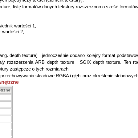
ących pojedynczy teksel (element tekstury).
texture, listę formatów danych tekstury rozszerzono o sześć forma
iednik wartości 1,
k wartości 2,
ang. depth texture) i jednocześnie dodano kolejny format podstawo
ały rozszerzenia ARB depth texture i SGIX depth texture. Ten rod
stury zastępcze o tych rozmiarach.
h przechowywania składowe RGBA i głębi oraz określenie składowyc
wnętrzne
trzne