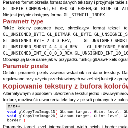
Parametr format określa format danych tekstury i przyjmuje takie 
GL_DEPTH_COMPONENT
GL_RED
GL_GREEN
GL_BLUE
GL_AL
,
,
,
,
GL_STENCIL_INDEX
Nie jest jedynie dostępny format
.
Parametr type
Także kolejny parametr type, określający format tekseli te
GL_UNSIGNED_BYTE
GL_BITMAP
GL_BYTE
GL_UNSIGNED_S
,
,
,
GL_UNSIGNED_BYTE_2_3_3_REV
GL_UNSIGNED_SHORT
,
GL_UNSIGNED_SHORT_4_4_4_4_REV
GL_UNSIGNED_SHO
,
GL_UNSIGNED_INT_8_8_8_8_REV
GL_UNSIGNED_INT_10_1
,
Obowiązują takie same jak w przypadku funkcji glDrawPixels ograni
Parametr pixels
Ostatni parametr pixels zawiera wskaźnik na dane tekstury. 
regulowane przy użyciu przedstawionych wcześniej funkcji z grupy 
Kopiowanie tekstury z bufora koloró
Alternatywnym sposobem utworzenia tekstur jedno i dwuwymiarow
texture, możliwość utworzenia tekstury z pikseli pobranych z bufora
C/C++
void
glCopyTexImage1D
(
GLenum target
,
GLint level
,
GL
void
glCopyTexImage2D
(
GLenum target
,
GLint level
,
GL
border
)
Parametry target, level, internalformat, width, height i border 