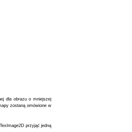
ej dla obrazu o mniejszej
ipmapy zostaną omówione w
glTexImage2D przyjąć jedną