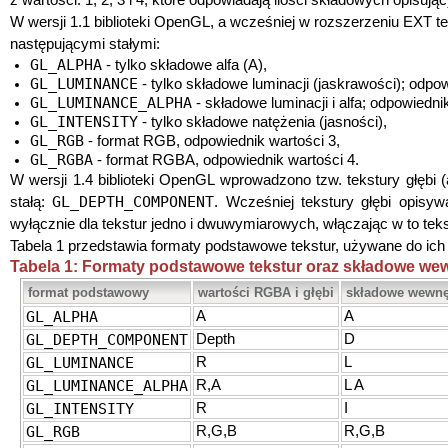
z wartości: 1, 2, 3 i 4, które odpowiadają ilości składowych opisuj
W wersji 1.1 biblioteki OpenGL, a wcześniej w rozszerzeniu EXT 
następującymi stałymi:
GL_ALPHA
- tylko składowe alfa (A),
GL_LUMINANCE
- tylko składowe luminacji (jaskrawości); odpow
GL_LUMINANCE_ALPHA
- składowe luminacji i alfa; odpowiedni
GL_INTENSITY
- tylko składowe natężenia (jasności),
GL_RGB
- format RGB, odpowiednik wartości 3,
GL_RGBA
- format RGBA, odpowiednik wartości 4.
W wersji 1.4 biblioteki OpenGL wprowadzono tzw. tekstury głębi (
GL_DEPTH_COMPONENT
stałą:
. Wcześniej tekstury głębi opisyw
wyłącznie dla tekstur jedno i dwuwymiarowych, włączając w to tek
Tabela 1 przedstawia formaty podstawowe tekstur, używane do ic
Tabela 1: Formaty podstawowe tekstur oraz składowe we
format podstawowy
wartości RGBA i głębi
składowe wewnę
GL_ALPHA
A
A
GL_DEPTH_COMPONENT
Depth
D
GL_LUMINANCE
R
L
GL_LUMINANCE_ALPHA
R,A
L A
GL_INTENSITY
R
I
GL_RGB
R,G,B
R,G,B