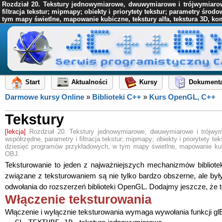
Rozdział 20. Tekstury jednowymiarowe, dwuwymiarowe i trójwymiarowe; 
filtracja tekstur; mipmapy; obiekty i priorytety tekstur; parametry ś
tym mapy świetlne, mapowanie kubiczne, tekstury alfa, tekstura 3D, ko
Start
Aktualności
Kursy
Dokumenta
Darmowe kursy Online
»
Biblioteki C++
»
Kurs OpenGL, C++
Tekstury
[lekcja]
Rozdział 20. Tekstury jednowymiarowe, dwuwymiarowe i trójwymia
współrzędne, parametry i filtracja tekstur; mipmapy; obiekty i priorytety 
dziesięć programów przykładowych, w tym mapy świetlne, mapowanie kubic
OBJ.
Teksturowanie to jeden z najważniejszych mechanizmów bibliote
związane z teksturowaniem są nie tylko bardzo obszerne, ale był
odwołania do rozszerzeń biblioteki OpenGL. Dodajmy jeszcze, że t
Włączenie teksturowania
Włączenie i wyłącznie teksturowania wymaga wywołania funkcji gl