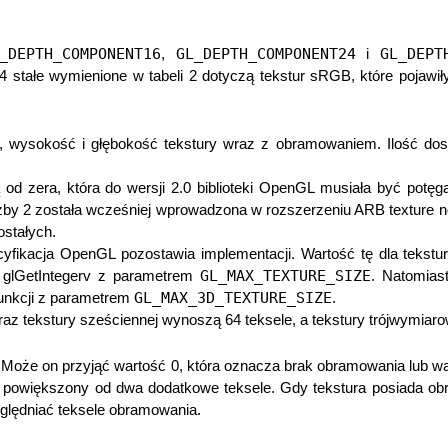
_DEPTH_COMPONENT16
GL_DEPTH_COMPONENT24
GL_DEPT
,
i
 stałe wymienione w tabeli 2 dotyczą tekstur sRGB, które pojawiły s
ść, wysokość i głębokość tekstury wraz z obramowaniem. Ilość d
od zera, która do wersji 2.0 biblioteki OpenGL musiała być potęgą
zby 2 została wcześniej wprowadzona w rozszerzeniu ARB texture n
stałych.
fikacja OpenGL pozostawia implementacji. Wartość tę dla tekstu
GL_MAX_TEXTURE_SIZE
 glGetIntegerv z parametrem
. Natomias
GL_MAX_3D_TEXTURE_SIZE
unkcji z parametrem
.
 tekstury sześciennej wynoszą 64 teksele, a tekstury trójwymiarowe
 Może on przyjąć wartość 0, która oznacza brak obramowania lub wa
t powiększony od dwa dodatkowe teksele. Gdy tekstura posiada ob
ględniać teksele obramowania.