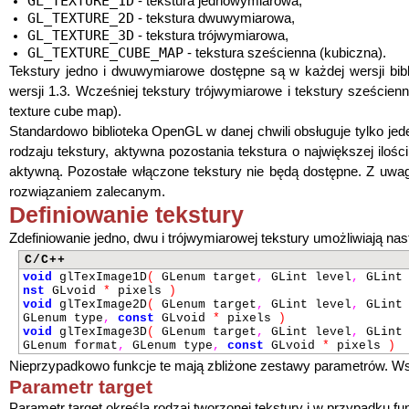
GL_TEXTURE_1D
- tekstura jednowymiarowa,
GL_TEXTURE_2D
- tekstura dwuwymiarowa,
GL_TEXTURE_3D
- tekstura trójwymiarowa,
GL_TEXTURE_CUBE_MAP
- tekstura sześcienna (kubiczna).
Tekstury jedno i dwuwymiarowe dostępne są w każdej wersji bib
wersji 1.3. Wcześniej tekstury trójwymiarowe i tekstury sześc
texture cube map).
Standardowo biblioteka OpenGL w danej chwili obsługuje tylko je
rodzaju tekstury, aktywna pozostania tekstura o największej ilośc
aktywną. Pozostałe włączone tekstury nie będą dostępne. Z uwagi
rozwiązaniem zalecanym.
Definiowanie tekstury
Zdefiniowanie jedno, dwu i trójwymiarowej tekstury umożliwiają nas
C/C++
void
glTexImage1D
(
GLenum target
,
GLint level
,
GLint 
nst
GLvoid
*
pixels
)
void
glTexImage2D
(
GLenum target
,
GLint level
,
GLint 
GLenum type
,
const
GLvoid
*
pixels
)
void
glTexImage3D
(
GLenum target
,
GLint level
,
GLint 
GLenum format
,
GLenum type
,
const
GLvoid
*
pixels
)
Nieprzypadkowo funkcje te mają zbliżone zestawy parametrów. Ws
Parametr target
Parametr target określa rodzaj tworzonej tekstury i w przypadku f