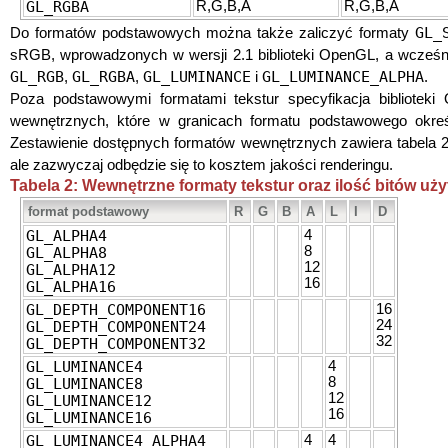
GL_RGBA
R,G,B,A
R,G,B,A
GL_
Do formatów podstawowych można także zaliczyć formaty
sRGB, wprowadzonych w wersji 2.1 biblioteki OpenGL, a wcześn
GL_RGB
GL_RGBA
GL_LUMINANCE
GL_LUMINANCE_ALPHA
,
,
i
.
Poza podstawowymi formatami tekstur specyfikacja biblioteki
wewnętrznych, które w granicach formatu podstawowego okreś
Zestawienie dostępnych formatów wewnętrznych zawiera tabela 2
ale zazwyczaj odbędzie się to kosztem jakości renderingu.
Tabela 2: Wewnętrzne formaty tekstur oraz ilość bitów u
format podstawowy
R
G
B
A
L
I
D
GL_ALPHA4
4
8
GL_ALPHA8
12
GL_ALPHA12
16
GL_ALPHA16
GL_DEPTH_COMPONENT16
16
24
GL_DEPTH_COMPONENT24
32
GL_DEPTH_COMPONENT32
GL_LUMINANCE4
4
8
GL_LUMINANCE8
12
GL_LUMINANCE12
16
GL_LUMINANCE16
GL_LUMINANCE4_ALPHA4
4
4