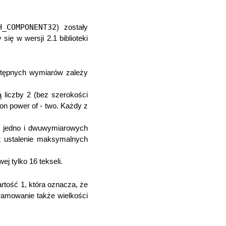
H_COMPONENT32
) zostały
ię w wersji 2.1 biblioteki
ostępnych wymiarów zależy
 liczby 2 (bez szerokości
on power of - two. Każdy z
r jedno i dwuwymiarowych
t ustalenie maksymalnych
j tylko 16 tekseli.
rtość 1, która oznacza, że
ramowanie także wielkości