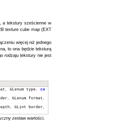
, a tekstury sześcienne w
ARB texture cube map (EXT
ączeniu więcej niż jednego
zna, to ona będzie teksturą
 rodzaju tekstury nie jest
at
,
GLenum type
,
co
der
,
GLenum format
,
epth
,
GLint border
,
yczny zestaw wartości.