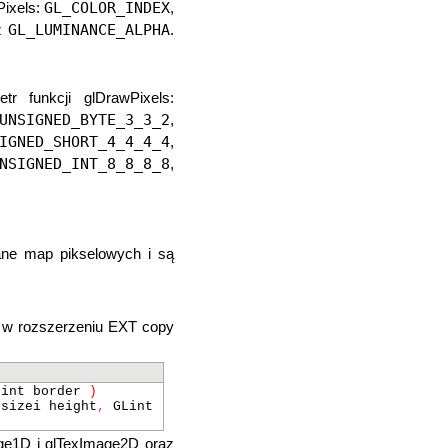
GL_COLOR_INDEX
Pixels:
,
GL_LUMINANCE_ALPHA
z
.
tr funkcji glDrawPixels:
UNSIGNED_BYTE_3_3_2
,
IGNED_SHORT_4_4_4_4
,
NSIGNED_INT_8_8_8_8
,
ane map pikselowych i są
j w rozszerzeniu EXT copy
int border
)
sizei height
,
GLint
mage1D i glTexImage2D oraz