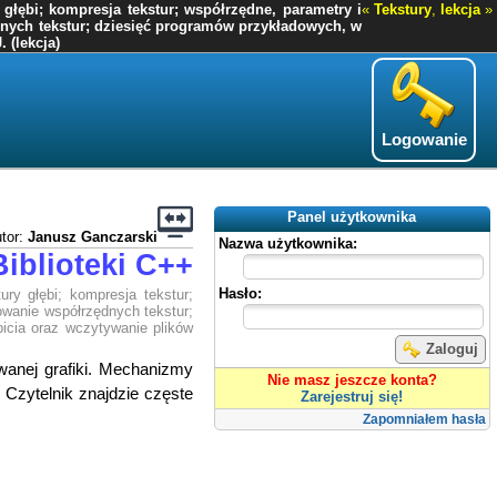
 głębi; kompresja tekstur; współrzędne, parametry i
«
Tekstury
,
lekcja
»
zędnych tekstur; dziesięć programów przykładowych, w
 (lekcja)
Logowanie
Panel użytkownika
tor:
Janusz Ganczarski
Nazwa użytkownika:
Biblioteki C++
Hasło:
ry głębi; kompresja tekstur;
rowanie współrzędnych tekstur;
bicia oraz wczytywanie plików
Zaloguj
wanej grafiki. Mechanizmy
Nie masz jeszcze konta?
 Czytelnik znajdzie częste
Zarejestruj się!
Zapomniałem hasła