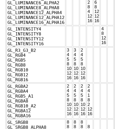
2
6
GL_LUMINANCE6_ALPHA2
8
8
GL_LUMINANCE8_ALPHA8
4
12
GL_LUMINANCE12_ALPHA4
12
12
GL_LUMINANCE12_ALPHA12
16
16
GL_LUMINANCE16_ALPHA16
GL_INTENSITY4
4
8
GL_INTENSITY8
12
GL_INTENSITY12
16
GL_INTENSITY16
GL_R3_G3_B2
3
3
2
4
4
4
GL_RGB4
5
5
5
GL_RGB5
8
8
8
GL_RGB8
10
10
10
GL_RGB10
12
12
12
GL_RGB12
16
16
16
GL_RGB16
GL_RGBA2
2
2
2
2
4
4
4
4
GL_RGBA4
5
5
5
1
GL_RGB5_A1
8
8
8
8
GL_RGBA8
10
10
10
2
GL_RGB10_A2
12
12
12
12
GL_RGBA12
16
16
16
16
GL_RGBA16
GL_SRGB8
8
8
8
8
8
8
8
GL_SRGB8_ALPHA8