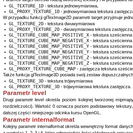
GL_TEXTURE_1D
- tekstura jednowymiarowa,
GL_PROXY_TEXTURE_1D
- jednowymiarowa tekstura zastępcza
W przypadku funkcji glTexImage2D parametr target przyjmuje jedn
GL_TEXTURE_2D
- tekstura dwuwymiarowa
GL_PROXY_TEXTURE_2D
- dwuwymiarowa tekstura zastępcza
GL_TEXTURE_CUBE_MAP_POSITIVE_X
- tekstura sześcienna 
GL_TEXTURE_CUBE_MAP_NEGATIVE_X
- tekstura sześcienna 
GL_TEXTURE_CUBE_MAP_POSITIVE_Y
- tekstura sześcienna 
GL_TEXTURE_CUBE_MAP_NEGATIVE_Y
- tekstura sześcienna 
GL_TEXTURE_CUBE_MAP_POSITIVE_Z
- tekstura sześcienna 
GL_TEXTURE_CUBE_MAP_NEGATIVE_Z
- tekstura sześcienna 
GL_PROXY_TEXTURE_CUBE_MAP
- zastępcza tekstura sześci
Także funkcja glTexImage3D posiada swój zestaw dopuszczalnych 
GL_TEXTURE_3D
- tekstura trójwymiarowa
GL_PROXY_TEXTURE_3D
- trójwymiarowa tekstura zastępcza.
Parametr level
Drugi parametr level określa poziom kolejnej tworzonej mipmap
rozdzielczości). Wartość 0 oznacza poziom podstawowy tekstury
dalszej części niniejszego odcinka kursu OpenGL.
Parametr internalformat
Kolejny parametr internalformat określa wewnętrzny format danyc