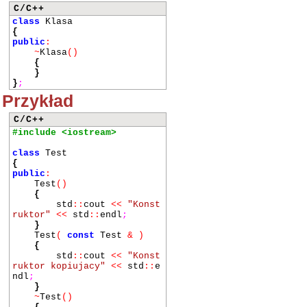
C/C++
class
Klasa
{
public
:
~
Klasa
()
{
}
}
;
Przykład
C/C++
#include <iostream>
class
Test
{
public
:
Test
()
{
std
::
cout
<<
"Konst
ruktor"
<<
std
::
endl
;
}
Test
(
const
Test
&
)
{
std
::
cout
<<
"Konst
ruktor kopiujacy"
<<
std
::
e
ndl
;
}
~
Test
()