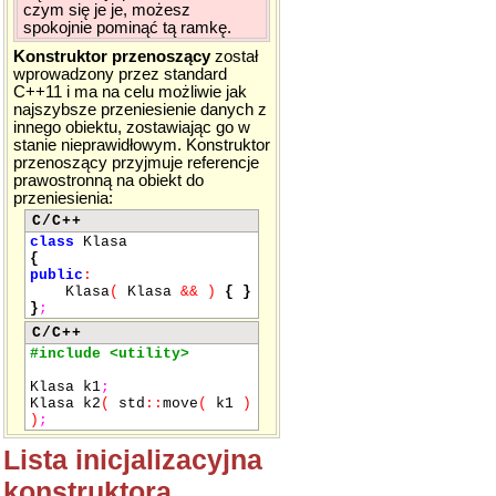
czym się je je, możesz
spokojnie pominąć tą ramkę.
Konstruktor przenoszący
został
wprowadzony przez standard
C++11 i ma na celu możliwie jak
najszybsze przeniesienie danych z
innego obiektu, zostawiając go w
stanie nieprawidłowym. Konstruktor
przenoszący przyjmuje referencje
prawostronną na obiekt do
przeniesienia:
C/C++
class
Klasa
{
public
:
Klasa
(
Klasa
&&
)
{
}
}
;
C/C++
#include <utility>
Klasa k1
;
Klasa k2
(
std
::
move
(
k1
)
)
;
Lista inicjalizacyjna
konstruktora