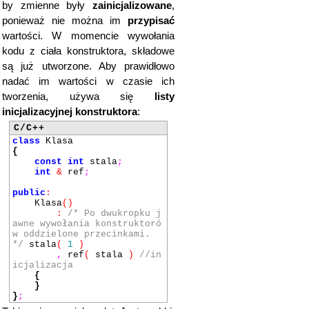
by zmienne były
zainicjalizowane
,
ponieważ nie można im
przypisać
wartości. W momencie wywołania
kodu z ciała konstruktora, składowe
są już utworzone. Aby prawidłowo
nadać im wartości w czasie ich
tworzenia, używa się
listy
inicjalizacyjnej konstruktora
:
C/C++
class
Klasa
{
const
int
stala
;
int
&
ref
;
public
:
Klasa
()
:
/* Po dwukropku j
awne wywołania konstruktoró
w oddzielone przecinkami.
*/
stala
(
1
)
,
ref
(
stala
)
//in
icjalizacja
{
}
}
;