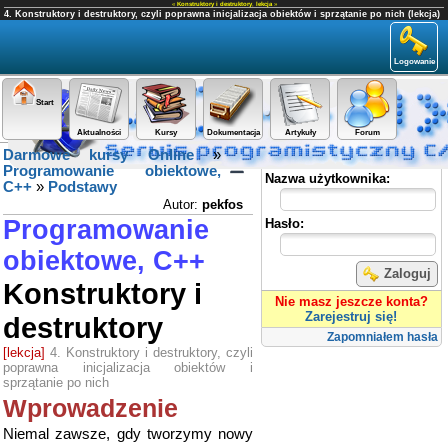
«
Konstruktory i destruktory
,
lekcja
»
4. Konstruktory i destruktory, czyli poprawna inicjalizacja obiektów i sprzątanie po nich (lekcja)
Logowanie
Start
Aktualności
Kursy
Dokumentacja
Artykuły
Forum
Darmowe kursy Online
»
Panel użytkownika
Programowanie obiektowe,
Nazwa użytkownika:
C++
»
Podstawy
Autor:
pekfos
Programowanie
Hasło:
obiektowe, C++
Zaloguj
Konstruktory i
Nie masz jeszcze konta?
Zarejestruj się!
destruktory
Zapomniałem hasła
[lekcja]
4. Konstruktory i destruktory, czyli
poprawna inicjalizacja obiektów i
sprzątanie po nich
Wprowadzenie
Niemal zawsze, gdy tworzymy nowy