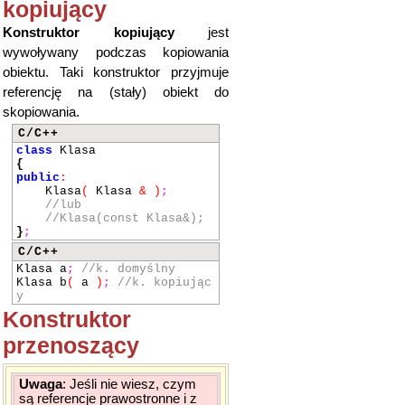
kopiujący
Konstruktor kopiujący
jest
wywoływany podczas kopiowania
obiektu. Taki konstruktor przyjmuje
referencję na (stały) obiekt do
skopiowania.
C/C++
class
Klasa
{
public
:
Klasa
(
Klasa
&
)
;
//lub
//Klasa(const Klasa&);
}
;
C/C++
Klasa a
;
//k. domyślny
Klasa b
(
a
)
;
//k. kopiując
y
Konstruktor
przenoszący
Uwaga
: Jeśli nie wiesz, czym
są referencje prawostronne i z