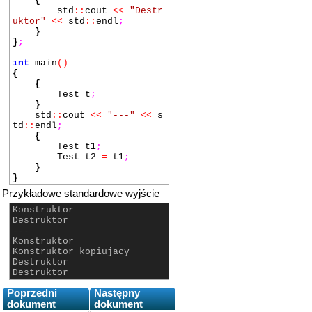
{
std
::
cout
<<
"Destr
uktor"
<<
std
::
endl
;
}
}
;
int
main
()
{
{
Test t
;
}
std
::
cout
<<
"---"
<<
s
td
::
endl
;
{
Test t1
;
Test t2
=
t1
;
}
}
Przykładowe standardowe wyjście
Konstruktor
Destruktor
---
Konstruktor
Konstruktor kopiujacy
Destruktor
Destruktor
Poprzedni
Następny
dokument
dokument