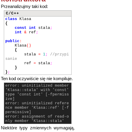
Przeanalizujmy taki kod:
C/C++
class
Klasa
{
const
int
stala
;
int
&
ref
;
public
:
Klasa
()
{
stala
=
1
;
//przypi
sanie
ref
=
stala
;
}
}
;
Ten kod oczywiście się nie kompiluje.
error: uninitialized member
'Klasa::stala' with 'const'
type 'const int' [-fpermiss
ive]
error: uninitialized refere
nce member 'Klasa::ref' [-f
permissive]
error: assignment of read-o
nly member 'Klasa::stala'
Niektóre typy zmiennych wymagają,