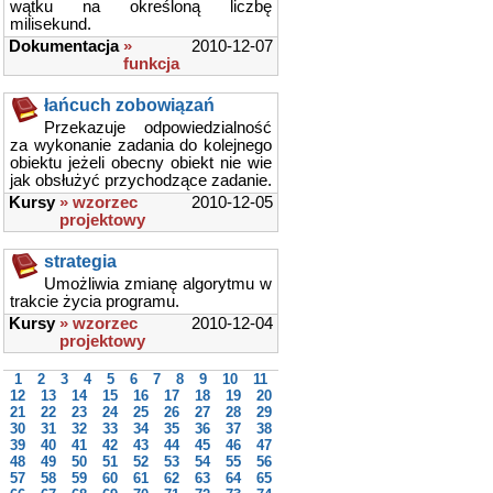
wątku na określoną liczbę
milisekund.
Dokumentacja
»
2010-12-07
funkcja
łańcuch zobowiązań
Przekazuje odpowiedzialność
za wykonanie zadania do kolejnego
obiektu jeżeli obecny obiekt nie wie
jak obsłużyć przychodzące zadanie.
Kursy
» wzorzec
2010-12-05
projektowy
strategia
Umożliwia zmianę algorytmu w
trakcie życia programu.
Kursy
» wzorzec
2010-12-04
projektowy
1
2
3
4
5
6
7
8
9
10
11
12
13
14
15
16
17
18
19
20
21
22
23
24
25
26
27
28
29
30
31
32
33
34
35
36
37
38
39
40
41
42
43
44
45
46
47
48
49
50
51
52
53
54
55
56
57
58
59
60
61
62
63
64
65