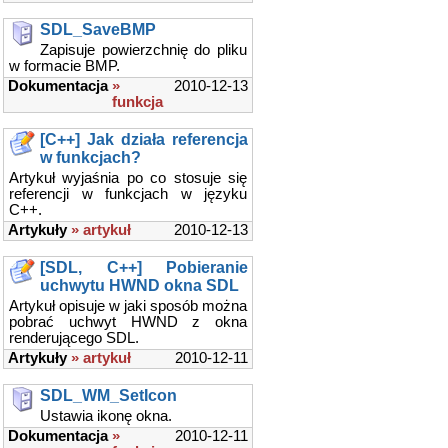
SDL_SaveBMP
Zapisuje powierzchnię do pliku
w formacie BMP.
Dokumentacja
»
2010-12-13
funkcja
[C++] Jak działa referencja
w funkcjach?
Artykuł wyjaśnia po co stosuje się
referencji w funkcjach w języku
C++.
Artykuły
» artykuł
2010-12-13
[SDL, C++] Pobieranie
uchwytu HWND okna SDL
Artykuł opisuje w jaki sposób można
pobrać uchwyt HWND z okna
renderującego SDL.
Artykuły
» artykuł
2010-12-11
SDL_WM_SetIcon
Ustawia ikonę okna.
Dokumentacja
»
2010-12-11