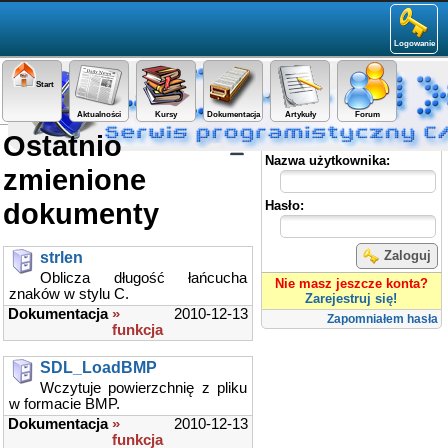
Logowanie
Start
Aktualności
Kursy
Dokumentacja
Artykuły
Forum
Ostatnio
Panel użytkownika
Nazwa użytkownika:
zmienione
dokumenty
Hasło:
Zaloguj
strlen
Oblicza długość łańcucha
Nie masz jeszcze konta?
znaków w stylu C.
Zarejestruj się!
Dokumentacja
»
2010-12-13
Zapomniałem hasła
funkcja
SDL_LoadBMP
Wczytuje powierzchnię z pliku
w formacie BMP.
Dokumentacja
»
2010-12-13
funkcja