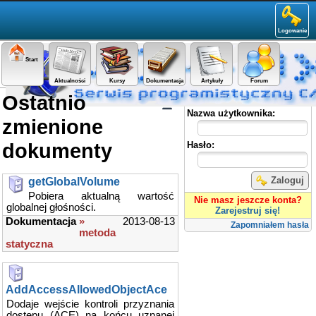
Logowanie
Start
Aktualności
Kursy
Dokumentacja
Artykuły
Forum
Ostatnio
Panel użytkownika
Nazwa użytkownika:
zmienione
dokumenty
Hasło:
Zaloguj
getGlobalVolume
Pobiera aktualną wartość
Nie masz jeszcze konta?
globalnej głośności.
Zarejestruj się!
Dokumentacja
»
2013-08-13
Zapomniałem hasła
metoda
statyczna
AddAccessAllowedObjectAce
Dodaje wejście kontroli przyznania
dostępu (ACE) na końcu uznanej