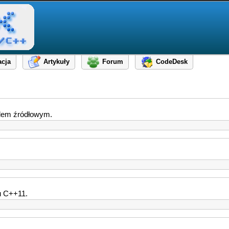
cja
Artykuły
Forum
CodeDesk
odem źródłowym.
u C++11.