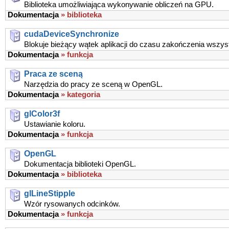
Biblioteka umożliwiająca wykonywanie obliczeń na GPU.
Dokumentacja
» biblioteka
cudaDeviceSynchronize
Blokuje bieżący wątek aplikacji do czasu zakończenia wszyst
Dokumentacja
» funkcja
Praca ze sceną
Narzędzia do pracy ze sceną w OpenGL.
Dokumentacja
» kategoria
glColor3f
Ustawianie koloru.
Dokumentacja
» funkcja
OpenGL
Dokumentacja biblioteki OpenGL.
Dokumentacja
» biblioteka
glLineStipple
Wzór rysowanych odcinków.
Dokumentacja
» funkcja