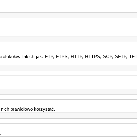
ą protokołów takich jak: FTP, FTPS, HTTP, HTTPS, SCP, SFTP, T
 nich prawidłowo korzystać.
.