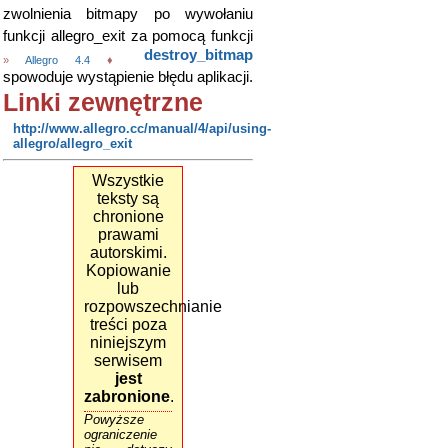
zwolnienia bitmapy po wywołaniu
funkcji allegro_exit za pomocą funkcji
destroy_bitmap
»
Allegro 4.4
♦
spowoduje wystąpienie błędu aplikacji.
Linki zewnętrzne
http://www.allegro.cc/manual/4/api/using-
allegro/allegro_exit
Wszystkie
teksty są
chronione
prawami
autorskimi.
Kopiowanie
lub
rozpowszechnianie
treści poza
niniejszym
serwisem
jest
zabronione
.
Powyższe
ograniczenie