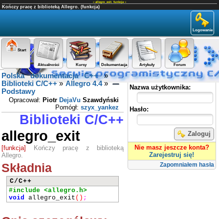
«
allegro_exit
,
funkcja
»
Kończy pracę z biblioteką Allegro. (funkcja)
Logowanie
Start
Aktualności
Kursy
Dokumentacja
Artykuły
Forum
Polska dokumentacja C++
»
Panel użytkownika
Biblioteki C/C++
»
Allegro 4.4
»
Nazwa użytkownika:
Podstawy
Opracował:
Piotr
DejaVu
Szawdyński
Pomógł:
szyx_yankez
Hasło:
Biblioteki C/C++
allegro_exit
Zaloguj
Nie masz jeszcze konta?
[funkcja]
Kończy pracę z biblioteką
Zarejestruj się!
Allegro.
Składnia
Zapomniałem hasła
C/C++
#include <allegro.h>
void
allegro_exit
()
;