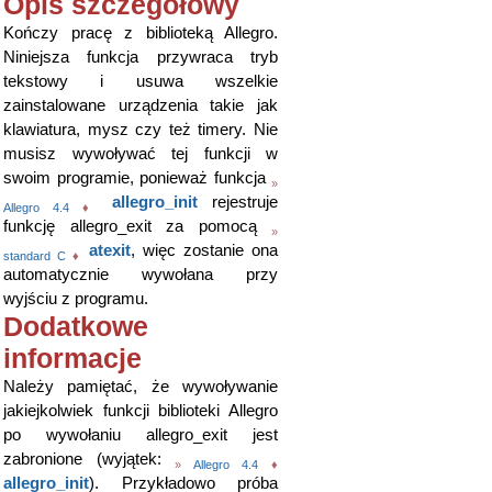
Opis szczegółowy
Kończy pracę z biblioteką Allegro.
Niniejsza funkcja przywraca tryb
tekstowy i usuwa wszelkie
zainstalowane urządzenia takie jak
klawiatura, mysz czy też timery. Nie
musisz wywoływać tej funkcji w
swoim programie, ponieważ funkcja
»
allegro_init
rejestruje
Allegro 4.4
♦
funkcję allegro_exit za pomocą
»
atexit
, więc zostanie ona
standard C
♦
automatycznie wywołana przy
wyjściu z programu.
Dodatkowe
informacje
Należy pamiętać, że wywoływanie
jakiejkolwiek funkcji biblioteki Allegro
po wywołaniu allegro_exit jest
zabronione (wyjątek:
»
Allegro 4.4
♦
allegro_init
). Przykładowo próba