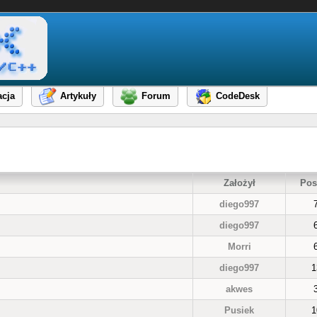
cja
Artykuły
Forum
CodeDesk
Założył
Pos
diego997
diego997
Morri
diego997
1
akwes
Pusiek
1