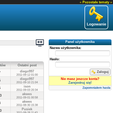
«
Pozostałe tematy
»
Logowanie
Panel użytkownika
Nazwa użytkownika:
Hasło:
tów
Ostatni post
diego997
Zaloguj
7
2011-09-12 01:00
diego997
Nie masz jeszcze konta?
6
2011-09-10 21:04
Zarejestruj się!
ison
6
Zapomniałem hasła
2011-09-03 20:34
akwes
3
2011-09-01 00:58
akwes
3
2011-08-30 15:38
Pusiek
0
2011-08-28 11:43