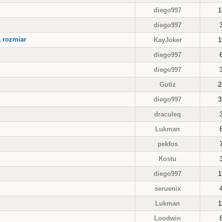
diego997
1
diego997
 rozmiar
KayJoker
1
diego997
diego997
Gutiz
2
diego997
3
draculeq
Lukman
pekfos
Kostu
diego997
1
seruenix
Lukman
1
Loodwin