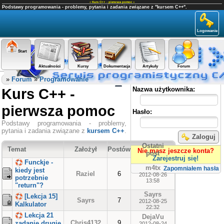
«
Kurs C++ - pierwsza pomoc
»
Podstawy programowania - problemy, pytania i zadania związane z "kursem C++".
Logowanie
Start
Aktualności
Kursy
Dokumentacja
Artykuły
Forum
Panel użytkownika
»
Forum
»
Programowanie
Kurs C++ -
Nazwa użytkownika:
pierwsza pomoc
Hasło:
Podstawy programowania - problemy,
pytania i zadania związane z
kursem C++
.
Zaloguj
Ostatni
Temat
Założył
Postów
Nie masz jeszcze konta?
post
Zarejestruj się!
Funckje -
m4tx
Zapomniałem hasła
kiedy jest
Raziel
6
2012-08-26
potrzebnie
13:58
"return"?
Sayrs
[Lekcja 15]
Sayrs
7
2012-08-25
Kalkulator
22:32
Lekcja 21
DejaVu
Chris4132
9
zadanie drugie
2012-08-24