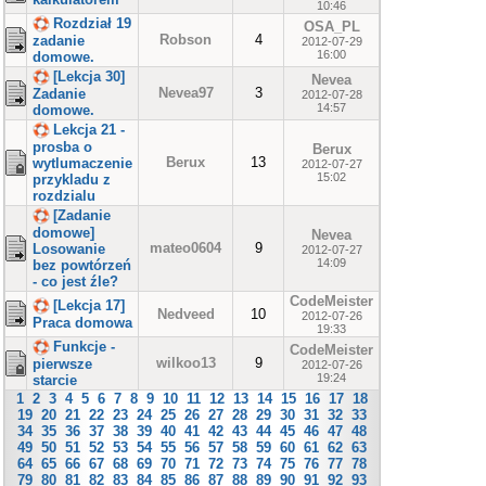
10:46
Rozdział 19
OSA_PL
Robson
4
zadanie
2012-07-29
16:00
domowe.
[Lekcja 30]
Nevea
Nevea97
3
Zadanie
2012-07-28
14:57
domowe.
Lekcja 21 -
prosba o
Berux
Berux
13
wytlumaczenie
2012-07-27
15:02
przykladu z
rozdzialu
[Zadanie
domowe]
Nevea
mateo0604
9
Losowanie
2012-07-27
14:09
bez powtórzeń
- co jest źle?
CodeMeister
[Lekcja 17]
Nedveed
10
2012-07-26
Praca domowa
19:33
Funkcje -
CodeMeister
wilkoo13
9
pierwsze
2012-07-26
19:24
starcie
1
2
3
4
5
6
7
8
9
10
11
12
13
14
15
16
17
18
19
20
21
22
23
24
25
26
27
28
29
30
31
32
33
34
35
36
37
38
39
40
41
42
43
44
45
46
47
48
49
50
51
52
53
54
55
56
57
58
59
60
61
62
63
64
65
66
67
68
69
70
71
72
73
74
75
76
77
78
79
80
81
82
83
84
85
86
87
88
89
90
91
92
93