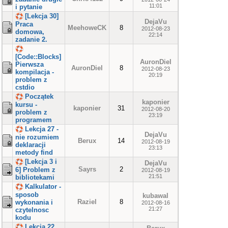
11:01
i pytanie
[Lekcja 30]
DejaVu
Praca
MeehoweCK
8
2012-08-23
domowa,
22:14
zadanie 2.
[Code::Blocks]
AuronDiel
Pierwsza
AuronDiel
8
2012-08-23
kompilacja -
20:19
problem z
cstdio
Początek
kaponier
kursu -
kaponier
31
2012-08-20
problem z
23:19
programem
Lekcja 27 -
DejaVu
nie rozumiem
Berux
14
2012-08-19
deklaracji
23:13
metody find
[Lekcja 3 i
DejaVu
Sayrs
2
6] Problem z
2012-08-19
21:51
bibliotekami
Kalkulator -
sposob
kubawal
Raziel
8
wykonania i
2012-08-16
21:27
czytelnosc
kodu
Lekcja 22,