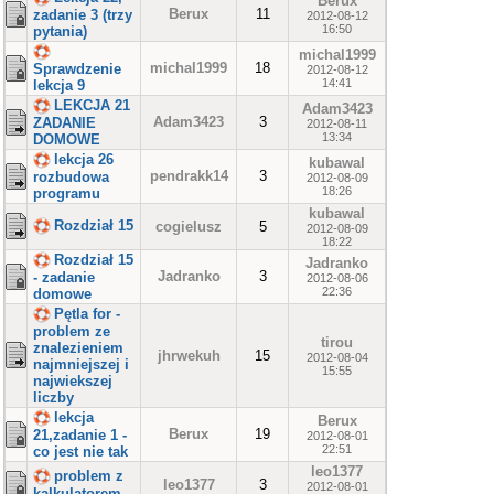
Berux
Berux
11
zadanie 3 (trzy
2012-08-12
16:50
pytania)
michal1999
michal1999
18
Sprawdzenie
2012-08-12
14:41
lekcja 9
LEKCJA 21
Adam3423
Adam3423
3
ZADANIE
2012-08-11
13:34
DOMOWE
lekcja 26
kubawal
pendrakk14
3
rozbudowa
2012-08-09
18:26
programu
kubawal
Rozdział 15
cogielusz
5
2012-08-09
18:22
Rozdział 15
Jadranko
Jadranko
3
- zadanie
2012-08-06
22:36
domowe
Pętla for -
problem ze
tirou
znalezieniem
jhrwekuh
15
2012-08-04
najmniejszej i
15:55
najwiekszej
liczby
lekcja
Berux
Berux
19
21,zadanie 1 -
2012-08-01
22:51
co jest nie tak
leo1377
problem z
leo1377
3
2012-08-01
kalkulatorem