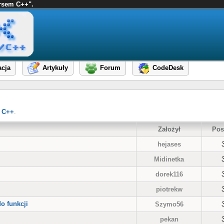
ursem C++".
cja
Artykuły
Forum
CodeDesk
 C++
.
Założył
Pos
hejases
Midinetka
dorek116
piotrekw
o funkcji
Szymo56
pekan