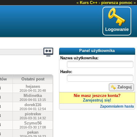
«
Kurs C++ - pierwsza pomoc
»
Logowanie
Panel użytkownika
Nazwa użytkownika:
Hasło:
tów
Ostatni post
hejases
Zaloguj
3
2016-04-01 20:48
Midinetka
Nie masz jeszcze konta?
3
2016-04-01 13:15
Zarejestruj się!
dorek116
3
Zapomniałem hasła
2016-04-01 12:54
piotrekw
3
2016-03-31 14:32
Szymo56
3
2016-03-30 17:08
pekan
3
2016-03-29 16:23