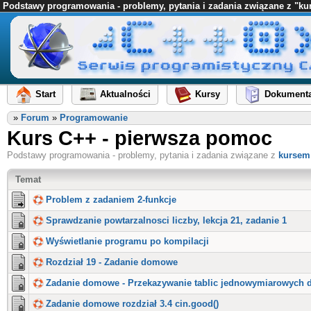
Podstawy programowania - problemy, pytania i zadania związane z "k
Start
Aktualności
Kursy
Dokumenta
»
Forum
»
Programowanie
Kurs C++ - pierwsza pomoc
Podstawy programowania - problemy, pytania i zadania związane z
kursem
Temat
Problem z zadaniem 2-funkcje
Sprawdzanie powtarzalnosci liczby, lekcja 21, zadanie 1
Wyświetlanie programu po kompilacji
Rozdział 19 - Zadanie domowe
Zadanie domowe - Przekazywanie tablic jednowymiarowych d
Zadanie domowe rozdział 3.4 cin.good()