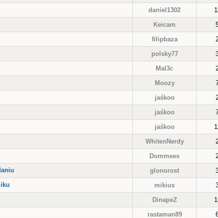
daniel1302
1
Keicam
filipbaza
polsky77
Mal3c
Moozy
jaśkoo
jaśkoo
jaśkoo
1
WhitenNerdy
Dommees
daniu
glonorost
liku
mikius
DinapeZ
1
rastaman89