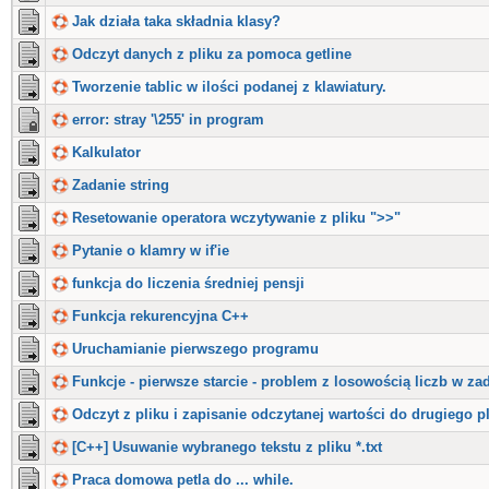
Jak działa taka składnia klasy?
Odczyt danych z pliku za pomoca getline
Tworzenie tablic w ilości podanej z klawiatury.
error: stray '\255' in program
Kalkulator
Zadanie string
Resetowanie operatora wczytywanie z pliku ">>"
Pytanie o klamry w if'ie
funkcja do liczenia średniej pensji
Funkcja rekurencyjna C++
Uruchamianie pierwszego programu
Funkcje - pierwsze starcie - problem z losowością liczb w za
Odczyt z pliku i zapisanie odczytanej wartości do drugiego p
[C++] Usuwanie wybranego tekstu z pliku *.txt
Praca domowa petla do ... while.