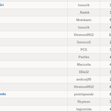
ści
luuuzik
_Radek
Motokami
luuuzik
Xtremox0912
1
Smncru5
PCS
Perliks
Maczuita
DDa12
andrzej95
Xtremox0912
kodu
piotrlajewski
Rzymon
legionista