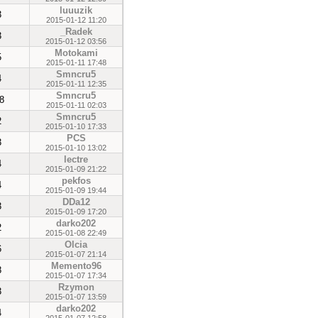
luuuzik
3
2015-01-12 11:20
_Radek
3
2015-01-12 03:56
Motokami
5
2015-01-11 17:48
Smncru5
4
2015-01-11 12:35
Smncru5
8
2015-01-11 02:03
Smncru5
2
2015-01-10 17:33
PCS
3
2015-01-10 13:02
lectre
4
2015-01-09 21:22
pekfos
4
2015-01-09 19:44
DDa12
3
2015-01-09 17:20
darko202
2
2015-01-08 22:49
Olcia
6
2015-01-07 21:14
Memento96
8
2015-01-07 17:34
Rzymon
3
2015-01-07 13:59
darko202
4