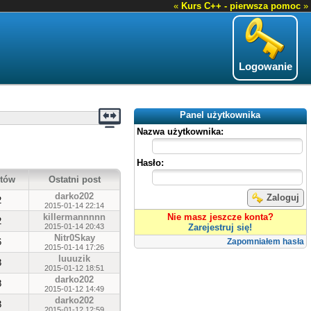
«
Kurs C++ - pierwsza pomoc
»
Logowanie
Panel użytkownika
Nazwa użytkownika:
Hasło:
tów
Ostatni post
darko202
Zaloguj
2
2015-01-14 22:14
killermannnnn
Nie masz jeszcze konta?
2
2015-01-14 20:43
Zarejestruj się!
Nitr0Skay
6
Zapomniałem hasła
2015-01-14 17:26
luuuzik
3
2015-01-12 18:51
darko202
8
2015-01-12 14:49
darko202
3
2015-01-12 12:59