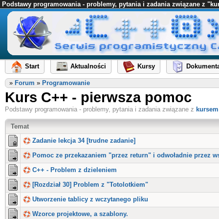
Podstawy programowania - problemy, pytania i zadania związane z "k
Start
Aktualności
Kursy
Dokumenta
»
Forum
»
Programowanie
Kurs C++ - pierwsza pomoc
Podstawy programowania - problemy, pytania i zadania związane z
kursem
Temat
Zadanie lekcja 34 [trudne zadanie]
Pomoc ze przekazaniem "przez return" i odwoładnie przez w
C++ - Problem z dzieleniem
[Rozdział 30] Problem z "Totolotkiem"
Utworzenie tablicy z wczytanego pliku
Wzorce projektowe, a szablony.