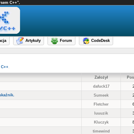
ursem C++".
cja
Artykuły
Forum
CodeDesk
 C++
.
Założył
Pos
dafuck17
skaźnik.
Sumeek
Fletcher
luuuzik
Kluczyk
timewind