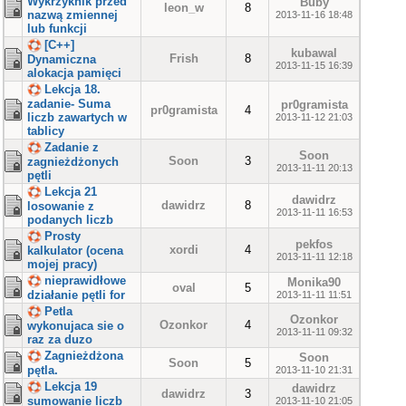
Wykrzyknik przed
Buby
leon_w
8
nazwą zmiennej
2013-11-16 18:48
lub funkcji
[C++]
kubawal
Frish
8
Dynamiczna
2013-11-15 16:39
alokacja pamięci
Lekcja 18.
zadanie- Suma
pr0gramista
pr0gramista
4
liczb zawartych w
2013-11-12 21:03
tablicy
Zadanie z
Soon
Soon
3
zagnieżdżonych
2013-11-11 20:13
pętli
Lekcja 21
dawidrz
dawidrz
8
losowanie z
2013-11-11 16:53
podanych liczb
Prosty
pekfos
xordi
4
kalkulator (ocena
2013-11-11 12:18
mojej pracy)
nieprawidłowe
Monika90
oval
5
działanie pętli for
2013-11-11 11:51
Petla
Ozonkor
Ozonkor
4
wykonujaca sie o
2013-11-11 09:32
raz za duzo
Zagnieżdżona
Soon
Soon
5
pętla.
2013-11-10 21:31
Lekcja 19
dawidrz
dawidrz
3
sumowanie liczb
2013-11-10 21:05