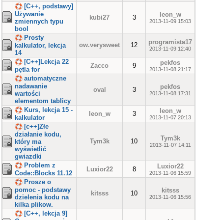
[C++, podstawy]
Używanie
leon_w
kubi27
3
zmiennych typu
2013-11-09 15:03
bool
Prosty
programista17
ow.verysweet
12
kalkulator, lekcja
2013-11-09 12:40
14
[C++]Lekcja 22
pekfos
Zacco
9
pętla for
2013-11-08 21:17
automatyczne
nadawanie
pekfos
oval
3
wartości
2013-11-08 17:31
elementom tablicy
Kurs, lekcja 15 -
leon_w
leon_w
3
kalkulator
2013-11-07 20:13
[c++]Złe
działanie kodu,
Tym3k
Tym3k
10
który ma
2013-11-07 14:11
wyświetlić
gwiazdki
Problem z
Luxior22
Luxior22
8
Code::Blocks 11.12
2013-11-06 15:59
Prosze o
pomoc - podstawy
kitsss
kitsss
10
dzielenia kodu na
2013-11-06 15:56
kilka plikow.
[C++, lekcja 9]