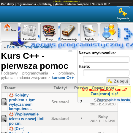
«
Kurs C++ - pierwsza pomoc
»
Podstawy programowania - problemy, pytania i zadania związane z "kursem C++".
Logowanie
Start
Aktualności
Kursy
Dokumentacja
Artykuły
Forum
Panel użytkownika
»
Forum
»
Programowanie
Kurs C++ -
Nazwa użytkownika:
pierwsza pomoc
Hasło:
Podstawy programowania - problemy,
pytania i zadania związane z
kursem C++
.
Zaloguj
Temat
Założył
Postów
Ostatni post
Nie masz jeszcze konta?
Zarejestruj się!
Kolejny
problem z tym
Szustarol
Zapomniałem hasła
Szustarol
3
wyłączaniem
2013-11-18 20:33
komputera...
Wypisywanie
Buby
Szustarol
7
tekstu w nowej linii
2013-11-16 23:01
po cin.
[C++]