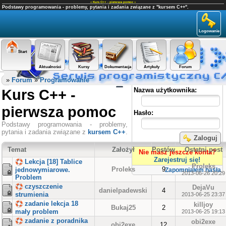
«
Kurs C++ - pierwsza pomoc
»
Podstawy programowania - problemy, pytania i zadania związane z "kursem C++".
Logowanie
Start
Aktualności
Kursy
Dokumentacja
Artykuły
Forum
Panel użytkownika
»
Forum
»
Programowanie
Kurs C++ -
Nazwa użytkownika:
pierwsza pomoc
Hasło:
Podstawy programowania - problemy,
pytania i zadania związane z
kursem C++
.
Zaloguj
Temat
Założył
Postów
Ostatni post
Nie masz jeszcze konta?
Zarejestruj się!
Lekcja [18] Tablice
Proleks
Proleks
9
jednowymiarowe.
Zapomniałem hasła
2013-06-26 20:29
Problem
czyszczenie
DejaVu
danielpadewski
4
strumienia
2013-06-25 23:37
zadanie lekcja 18
killjoy
Bukaj25
2
mały problem
2013-06-25 19:13
zadanie z poradnika
obi2exe
obi2exe
12