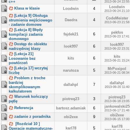
c++
2013-06-24 22:55
Loodwin
Klasa w klasie
Loodwin
4
2013-06-24 21:10
[Lekcja 9] Obsługa
CodeMeister
Daedra
4
strumienia wejściowego
2013-06-23 21:58
- zadanie domowe
[Lekcja 8] Błędy
pekfos
fajdek21
6
kompilacji zadania
2013-06-23 17:41
domowego
Dostęp do obiektu
look997
look997
6
nadrzędniej klasy
2013-06-22 23:31
[Lekcja 21]
kits
kits
6
Losowanie bez
2013-06-21 15:24
powtórzeń
[Lekcja 17] wczytaj
MrPoxipol
narutoza
5
liczbę
2013-06-21 08:34
Problem z troche
bardziej
dallahpl
dallahpl
7
skomplikowanym
2013-06-20 11:40
kalkulatorem
Warunek kończący
piotreq23
piotreq23
3
pętlę
2013-06-18 23:05
jankowalski25
Referencja
bartosz.adamiak
6
2013-06-17 21:46
obi2exe
zadanie z poradnika
obi2exe
9
2013-06-15 17:00
[Rozdział 10 ]
karl78
karl78
5
Operacje matematyczne-