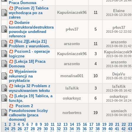
2013-06-14 16:44
Praca Domowa
[Poziom 2] Tablica
Elaine
Kapuśniaczek96
11
wychodząca po za
2013-06-13 20:09
zakres
Dodanie
konstruktora/destruktora
p4vv37
p4vv37
5
powoduje undefined
2013-06-12 22:02
reference
[Roz.2][Lekcja 21]
arszonto
arszonto
11
Problem z warunkiem.
2013-06-09 21:42
Poziom1 - operacje
Kapuśniaczek9
Kapuśniaczek96
3
logiczne
2013-06-09 20:09
[Lekcja 18] Praca
arszonto
arszonto
4
Domowa
2013-06-09 09:35
Wyjaśnienie
DejaVu
monalisa001
10
rekurencji na
2013-06-05 22:02
przykładzie
lekcja 32 Problem z
IaTeXik
IaTeXik
3
wyszukiwaniem tekstu
2013-06-05 16:42
[Lekcja 19] Tablica, a
oskarkxyz
oskarkxyz
6
funckje.
2013-06-04 18:24
Poziom 2
Pseudolosowe liczby
usmiech
norbertms
19
całkowite (praca
2013-06-04 00:12
domowa)
1
2
3
4
5
6
7
8
9
10
11
12
13
14
15
16
17
18
19
20
21
22
2
24
25
26
27
28
29
30
31
32
33
34
35
36
37
38
39
40
41
42
43