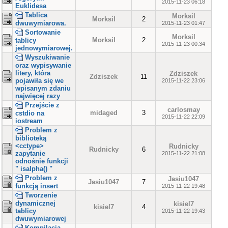
2015-11-23 06:18
Euklidesa
Tablica
Morksil
Morksil
2
dwuwymiarowa.
2015-11-23 01:47
Sortowanie
Morksil
Morksil
2
tablicy
2015-11-23 00:34
jednowymiarowej.
Wyszukiwanie
oraz wypisywanie
litery, która
Zdziszek
Zdziszek
11
pojawiła się we
2015-11-22 23:06
wpisanym zdaniu
najwięcej razy
Przejście z
carlosmay
midaged
3
cstdio na
2015-11-22 22:09
iostream
Problem z
biblioteką
<cctype>
Rudnicky
Rudnicky
6
zapytanie
2015-11-22 21:08
odnośnie funkcji
" isalpha() "
Problem z
Jasiu1047
Jasiu1047
7
funkcją insert
2015-11-22 19:48
Tworzenie
dynamicznej
kisiel7
kisiel7
4
tablicy
2015-11-22 19:43
dwuwymiarowej
Kompilacja