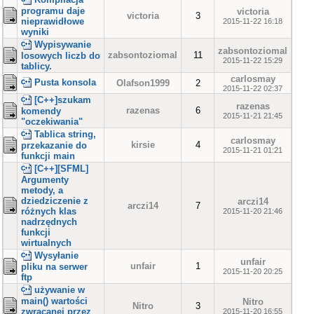
programu daje
victoria
victoria
3
nieprawidłowe
2015-11-22 16:18
wyniki
Wypisywanie
zabsontoziomal
zabsontoziomal
11
losowych liczb do
2015-11-22 15:29
tablicy.
carlosmay
Pusta konsola
Olafson1999
2
2015-11-22 02:37
[C++]szukam
razenas
razenas
6
komendy
2015-11-21 21:45
"oczekiwania"
Tablica string,
carlosmay
kirsie
4
przekazanie do
2015-11-21 01:21
funkcji main
[C++][SFML]
Argumenty
metody, a
dziedziczenie z
arczi14
arczi14
7
różnych klas
2015-11-20 21:46
nadrzędnych
funkcji
wirtualnych
Wysyłanie
unfair
unfair
1
pliku na serwer
2015-11-20 20:25
ftp
używanie w
main() wartości
Nitro
Nitro
3
zwracanej przez
2015-11-20 16:55