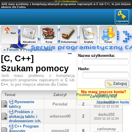
«
[C, C++] Szukam pomocy
»
Jeśli masz problemy z kompilacją własnych programów napisanych w C lub C++, to jest miejsce
właśnie dla Ciebie.
Logowanie
Start
Aktualności
Kursy
Dokumentacja
Artykuły
Forum
Panel użytkownika
»
Forum
»
Programowanie
[C, C++]
Nazwa użytkownika:
Szukam pomocy
Hasło:
Jeśli masz problemy z kompilacją
własnych programów napisanych w
C
lub
Zaloguj
C++
, to jest miejsce właśnie dla Ciebie.
Nie masz jeszcze konta?
Temat
Założył
Postów
Ostatni post
Zarejestruj się!
Rysowanie
darko202
Zapomniałem hasła
Persidal
2
tablicy
2015-11-23 12:06
Problem z
darko202
wikerson00
2
alokacją tablic i
2015-11-23 11:54
drukowaniem ich.
C++ Program
carlosmay
simonx10
8
Algorytm