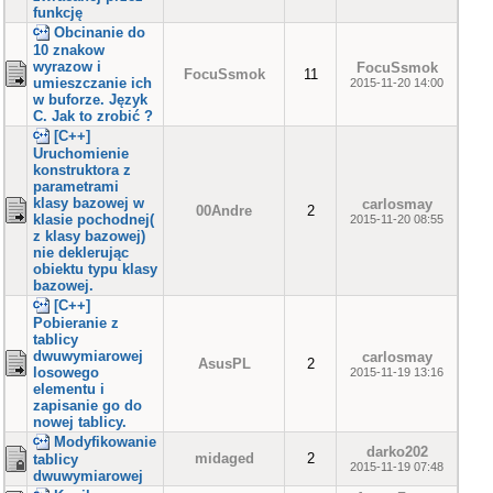
funkcję
Obcinanie do
10 znakow
wyrazow i
FocuSsmok
FocuSsmok
11
umieszczanie ich
2015-11-20 14:00
w buforze. Język
C. Jak to zrobić ?
[C++]
Uruchomienie
konstruktora z
parametrami
klasy bazowej w
carlosmay
00Andre
2
klasie pochodnej(
2015-11-20 08:55
z klasy bazowej)
nie deklerując
obiektu typu klasy
bazowej.
[C++]
Pobieranie z
tablicy
dwuwymiarowej
carlosmay
AsusPL
2
losowego
2015-11-19 13:16
elementu i
zapisanie go do
nowej tablicy.
Modyfikowanie
darko202
midaged
2
tablicy
2015-11-19 07:48
dwuwymiarowej