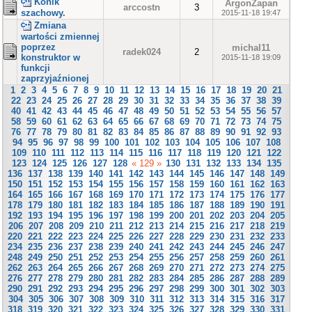
Konik
ArgonZapan
arccostn
3
szachowy.
2015-11-18 19:47
Zmiana
wartości zmiennej
poprzez
michal11
radek024
2
konstruktor w
2015-11-18 19:09
funkcji
zaprzyjaźnionej
1
2
3
4
5
6
7
8
9
10
11
12
13
14
15
16
17
18
19
20
21
22
23
24
25
26
27
28
29
30
31
32
33
34
35
36
37
38
39
40
41
42
43
44
45
46
47
48
49
50
51
52
53
54
55
56
57
58
59
60
61
62
63
64
65
66
67
68
69
70
71
72
73
74
75
76
77
78
79
80
81
82
83
84
85
86
87
88
89
90
91
92
93
94
95
96
97
98
99
100
101
102
103
104
105
106
107
108
109
110
111
112
113
114
115
116
117
118
119
120
121
122
123
124
125
126
127
128
« 129 »
130
131
132
133
134
135
136
137
138
139
140
141
142
143
144
145
146
147
148
149
150
151
152
153
154
155
156
157
158
159
160
161
162
163
164
165
166
167
168
169
170
171
172
173
174
175
176
177
178
179
180
181
182
183
184
185
186
187
188
189
190
191
192
193
194
195
196
197
198
199
200
201
202
203
204
205
206
207
208
209
210
211
212
213
214
215
216
217
218
219
220
221
222
223
224
225
226
227
228
229
230
231
232
233
234
235
236
237
238
239
240
241
242
243
244
245
246
247
248
249
250
251
252
253
254
255
256
257
258
259
260
261
262
263
264
265
266
267
268
269
270
271
272
273
274
275
276
277
278
279
280
281
282
283
284
285
286
287
288
289
290
291
292
293
294
295
296
297
298
299
300
301
302
303
304
305
306
307
308
309
310
311
312
313
314
315
316
317
318
319
320
321
322
323
324
325
326
327
328
329
330
331