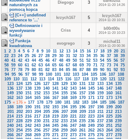
kubełkowe liczb
darko202
Diegogo
3
naturalnych za
2014-11-20 14:26
pomocą kopca
[C++] undefined
krzych167
krzych167
5
reference to '...'
2014-11-20 10:31
Definiowanie i
b00rt00s
Criss
4
wywoływanie
2014-11-20 10:23
funkcji
Funkcja
michal11
evogrego
3
kwadratowa
2014-11-20 00:36
1
2
3
4
5
6
7
8
9
10
11
12
13
14
15
16
17
18
19
20
21
22
23
24
25
26
27
28
29
30
31
32
33
34
35
36
37
38
39
40
41
42
43
44
45
46
47
48
49
50
51
52
53
54
55
56
57
58
59
60
61
62
63
64
65
66
67
68
69
70
71
72
73
74
75
76
77
78
79
80
81
82
83
84
85
86
87
88
89
90
91
92
93
94
95
96
97
98
99
100
101
102
103
104
105
106
107
108
109
110
111
112
113
114
115
116
117
118
119
120
121
122
123
124
125
126
127
128
129
130
131
132
133
134
135
136
137
138
139
140
141
142
143
144
145
146
147
148
149
150
151
152
153
154
155
156
157
158
159
160
161
162
163
164
165
166
167
168
169
170
171
172
173
174
175
« 176 »
177
178
179
180
181
182
183
184
185
186
187
188
189
190
191
192
193
194
195
196
197
198
199
200
201
202
203
204
205
206
207
208
209
210
211
212
213
214
215
216
217
218
219
220
221
222
223
224
225
226
227
228
229
230
231
232
233
234
235
236
237
238
239
240
241
242
243
244
245
246
247
248
249
250
251
252
253
254
255
256
257
258
259
260
261
262
263
264
265
266
267
268
269
270
271
272
273
274
275
276
277
278