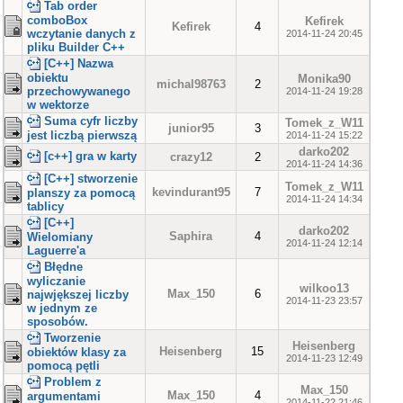
Tab order
comboBox
Kefirek
Kefirek
4
wczytanie danych z
2014-11-24 20:45
pliku Builder C++
[C++] Nazwa
obiektu
Monika90
michal98763
2
przechowywanego
2014-11-24 19:28
w wektorze
Suma cyfr liczby
Tomek_z_W11
junior95
3
jest liczbą pierwszą
2014-11-24 15:22
darko202
[c++] gra w karty
crazy12
2
2014-11-24 14:36
[C++] stworzenie
Tomek_z_W11
kevindurant95
7
planszy za pomocą
2014-11-24 14:34
tablicy
[C++]
darko202
Saphira
4
Wielomiany
2014-11-24 12:14
Laguerre'a
Błędne
wyliczanie
wilkoo13
Max_150
6
najwjększej liczby
2014-11-23 23:57
w jednym ze
sposobów.
Tworzenie
Heisenberg
Heisenberg
15
obiektów klasy za
2014-11-23 12:49
pomocą pętli
Problem z
Max_150
Max_150
4
argumentami
2014-11-22 21:46