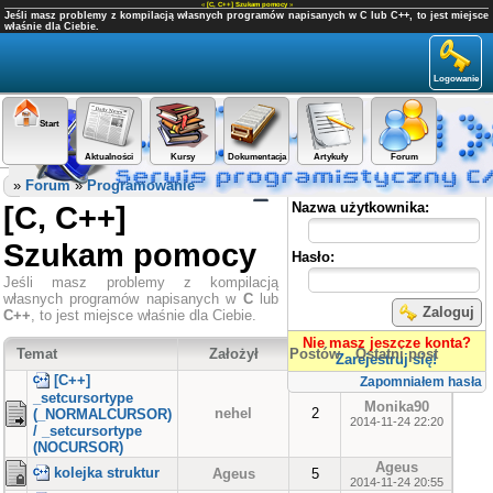
«
[C, C++] Szukam pomocy
»
Jeśli masz problemy z kompilacją własnych programów napisanych w C lub C++, to jest miejsce
właśnie dla Ciebie.
Logowanie
Start
Aktualności
Kursy
Dokumentacja
Artykuły
Forum
Panel użytkownika
»
Forum
»
Programowanie
[C, C++]
Nazwa użytkownika:
Szukam pomocy
Hasło:
Jeśli masz problemy z kompilacją
własnych programów napisanych w
C
lub
Zaloguj
C++
, to jest miejsce właśnie dla Ciebie.
Nie masz jeszcze konta?
Temat
Założył
Postów
Ostatni post
Zarejestruj się!
[C++]
Zapomniałem hasła
_setcursortype
Monika90
nehel
2
(_NORMALCURSOR)
2014-11-24 22:20
/ _setcursortype
(NOCURSOR)
Ageus
kolejka struktur
Ageus
5
2014-11-24 20:55