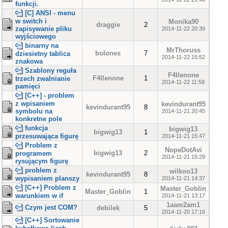
funkcji.
[C] ANSI - menu
w switch i
Monika90
draggie
2
zapisywanie pliku
2014-11-22 20:39
wyjściowego
binarny na
MrThoruss
bolones
7
dziesietny tablica
2014-11-22 15:52
znakowa
Szablony reguła
F4llenone
F4llenone
1
trzech zwalnianie
2014-11-22 11:59
pamięci
[C++] - problem
z wpisaniem
kevindurant95
kevindurant95
8
symbolu na
2014-11-21 20:45
konkretne pole
funkcja
bigwig13
bigwig13
1
przesuwająca figurę
2014-11-21 15:47
Problem z
NopeDotAvi
bigwig13
2
programem
2014-11-21 15:29
rysującym figurę
problem z
wilkoo13
kevindurant95
8
wypisaniem planszy
2014-11-21 14:37
[C++] Problem z
Master_Goblin
Master_Goblin
1
warunkiem w if
2014-11-21 13:17
1aam2am1
Czym jest COM?
debilek
5
2014-11-20 17:16
[C++] Sortowanie