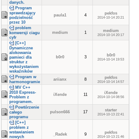
danych.
Program
sprawdzający
pekfos
paula1
4
podzielność
2014-10-14 20:21
przez 10
problem
medium
medium
1
konwersji ciagu
2014-10-14 20:17
cyfr
[C++]
Dynamiczne
alokowania
b0r0
b0r0
3
pamieci dla
2014-10-14 19:53
struktur z
wykożystaniem
wskaźników
Program w
pekfos
ariianx
8
harmonogramie
2014-10-14 14:57
MV C++
2010 Express-
iXende
iXende
11
Problem z
2014-10-14 08:56
programem.
Powtórzenie
starter
pulson666
17
całego
2014-10-13 22:41
programu
[C++]
problem z
wstawianiem
pekfos
_Radek
9
nowych
2014-10-13 21:46