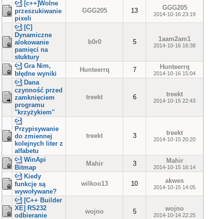
[c++]Wolne
GGG205
GGG205
13
przeszukiwanie
2014-10-16 23:19
pixeli
[C]
Dynamiczne
1aam2am1
b0r0
5
alokowanie
2014-10-16 16:38
pamięci na
stuktury
Gra Nim,
Hunteerrq
Hunteerrq
7
błędne wyniki
2014-10-16 15:04
Dana
czynność przed
treekt
treekt
6
zamknięciem
2014-10-15 22:43
programu
"krzyżykiem"
Przypisywanie
treekt
treekt
3
do zmiennej
2014-10-15 20:20
kolejnych liter z
alfabetu
WinApi
Mahir
Mahir
3
Bitmap
2014-10-15 16:14
Kiedy
akwes
wilkoo13
10
funkcje są
2014-10-15 14:05
wywoływane?
[C++ Builder
XE] RS232
wojno
wojno
5
odbieranie
2014-10-14 22:25