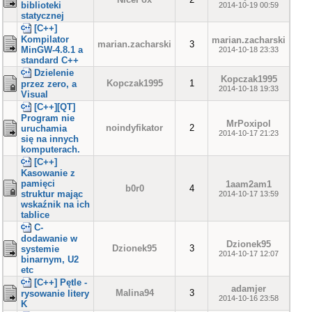
biblioteki
2014-10-19 00:59
statycznej
[C++]
Kompilator
marian.zacharski
marian.zacharski
3
MinGW-4.8.1 a
2014-10-18 23:33
standard C++
Dzielenie
Kopczak1995
Kopczak1995
1
przez zero, a
2014-10-18 19:33
Visual
[C++][QT]
Program nie
MrPoxipol
noindyfikator
2
uruchamia
2014-10-17 21:23
się na innych
komputerach.
[C++]
Kasowanie z
pamięci
1aam2am1
b0r0
4
struktur mając
2014-10-17 13:59
wskaźnik na ich
tablice
C-
dodawanie w
Dzionek95
Dzionek95
3
systemie
2014-10-17 12:07
binarnym, U2
etc
[C++] Pętle -
adamjer
Malina94
3
rysowanie litery
2014-10-16 23:58
K