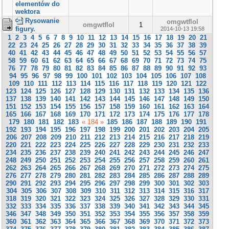
elementów do
wektora
Rysowanie
omgwtflol
omgwtflol
1
figury.
2014-10-13 19:58
1
2
3
4
5
6
7
8
9
10
11
12
13
14
15
16
17
18
19
20
21
22
23
24
25
26
27
28
29
30
31
32
33
34
35
36
37
38
39
40
41
42
43
44
45
46
47
48
49
50
51
52
53
54
55
56
57
58
59
60
61
62
63
64
65
66
67
68
69
70
71
72
73
74
75
76
77
78
79
80
81
82
83
84
85
86
87
88
89
90
91
92
93
94
95
96
97
98
99
100
101
102
103
104
105
106
107
108
109
110
111
112
113
114
115
116
117
118
119
120
121
122
123
124
125
126
127
128
129
130
131
132
133
134
135
136
137
138
139
140
141
142
143
144
145
146
147
148
149
150
151
152
153
154
155
156
157
158
159
160
161
162
163
164
165
166
167
168
169
170
171
172
173
174
175
176
177
178
179
180
181
182
183
« 184 »
185
186
187
188
189
190
191
192
193
194
195
196
197
198
199
200
201
202
203
204
205
206
207
208
209
210
211
212
213
214
215
216
217
218
219
220
221
222
223
224
225
226
227
228
229
230
231
232
233
234
235
236
237
238
239
240
241
242
243
244
245
246
247
248
249
250
251
252
253
254
255
256
257
258
259
260
261
262
263
264
265
266
267
268
269
270
271
272
273
274
275
276
277
278
279
280
281
282
283
284
285
286
287
288
289
290
291
292
293
294
295
296
297
298
299
300
301
302
303
304
305
306
307
308
309
310
311
312
313
314
315
316
317
318
319
320
321
322
323
324
325
326
327
328
329
330
331
332
333
334
335
336
337
338
339
340
341
342
343
344
345
346
347
348
349
350
351
352
353
354
355
356
357
358
359
360
361
362
363
364
365
366
367
368
369
370
371
372
373