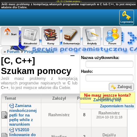
«
[C, C++] Szukam pomocy
»
Jeśli masz problemy z kompilacją własnych programów napisanych w C lub C++, to jest miejsce
właśnie dla Ciebie.
Logowanie
Start
Aktualności
Kursy
Dokumentacja
Artykuły
Forum
Panel użytkownika
»
Forum
»
Programowanie
[C, C++]
Nazwa użytkownika:
Szukam pomocy
Hasło:
Jeśli masz problemy z kompilacją
własnych programów napisanych w
C
lub
Zaloguj
C++
, to jest miejsce właśnie dla Ciebie.
Nie masz jeszcze konta?
Temat
Założył
Postów
Ostatni post
Zarejestruj się!
Zamiana
Zapomniałem hasła
nieskończonej
Rashmistrz
Rashmistrz
8
pętli for na
2014-10-19 11:18
pętlę while z
warunkiem
VS2010
linkowanie do
DejaVu
NiceFox
2