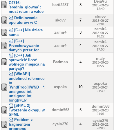
DejaVu
C4716:
barti2287
8
2013-09-29
'srednia_glowna' :
12:49
must return a value
skovv
Definiowanie
skovv
7
2013-09-27
operatorów w C
22:01
zamir4
[C++] Nie działa
zamir4
3
2013-09-27
suma
18:22
[C++]
zamir4
zamir4
4
Przechowywanie
2013-09-27
17:53
danych przez for
[C++] Jak
maly
sprawdzić ilość
Badman
4
2013-09-25
wolnego miejsca na
16:27
partycji?
[WinAPI]
undefined reference
to
aspoka
aspoka
10
`WndProc(HWND__*,
2013-09-24
21:39
unsigned int,
unsigned int,
long)@16'
[SFML 2]
domin568
domin568
5
Tworzenie okręgu w
2013-09-23
21:01
SFML
Problem z
cysio276
cysio276
4
fragmentem
2013-09-21
23:08
programu