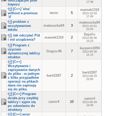
obliczajacym pole
17:38
trapezu
[C++] 'else'
maniek1310
tarno
5
without a previous
2013-10-03
17:45
'if'
problem z
mateuszka94
mateuszka94
3
wczytywaniem
2013-10-01
22:03
tekstu
DejaVu
Jak odczytać Pid
maniek1310
2
2013-09-30
i vid urządzenia?
15:23
Program z
kacpero1094
użyciem
Gogus-96
7
2013-09-30
dynamicznej tablicy
12:14
struktur.
[C++]
Wczytywanie i
zapisywanie danych
barti2287
do pliku - w jednym
barti2287
2
2013-09-29
z kilku przypadków
22:00
operacji na plikach
dane nie zapisują
się do pliku.
[C++] Program
działa przy zwykłej
zamir4
zamir4
10
tablicy i sypie się
2013-09-29
16:49
po odwolaniu do
struktury
[C++] error