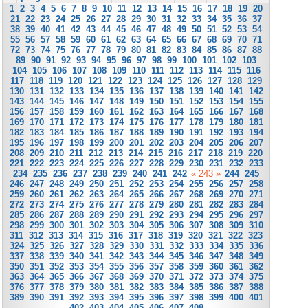
1
2
3
4
5
6
7
8
9
10
11
12
13
14
15
16
17
18
19
20
21
22
23
24
25
26
27
28
29
30
31
32
33
34
35
36
37
38
39
40
41
42
43
44
45
46
47
48
49
50
51
52
53
54
55
56
57
58
59
60
61
62
63
64
65
66
67
68
69
70
71
72
73
74
75
76
77
78
79
80
81
82
83
84
85
86
87
88
89
90
91
92
93
94
95
96
97
98
99
100
101
102
103
104
105
106
107
108
109
110
111
112
113
114
115
116
117
118
119
120
121
122
123
124
125
126
127
128
129
130
131
132
133
134
135
136
137
138
139
140
141
142
143
144
145
146
147
148
149
150
151
152
153
154
155
156
157
158
159
160
161
162
163
164
165
166
167
168
169
170
171
172
173
174
175
176
177
178
179
180
181
182
183
184
185
186
187
188
189
190
191
192
193
194
195
196
197
198
199
200
201
202
203
204
205
206
207
208
209
210
211
212
213
214
215
216
217
218
219
220
221
222
223
224
225
226
227
228
229
230
231
232
233
234
235
236
237
238
239
240
241
242
« 243 »
244
245
246
247
248
249
250
251
252
253
254
255
256
257
258
259
260
261
262
263
264
265
266
267
268
269
270
271
272
273
274
275
276
277
278
279
280
281
282
283
284
285
286
287
288
289
290
291
292
293
294
295
296
297
298
299
300
301
302
303
304
305
306
307
308
309
310
311
312
313
314
315
316
317
318
319
320
321
322
323
324
325
326
327
328
329
330
331
332
333
334
335
336
337
338
339
340
341
342
343
344
345
346
347
348
349
350
351
352
353
354
355
356
357
358
359
360
361
362
363
364
365
366
367
368
369
370
371
372
373
374
375
376
377
378
379
380
381
382
383
384
385
386
387
388
389
390
391
392
393
394
395
396
397
398
399
400
401
402
403
404
405
406
407
408