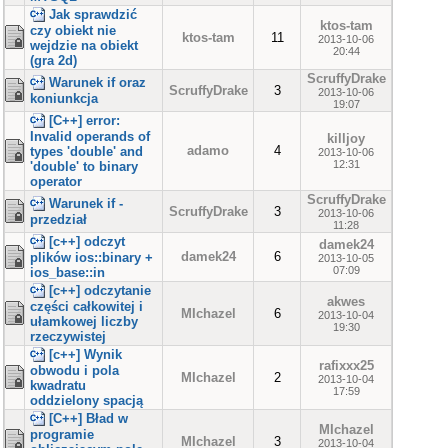
Jak sprawdzić
ktos-tam
czy obiekt nie
ktos-tam
11
2013-10-06
wejdzie na obiekt
20:44
(gra 2d)
ScruffyDrake
Warunek if oraz
ScruffyDrake
3
2013-10-06
koniunkcja
19:07
[C++] error:
Invalid operands of
killjoy
adamo
4
types 'double' and
2013-10-06
12:31
'double' to binary
operator
ScruffyDrake
Warunek if -
ScruffyDrake
3
2013-10-06
przedział
11:28
[c++] odczyt
damek24
damek24
6
plików ios::binary +
2013-10-05
07:09
ios_base::in
[c++] odczytanie
akwes
części całkowitej i
MIchazel
6
2013-10-04
ułamkowej liczby
19:30
rzeczywistej
[c++] Wynik
rafixxx25
obwodu i pola
MIchazel
2
2013-10-04
kwadratu
17:59
oddzielony spacją
[C++] Bład w
MIchazel
programie
MIchazel
3
2013-10-04