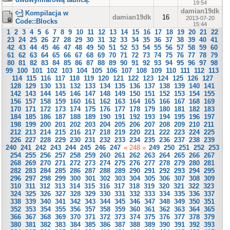
19:54
damian19dk
Kompilacja w
damian19dk
16
2013-07-20
Code::Blocks
15:44
1
2
3
4
5
6
7
8
9
10
11
12
13
14
15
16
17
18
19
20
21
22
23
24
25
26
27
28
29
30
31
32
33
34
35
36
37
38
39
40
41
42
43
44
45
46
47
48
49
50
51
52
53
54
55
56
57
58
59
60
61
62
63
64
65
66
67
68
69
70
71
72
73
74
75
76
77
78
79
80
81
82
83
84
85
86
87
88
89
90
91
92
93
94
95
96
97
98
99
100
101
102
103
104
105
106
107
108
109
110
111
112
113
114
115
116
117
118
119
120
121
122
123
124
125
126
127
128
129
130
131
132
133
134
135
136
137
138
139
140
141
142
143
144
145
146
147
148
149
150
151
152
153
154
155
156
157
158
159
160
161
162
163
164
165
166
167
168
169
170
171
172
173
174
175
176
177
178
179
180
181
182
183
184
185
186
187
188
189
190
191
192
193
194
195
196
197
198
199
200
201
202
203
204
205
206
207
208
209
210
211
212
213
214
215
216
217
218
219
220
221
222
223
224
225
226
227
228
229
230
231
232
233
234
235
236
237
238
239
240
241
242
243
244
245
246
247
« 248 »
249
250
251
252
253
254
255
256
257
258
259
260
261
262
263
264
265
266
267
268
269
270
271
272
273
274
275
276
277
278
279
280
281
282
283
284
285
286
287
288
289
290
291
292
293
294
295
296
297
298
299
300
301
302
303
304
305
306
307
308
309
310
311
312
313
314
315
316
317
318
319
320
321
322
323
324
325
326
327
328
329
330
331
332
333
334
335
336
337
338
339
340
341
342
343
344
345
346
347
348
349
350
351
352
353
354
355
356
357
358
359
360
361
362
363
364
365
366
367
368
369
370
371
372
373
374
375
376
377
378
379
380
381
382
383
384
385
386
387
388
389
390
391
392
393