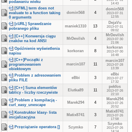
podawaniu wieku
14:43
[SFML] term does not
domin568
domin568
4
evaluate to a function taking
2013-07-31
12:55
0 arguments
DejaVu
[cURL] Sprawdzanie
maniek1310
13
2013-07-31
pobranego pliku
09:02
MrDevilsh
[C++] Konwersja ciągu
MrDevilsh
4
2013-07-30
znaków na kod ANSI
21:06
korkoran
Opóźnienie wyświetlenia
korkoran
8
2013-07-30
napisu
16:48
[C++]Początki z
marcin107
marcin107
11
programowaniem
2013-07-28
13:39
obiektowym
eBbi
Problem z adresowaniem
eBbi
3
2013-07-27
pliku FILE
17:32
pekfos
[C++] Suma elementów
Elutka89
11
2013-07-26
tablicy - liczby rzeczywiste
22:10
Marek294
Problem z kompilacją -
Marek294
4
2013-07-26
curl_easy_unescape
20:52
Matix8741
Konstruktor klasy- lista
Matix8741
3
2013-07-26
inicjalizacyjna
17:58
Szymko
Przęciążanie operatora []
Szymko
7
2013-07-26
14:14