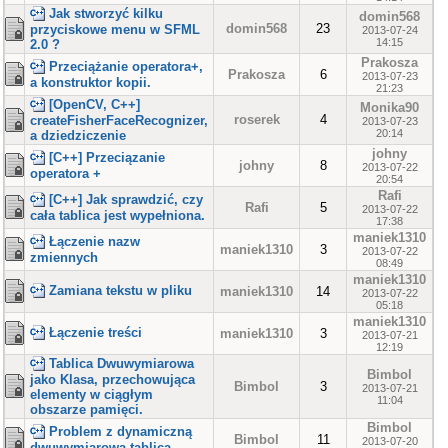
Jak stworzyć kilku
domin568
domin568
23
przyciskowe menu w SFML
2013-07-24
14:15
2.0 ?
Prakosza
Przeciążanie operatora+,
Prakosza
6
2013-07-23
a konstruktor kopii.
21:23
[OpenCV, C++]
Monika90
roserek
4
createFisherFaceRecognizer,
2013-07-23
20:14
a dziedziczenie
johny
[C++] Przeciązanie
johny
8
2013-07-22
operatora +
20:54
Rafi
[C++] Jak sprawdzić, czy
Rafi
5
2013-07-22
cała tablica jest wypełniona.
17:38
maniek1310
Łączenie nazw
maniek1310
3
2013-07-22
zmiennych
08:49
maniek1310
Zamiana tekstu w pliku
maniek1310
14
2013-07-22
05:18
maniek1310
Łączenie treści
maniek1310
3
2013-07-21
12:19
Tablica Dwuwymiarowa
Bimbol
jako Klasa, przechowująca
Bimbol
3
2013-07-21
elementy w ciągłym
11:04
obszarze pamięci.
Bimbol
Problem z dynamiczną
Bimbol
11
2013-07-20
dwuwymiarową tablicą.