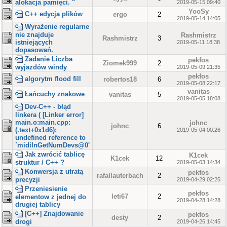
alokacja pamięci. "
2019-05-15 09:40
YooSy
C++ edycja plików
ergo
2
2019-05-14 14:05
Wyrażenie regularne
nie znajduje
Rashmistrz
Rashmistrz
3
istniejących
2019-05-11 18:38
dopasowań.
Zadanie Liczba
pekfos
Ziomek999
2
wyjazdów windy
2019-05-09 21:35
pekfos
algorytm flood fill
robertos18
6
2019-05-08 22:17
vanitas
Łańcuchy znakowe
vanitas
5
2019-05-05 18:08
Dev-C++ - błąd
linkera ( [Linker error]
main.o:main.cpp:
johnc
johnc
6
(.text+0x1d6):
2019-05-04 00:26
undefined reference to
`midiInGetNumDevs@0'
Jak zwrócić tablicę
K1cek
K1cek
12
struktur / C++ ?
2019-05-03 14:34
Konwersja z utratą
pekfos
rafallauterbach
2
precyzji
2019-04-29 02:25
Przeniesienie
pekfos
leti67
2
elementow z jednej do
2019-04-28 14:28
drugiej tablicy
[C++] Znajdowanie
pekfos
desty
2
drogi
2019-04-26 14:45