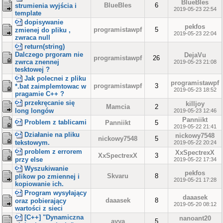
BlueBles
BlueBles
6
strumienia wyjścia i
2019-05-23 22:54
template
dopisywanie
pekfos
programistawpf
5
zmienej do pliku ,
2019-05-23 22:04
zwraca null
return(string)
Dalczego prgoram nie
DejaVu
programistawpf
26
zwrca znennej
2019-05-23 21:08
tesktowej ?
Jak polecnei z pliku
programistawpf
programistawpf
3
*.bat zaimplemtowac w
2019-05-23 18:52
pragamie C++ ?
przekręcanie się
killjoy
Mamcia
2
long longów
2019-05-23 12:46
Panniikt
Problem z tablicami
Panniikt
5
2019-05-22 21:41
Działanie na pliku
nickowy7548
nickowy7548
5
tekstowym.
2019-05-22 20:24
problem z errorem
XxSpectrexX
XxSpectrexX
3
przy else
2019-05-22 17:34
Wyszukiwanie
pekfos
Skvaru
8
plikow po zmiennej i
2019-05-21 17:28
kopiowanie ich.
Program wysyłający
daaasek
daaasek
8
oraz pobierający
2019-05-20 08:12
wartości z sieci
[C++] "Dynamiczna
nanoant20
ayya
5