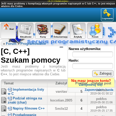
«
[C, C++] Szukam pomocy
»
Jeśli masz problemy z kompilacją własnych programów napisanych w C lub C++, to jest miejsce
właśnie dla Ciebie.
Logowanie
Start
Aktualności
Kursy
Dokumentacja
Artykuły
Forum
Panel użytkownika
»
Forum
»
Programowanie
[C, C++]
Nazwa użytkownika:
Szukam pomocy
Hasło:
Jeśli masz problemy z kompilacją
własnych programów napisanych w
C
lub
Zaloguj
C++
, to jest miejsce właśnie dla Ciebie.
Nie masz jeszcze konta?
Temat
Założył
Postów
Ostatni post
Zarejestruj się!
Implementacja listy
vanitas
Zapomniałem hasła
vanitas
5
w C
2019-06-01 00:12
Podział stringa na
pekfos
kocotian.2805
6
znaki (char)
2019-05-30 21:06
pekfos
Napisy filmowe C++
Smile12
4
2019-05-25 17:35
Przeładowanie