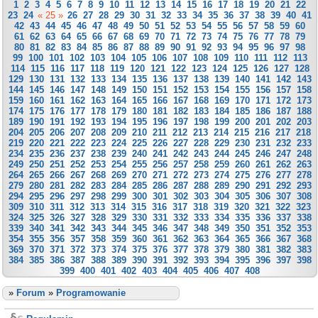
1
2
3
4
5
6
7
8
9
10
11
12
13
14
15
16
17
18
19
20
21
22
23
24
« 25 »
26
27
28
29
30
31
32
33
34
35
36
37
38
39
40
41
42
43
44
45
46
47
48
49
50
51
52
53
54
55
56
57
58
59
60
61
62
63
64
65
66
67
68
69
70
71
72
73
74
75
76
77
78
79
80
81
82
83
84
85
86
87
88
89
90
91
92
93
94
95
96
97
98
99
100
101
102
103
104
105
106
107
108
109
110
111
112
113
114
115
116
117
118
119
120
121
122
123
124
125
126
127
128
129
130
131
132
133
134
135
136
137
138
139
140
141
142
143
144
145
146
147
148
149
150
151
152
153
154
155
156
157
158
159
160
161
162
163
164
165
166
167
168
169
170
171
172
173
174
175
176
177
178
179
180
181
182
183
184
185
186
187
188
189
190
191
192
193
194
195
196
197
198
199
200
201
202
203
204
205
206
207
208
209
210
211
212
213
214
215
216
217
218
219
220
221
222
223
224
225
226
227
228
229
230
231
232
233
234
235
236
237
238
239
240
241
242
243
244
245
246
247
248
249
250
251
252
253
254
255
256
257
258
259
260
261
262
263
264
265
266
267
268
269
270
271
272
273
274
275
276
277
278
279
280
281
282
283
284
285
286
287
288
289
290
291
292
293
294
295
296
297
298
299
300
301
302
303
304
305
306
307
308
309
310
311
312
313
314
315
316
317
318
319
320
321
322
323
324
325
326
327
328
329
330
331
332
333
334
335
336
337
338
339
340
341
342
343
344
345
346
347
348
349
350
351
352
353
354
355
356
357
358
359
360
361
362
363
364
365
366
367
368
369
370
371
372
373
374
375
376
377
378
379
380
381
382
383
384
385
386
387
388
389
390
391
392
393
394
395
396
397
398
399
400
401
402
403
404
405
406
407
408
»
Forum
»
Programowanie