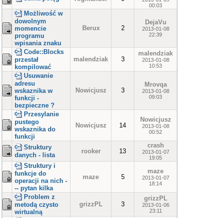
00:03
Możliwość w
dowolnym
DejaVu
Berux
2
momencie
2013-01-08
22:39
programu
wpisania znaku
Code::Blocks
malendziak
malendziak
3
przestał
2013-01-08
10:53
kompilować
Usuwanie
adresu
Mrovqa
Nowicjusz
3
wskaznika w
2013-01-08
09:03
funkcji -
bezpieczne ?
Przesylanie
Nowicjusz
pustego
Nowicjusz
14
2013-01-08
wskaznika do
00:52
funkcji
crash
Struktury
rooker
13
2013-01-07
danych - lista
19:05
Struktury i
maze
funkcje do
maze
5
2013-01-07
operacji na nich -
18:14
-- pytan kilka
Problem z
grizzPL
grizzPL
3
metodą czysto
2013-01-06
23:11
wirtualną