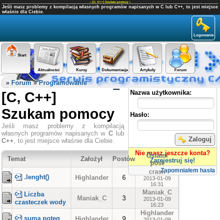
«
[C, C++] Szukam pomocy
»
Jeśli masz problemy z kompilacją własnych programów napisanych w C lub C++, to jest miejsce
właśnie dla Ciebie.
Logowanie
Start
Aktualności
Kursy
Dokumentacja
Artykuły
Forum
Panel użytkownika
»
Forum
»
Programowanie
[C, C++]
Nazwa użytkownika:
Szukam pomocy
Hasło:
Jeśli masz problemy z kompilacją
własnych programów napisanych w
C
lub
Zaloguj
C++
, to jest miejsce właśnie dla Ciebie.
Nie masz jeszcze konta?
Ostatni
Temat
Założył
Postów
Zarejestruj się!
post
Zapomniałem hasła
crash
.lenght()
Highlander
6
2013-01-09
16:31
Maniak_C
Liczba
Maniak_C
3
2013-01-09
czasteczek wody
16:23
Highlander
suma potęg
Highlander
9
2013-01-09