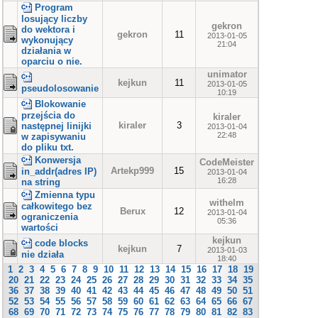
Program
losujący liczby
gekron
do wektora i
gekron
11
2013-01-05
wykonujący
21:04
działania w
oparciu o nie.
unimator
kejkun
11
2013-01-05
pseudolosowanie
10:19
Blokowanie
przejścia do
kiraler
kiraler
3
następnej linijki
2013-01-04
22:48
w zapisywaniu
do pliku txt.
Konwersja
CodeMeister
Artekp999
15
in_addr(adres IP)
2013-01-04
16:28
na string
Zmienna typu
withelm
całkowitego bez
Berux
12
2013-01-04
ograniczenia
05:36
wartości
kejkun
code blocks
kejkun
7
2013-01-03
nie działa
18:40
1
2
3
4
5
6
7
8
9
10
11
12
13
14
15
16
17
18
19
20
21
22
23
24
25
26
27
28
29
30
31
32
33
34
35
36
37
38
39
40
41
42
43
44
45
46
47
48
49
50
51
52
53
54
55
56
57
58
59
60
61
62
63
64
65
66
67
68
69
70
71
72
73
74
75
76
77
78
79
80
81
82
83