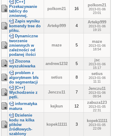
[C++]
polkom21
Przekazywanie
polkom21
16
2013-01-06
tablicy do
23:01
zmiennej.
Zapis wyniku
Artekp999
Artekp999
4
komendy tree do
2013-01-06
19:15
pliku.
Dynamiczne
tworzenie
maze
maze
5
zmiennych w
2013-01-06
18:54
zależności od
podanej ilości
jsc
Zlozona
andrew1232
5
2013-01-06
wyszukiwarka
15:17
problem z
setius
setius
8
algorytmem bfs
2013-01-06
11:11
do segmentacji
[C++]
Jenczu11
Jenczu11
7
Wychodzenie z
2013-01-06
09:54
pętli.
zabuza123
informatyka
kejkun
12
2013-01-05
matura
22:31
Dzielenie
kodu na kilka
kopek11111
kopek11111
3
plików
2013-01-05
22:09
źródłowych-
szablony