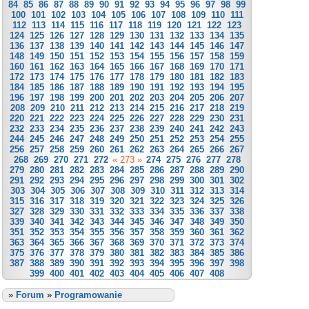
84
85
86
87
88
89
90
91
92
93
94
95
96
97
98
99
100
101
102
103
104
105
106
107
108
109
110
111
112
113
114
115
116
117
118
119
120
121
122
123
124
125
126
127
128
129
130
131
132
133
134
135
136
137
138
139
140
141
142
143
144
145
146
147
148
149
150
151
152
153
154
155
156
157
158
159
160
161
162
163
164
165
166
167
168
169
170
171
172
173
174
175
176
177
178
179
180
181
182
183
184
185
186
187
188
189
190
191
192
193
194
195
196
197
198
199
200
201
202
203
204
205
206
207
208
209
210
211
212
213
214
215
216
217
218
219
220
221
222
223
224
225
226
227
228
229
230
231
232
233
234
235
236
237
238
239
240
241
242
243
244
245
246
247
248
249
250
251
252
253
254
255
256
257
258
259
260
261
262
263
264
265
266
267
268
269
270
271
272
« 273 »
274
275
276
277
278
279
280
281
282
283
284
285
286
287
288
289
290
291
292
293
294
295
296
297
298
299
300
301
302
303
304
305
306
307
308
309
310
311
312
313
314
315
316
317
318
319
320
321
322
323
324
325
326
327
328
329
330
331
332
333
334
335
336
337
338
339
340
341
342
343
344
345
346
347
348
349
350
351
352
353
354
355
356
357
358
359
360
361
362
363
364
365
366
367
368
369
370
371
372
373
374
375
376
377
378
379
380
381
382
383
384
385
386
387
388
389
390
391
392
393
394
395
396
397
398
399
400
401
402
403
404
405
406
407
408
»
Forum
»
Programowanie