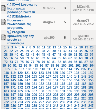
tablic do funkcji.
[C++] Losowanie
MCedrik
MCedrik
3
liczb spoza
2012-11-23 14:18
podanego zakresu
[C]Biblioteka
Pdcurses -
drago77
drago77
5
zawieszanie się
2012-11-22 22:02
programu.
Program
sprawdzający czy
qba200
qba200
6
proste są
2012-11-22 21:32
równoległe
1
2
3
4
5
6
7
8
9
10
11
12
13
14
15
16
17
18
19
20
21
22
23
24
25
26
27
28
29
30
31
32
33
34
35
36
37
38
39
40
41
42
43
44
45
46
47
48
49
50
51
52
53
54
55
56
57
58
59
60
61
62
63
64
65
66
67
68
69
70
71
72
73
74
75
76
77
78
79
80
81
82
83
84
85
86
87
88
89
90
91
92
93
94
95
96
97
98
99
100
101
102
103
104
105
106
107
108
109
110
111
112
113
114
115
116
117
118
119
120
121
122
123
124
125
126
127
128
129
130
131
132
133
134
135
136
137
138
139
140
141
142
143
144
145
146
147
148
149
150
151
152
153
154
155
156
157
158
159
160
161
162
163
164
165
166
167
168
169
170
171
172
173
174
175
176
177
178
179
180
181
182
183
184
185
186
187
188
189
190
191
192
193
194
195
196
197
198
199
200
201
202
203
204
205
206
207
208
209
210
211
212
213
214
215
216
217
218
219
220
221
222
223
224
225
226
227
228
229
230
231
232
233
234
235
236
237
238
239
240
241
242
243
244
245
246
247