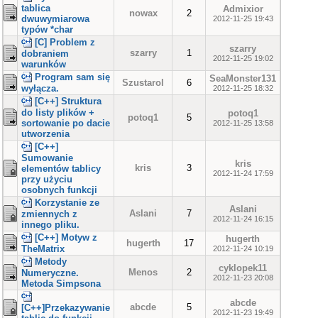
tablica
Admixior
nowax
2
dwuwymiarowa
2012-11-25 19:43
typów *char
[C] Problem z
szarry
szarry
1
dobraniem
2012-11-25 19:02
warunków
Program sam się
SeaMonster131
Szustarol
6
wyłącza.
2012-11-25 18:32
[C++] Struktura
do listy plików +
potoq1
potoq1
5
sortowanie po dacie
2012-11-25 13:58
utworzenia
[C++]
Sumowanie
kris
kris
3
elementów tablicy
2012-11-24 17:59
przy użyciu
osobnych funkcji
Korzystanie ze
Aslani
Aslani
7
zmiennych z
2012-11-24 16:15
innego pliku.
[C++] Motyw z
hugerth
hugerth
17
TheMatrix
2012-11-24 10:19
Metody
cyklopek11
Menos
2
Numeryczne.
2012-11-23 20:08
Metoda Simpsona
abcde
abcde
5
[C++]Przekazywanie
2012-11-23 19:49