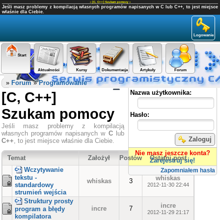
«
[C, C++] Szukam pomocy
»
Jeśli masz problemy z kompilacją własnych programów napisanych w C lub C++, to jest miejsce
właśnie dla Ciebie.
Logowanie
Start
Aktualności
Kursy
Dokumentacja
Artykuły
Forum
Panel użytkownika
»
Forum
»
Programowanie
[C, C++]
Nazwa użytkownika:
Szukam pomocy
Hasło:
Jeśli masz problemy z kompilacją
własnych programów napisanych w
C
lub
Zaloguj
C++
, to jest miejsce właśnie dla Ciebie.
Nie masz jeszcze konta?
Temat
Założył
Postów
Ostatni post
Zarejestruj się!
Wczytywanie
Zapomniałem hasła
tekstu -
whiskas
whiskas
3
standardowy
2012-11-30 22:44
strumień wejścia
Struktury prosty
incre
incre
7
program a błędy
2012-11-29 21:17
kompilatora