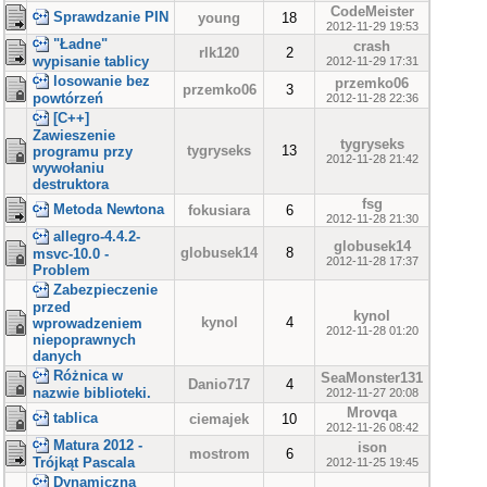
CodeMeister
Sprawdzanie PIN
young
18
2012-11-29 19:53
"Ładne"
crash
rlk120
2
wypisanie tablicy
2012-11-29 17:31
losowanie bez
przemko06
przemko06
3
powtórzeń
2012-11-28 22:36
[C++]
Zawieszenie
tygryseks
tygryseks
13
programu przy
2012-11-28 21:42
wywołaniu
destruktora
fsg
Metoda Newtona
fokusiara
6
2012-11-28 21:30
allegro-4.4.2-
globusek14
globusek14
8
msvc-10.0 -
2012-11-28 17:37
Problem
Zabezpieczenie
przed
kynol
kynol
4
wprowadzeniem
2012-11-28 01:20
niepoprawnych
danych
Różnica w
SeaMonster131
Danio717
4
nazwie biblioteki.
2012-11-27 20:08
Mrovqa
tablica
ciemajek
10
2012-11-26 08:42
Matura 2012 -
ison
mostrom
6
Trójkąt Pascala
2012-11-25 19:45
Dynamiczna