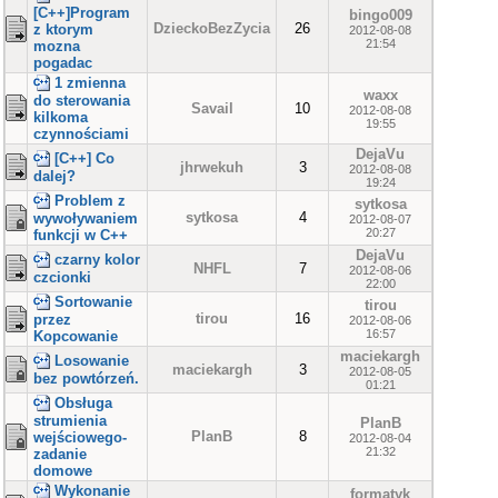
[C++]Program
bingo009
DzieckoBezZycia
26
z ktorym
2012-08-08
21:54
mozna
pogadac
1 zmienna
waxx
do sterowania
Savail
10
2012-08-08
kilkoma
19:55
czynnościami
DejaVu
[C++] Co
jhrwekuh
3
2012-08-08
dalej?
19:24
Problem z
sytkosa
sytkosa
4
wywoływaniem
2012-08-07
20:27
funkcji w C++
DejaVu
czarny kolor
NHFL
7
2012-08-06
czcionki
22:00
Sortowanie
tirou
tirou
16
przez
2012-08-06
16:57
Kopcowanie
maciekargh
Losowanie
maciekargh
3
2012-08-05
bez powtórzeń.
01:21
Obsługa
strumienia
PlanB
PlanB
8
wejściowego-
2012-08-04
21:32
zadanie
domowe
Wykonanie
formatyk