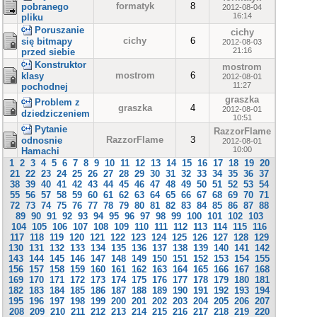
formatyk
8
pobranego
2012-08-04
16:14
pliku
Poruszanie
cichy
cichy
6
się bitmapy
2012-08-03
21:16
przed siebie
Konstruktor
mostrom
mostrom
6
klasy
2012-08-01
11:27
pochodnej
graszka
Problem z
graszka
4
2012-08-01
dziedziczeniem
10:51
Pytanie
RazzorFlame
RazzorFlame
3
odnosnie
2012-08-01
10:00
Hamachi
1
2
3
4
5
6
7
8
9
10
11
12
13
14
15
16
17
18
19
20
21
22
23
24
25
26
27
28
29
30
31
32
33
34
35
36
37
38
39
40
41
42
43
44
45
46
47
48
49
50
51
52
53
54
55
56
57
58
59
60
61
62
63
64
65
66
67
68
69
70
71
72
73
74
75
76
77
78
79
80
81
82
83
84
85
86
87
88
89
90
91
92
93
94
95
96
97
98
99
100
101
102
103
104
105
106
107
108
109
110
111
112
113
114
115
116
117
118
119
120
121
122
123
124
125
126
127
128
129
130
131
132
133
134
135
136
137
138
139
140
141
142
143
144
145
146
147
148
149
150
151
152
153
154
155
156
157
158
159
160
161
162
163
164
165
166
167
168
169
170
171
172
173
174
175
176
177
178
179
180
181
182
183
184
185
186
187
188
189
190
191
192
193
194
195
196
197
198
199
200
201
202
203
204
205
206
207
208
209
210
211
212
213
214
215
216
217
218
219
220