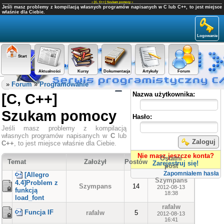
«
[C, C++] Szukam pomocy
»
Jeśli masz problemy z kompilacją własnych programów napisanych w C lub C++, to jest miejsce
właśnie dla Ciebie.
Logowanie
Start
Aktualności
Kursy
Dokumentacja
Artykuły
Forum
Panel użytkownika
»
Forum
»
Programowanie
[C, C++]
Nazwa użytkownika:
Szukam pomocy
Hasło:
Jeśli masz problemy z kompilacją
własnych programów napisanych w
C
lub
Zaloguj
C++
, to jest miejsce właśnie dla Ciebie.
Nie masz jeszcze konta?
Ostatni
Temat
Założył
Postów
Zarejestruj się!
post
Zapomniałem hasła
[Allegro
Szympans
4.4]Problem z
Szympans
14
2012-08-13
funkcją
18:38
load_font
rafalw
Funcja IF
rafalw
5
2012-08-13
16:41