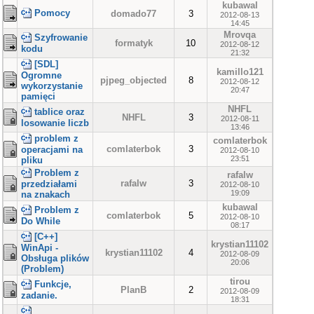
kubawal
Pomocy
domado77
3
2012-08-13
14:45
Mrovqa
Szyfrowanie
formatyk
10
2012-08-12
kodu
21:32
[SDL]
kamillo121
Ogromne
pjpeg_objected
8
2012-08-12
wykorzystanie
20:47
pamięci
NHFL
tablice oraz
NHFL
3
2012-08-11
losowanie liczb
13:46
problem z
comlaterbok
comlaterbok
3
operacjami na
2012-08-10
23:51
pliku
Problem z
rafalw
rafalw
3
przedziałami
2012-08-10
19:09
na znakach
kubawal
Problem z
comlaterbok
5
2012-08-10
Do While
08:17
[C++]
krystian11102
WinApi -
krystian11102
4
2012-08-09
Obsługa plików
20:06
(Problem)
tirou
Funkcje,
PlanB
2
2012-08-09
zadanie.
18:31