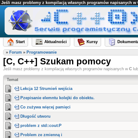
Jeśli masz problemy z kompilacją własnych programów napisanych w C l
Start
Aktualności
Kursy
Dokumenta
»
Forum
»
Programowanie
[C, C++] Szukam pomocy
Jeśli masz problemy z kompilacją własnych programów napisanych w
C
lu
Temat
Lekcja 12 Strumień wejścia
Pzepisanie elemntu kolejki do obiektu.
Co zużywa więcej pamięci
Długość utworu
problem z std::cout:P
Problem ze zmienną i