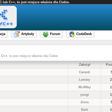
ub C++, to jest miejsce właśnie dla Ciebie.
cja
Artykuły
Forum
CodeDesk
b
C++
, to jest miejsce właśnie dla Ciebie.
Założył
Pos
Caranti
Leniwy
2
McAffey
1
yoogi
1
Jinos
Dark
1