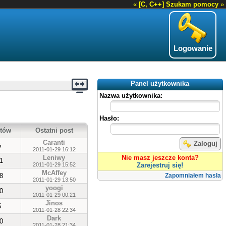
«
[C, C++] Szukam pomocy
»
Logowanie
Panel użytkownika
Nazwa użytkownika:
Hasło:
tów
Ostatni post
Caranti
Zaloguj
5
2011-01-29 16:12
Leniwy
Nie masz jeszcze konta?
1
2011-01-29 15:52
Zarejestruj się!
McAffey
8
Zapomniałem hasła
2011-01-29 13:50
yoogi
0
2011-01-29 00:21
Jinos
5
2011-01-28 22:34
Dark
0
2011-01-28 21:34