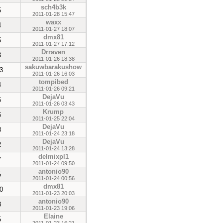
sch4b3k
5
2011-01-28 15:47
waxx
4
2011-01-27 18:07
dmx81
5
2011-01-27 17:12
Drraven
3
2011-01-26 18:38
sakuwbarakushow
3
2011-01-26 16:03
tompibed
4
2011-01-26 09:21
DejaVu
5
2011-01-26 03:43
Krump
6
2011-01-25 22:04
DejaVu
3
2011-01-24 23:18
DejaVu
2
2011-01-24 13:28
delmixpl1
7
2011-01-24 09:50
antonio90
5
2011-01-24 00:56
dmx81
0
2011-01-23 20:03
antonio90
3
2011-01-23 19:06
Elaine
5