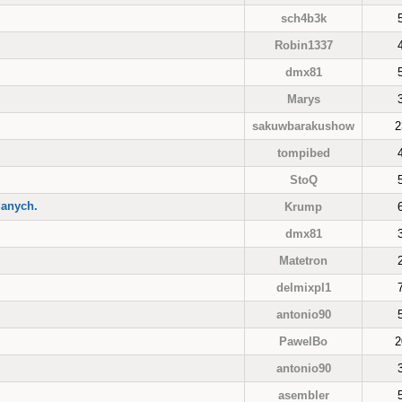
sch4b3k
Robin1337
dmx81
Marys
sakuwbarakushow
2
tompibed
StoQ
danych.
Krump
dmx81
Matetron
delmixpl1
antonio90
PawelBo
2
antonio90
asembler