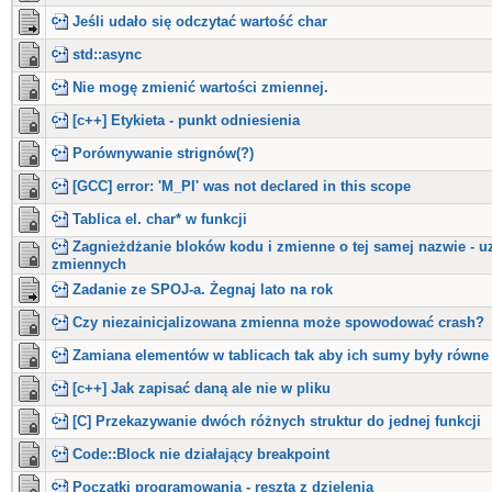
Jeśli udało się odczytać wartość char
std::async
Nie mogę zmienić wartości zmiennej.
[c++] Etykieta - punkt odniesienia
Porównywanie strignów(?)
[GCC] error: 'M_PI' was not declared in this scope
Tablica el. char* w funkcji
Zagnieżdżanie bloków kodu i zmienne o tej samej nazwie - 
zmiennych
Zadanie ze SPOJ-a. Żegnaj lato na rok
Czy niezainicjalizowana zmienna może spowodować crash?
Zamiana elementów w tablicach tak aby ich sumy były równe
[c++] Jak zapisać daną ale nie w pliku
[C] Przekazywanie dwóch różnych struktur do jednej funkcji
Code::Block nie działający breakpoint
Początki programowania - reszta z dzielenia