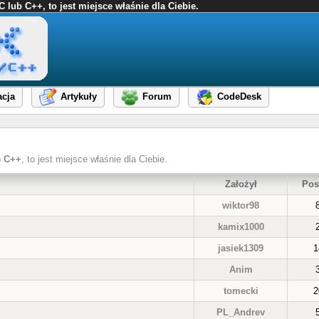
ub C++, to jest miejsce właśnie dla Ciebie.
cja
Artykuły
Forum
CodeDesk
b
C++
, to jest miejsce właśnie dla Ciebie.
Założył
Pos
wiktor98
kamix1000
jasiek1309
1
Anim
tomecki
2
PL_Andrev