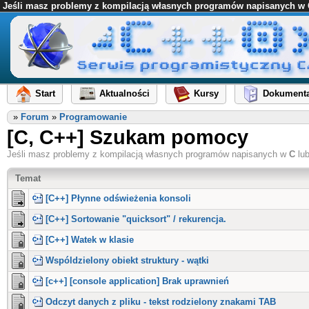
Jeśli masz problemy z kompilacją własnych programów napisanych w C l
Start
Aktualności
Kursy
Dokumenta
»
Forum
»
Programowanie
[C, C++] Szukam pomocy
Jeśli masz problemy z kompilacją własnych programów napisanych w
C
lu
Temat
[C++] Płynne odświeżenia konsoli
[C++] Sortowanie "quicksort" / rekurencja.
[C++] Watek w klasie
Wspóldzielony obiekt struktury - wątki
[c++] [console application] Brak uprawnień
Odczyt danych z pliku - tekst rodzielony znakami TAB