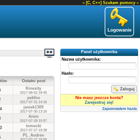
«
[C, C++] Szukam pomocy
»
Logowanie
Panel użytkownika
Nazwa użytkownika:
Hasło:
tów
Ostatni post
Kinexity
Zaloguj
8
2017-08-02 18:45
pekfos
Nie masz jeszcze konta?
2
2017-07-31 14:16
Zarejestruj się!
jasiek1309
4
Zapomniałem hasła
2017-07-30 13:16
Anim
3
2017-07-28 15:57
tomecki
0
2017-07-27 19:38
PL_Andrev
5
2017-07-27 18:58