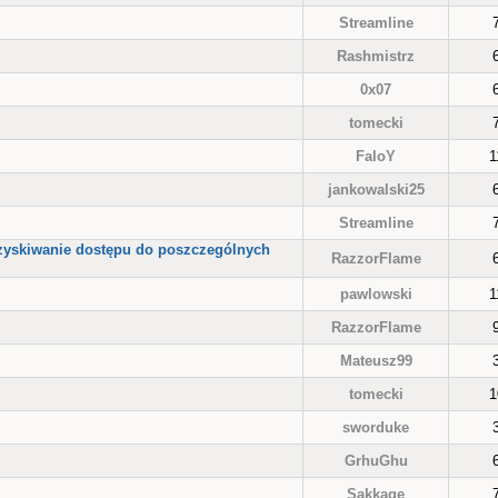
Streamline
Rashmistrz
0x07
tomecki
FaloY
1
jankowalski25
Streamline
uzyskiwanie dostępu do poszczególnych
RazzorFlame
pawlowski
1
RazzorFlame
Mateusz99
tomecki
1
sworduke
GrhuGhu
Sakkage