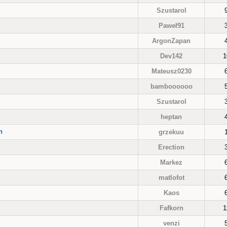
Szustarol
Paweł91
ArgonZapan
Dev142
1
Mateusz0230
bamboooooo
Szustarol
heptan
h
grzekuu
Erection
Markez
matlofot
Kaos
Fafkorn
1
venzi