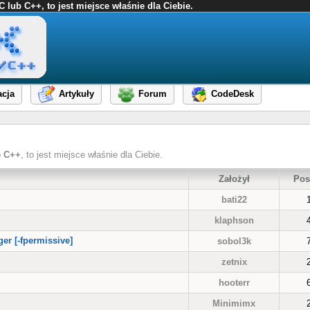
ub C++, to jest miejsce właśnie dla Ciebie.
cja
Artykuły
Forum
CodeDesk
b
C++
, to jest miejsce właśnie dla Ciebie.
Założył
Pos
bati22
klaphson
er [-fpermissive]
sobol3k
zetnix
hooterr
Minimimx