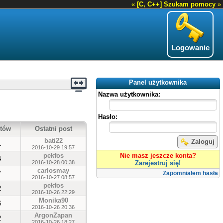
«
[C, C++] Szukam pomocy
»
Logowanie
Panel użytkownika
Nazwa użytkownika:
Hasło:
tów
Ostatni post
bati22
Zaloguj
1
2016-10-29 19:57
pekfos
Nie masz jeszcze konta?
4
2016-10-28 00:38
Zarejestruj się!
carlosmay
7
Zapomniałem hasła
2016-10-27 08:57
pekfos
2
2016-10-26 22:29
Monika90
6
2016-10-26 20:36
ArgonZapan
2
2016-10-26 18:27