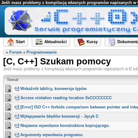
Jeśli masz problemy z kompilacją własnych programów napisanych w C l
Start
Aktualności
Kursy
Dokumenta
»
Forum
»
Programowanie
[C, C++] Szukam pomocy
Jeśli masz problemy z kompilacją własnych programów napisanych w
C
lu
Temat
Wskaźnik tablicy, konwersja typów
Access violation reading location 0xCCCCCCCC
[Error] ISO C++ forbids comparison between pointer and integ
Wyłapywanie błędów konwersji - Język C
Niejawne wywołanie konstruktora kopiującego.
Argumenty wywołania programu