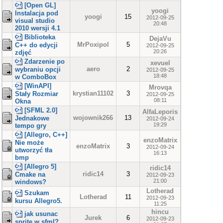
[Open GL]
yoogi
Instalacja pod
yoogi
15
2012-09-25
visual studio
20:48
2010 wersji 4.1
Biblioteka
DejaVu
MrPoxipol
5
C++ do edycji
2012-09-25
20:26
zdjęć
Zdarzenie po
xevuel
aero
2
wybraniu opcji
2012-09-25
18:48
w ComboBox
[WinAPI]
Mrovqa
krystian11102
3
Stały Rozmiar
2012-09-25
08:11
Okna
[SFML 2.0]
AlfaLeporis
wojownik266
13
Jednakowe
2012-09-24
19:29
tempo gry
[Allegro, C++]
enzoMatrix
Nie może
enzoMatrix
3
2012-09-24
utworzyć tła
16:13
bmp
[Allegro 5]
ridic14
ridic14
3
Cmake na
2012-09-23
21:00
windows?
Lotherad
Szukam
Lotherad
11
2012-09-23
kursu Allegro5.
11:25
hincu
jak usunac
Jurek
6
2012-09-23
sprite w sfml?