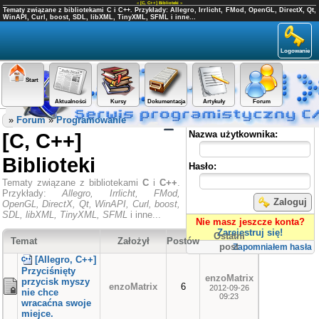
«
[C, C++] Biblioteki
»
Tematy związane z bibliotekami C i C++. Przykłady: Allegro, Irrlicht, FMod, OpenGL, DirectX, Qt,
WinAPI, Curl, boost, SDL, libXML, TinyXML, SFML i inne...
Logowanie
Start
Aktualności
Kursy
Dokumentacja
Artykuły
Forum
Panel użytkownika
»
Forum
»
Programowanie
[C, C++]
Nazwa użytkownika:
Biblioteki
Hasło:
Tematy związane z bibliotekami
C
i
C++
.
Przykłady:
Allegro, Irrlicht, FMod,
Zaloguj
OpenGL, DirectX, Qt, WinAPI, Curl, boost,
SDL, libXML, TinyXML, SFML
i inne...
Nie masz jeszcze konta?
Zarejestruj się!
Ostatni
Temat
Założył
Postów
post
Zapomniałem hasła
[Allegro, C++]
Przyciśnięty
enzoMatrix
przycisk myszy
enzoMatrix
6
2012-09-26
nie chce
09:23
wracaćna swoje
miejce.