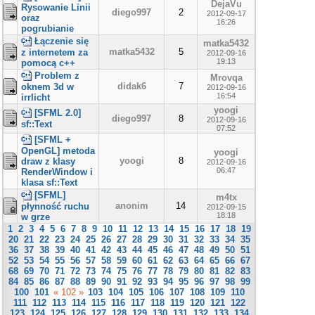
DejaVu
Rysowanie Linii
diego997
2
2012-09-17
oraz
16:26
pogrubianie
Łączenie się
matka5432
matka5432
5
z internetem za
2012-09-16
19:13
pomocą c++
Problem z
Mrovqa
didak6
7
oknem 3d w
2012-09-16
16:54
irrlicht
yoogi
[SFML 2.0]
diego997
8
2012-09-16
sf::Text
07:52
[SFML +
OpenGL] metoda
yoogi
yoogi
8
draw z klasy
2012-09-16
06:47
RenderWindow i
klasa sf::Text
[SFML]
m4tx
anonim
14
płynność ruchu
2012-09-15
18:18
w grze
1
2
3
4
5
6
7
8
9
10
11
12
13
14
15
16
17
18
19
20
21
22
23
24
25
26
27
28
29
30
31
32
33
34
35
36
37
38
39
40
41
42
43
44
45
46
47
48
49
50
51
52
53
54
55
56
57
58
59
60
61
62
63
64
65
66
67
68
69
70
71
72
73
74
75
76
77
78
79
80
81
82
83
84
85
86
87
88
89
90
91
92
93
94
95
96
97
98
99
100
101
« 102 »
103
104
105
106
107
108
109
110
111
112
113
114
115
116
117
118
119
120
121
122
123
124
125
126
127
128
129
130
131
132
133
134