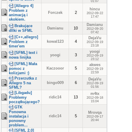
01:07
[Allegro 4]
hincu
Problem z
Forczek
2
2012-09-22
animacją i
17:47
skokiem.
Damianu
Brakujące
Damianu
10
2012-09-20
dllki w SFML
07:42
[C++,allegro]
DejaVu
kowal123
4
Problem z
2012-09-19
23:18
timer'em
yoogi
[SFML] text i
yoogi
3
2012-09-19
nowa linijka
23:12
[SFML] Mała
akwes
Kaczooor
5
pomoc z
2012-09-19
22:59
kolizjami :)
Przerzutka z
DejaVu
bingo009
6
Allegro 5 na
2012-09-19
01:56
SFML?
[Libgadu]
m4tx
ridic14
13
Problemy
2012-09-18
15:04
początkującego?
GTK
Ponowna
Mrovqa
ridic14
5
instalacja i
2012-09-17
20:44
ponowny
problem...
[SFML 2.0]