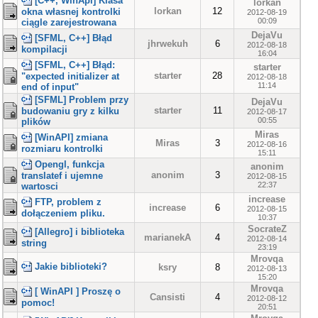
[C++, WinApi] Klasa
lorkan
lorkan
12
okna własnej kontrolki
2012-08-19
00:09
ciągle zarejestrowana
DejaVu
[SFML, C++] Błąd
jhrwekuh
6
2012-08-18
kompilacji
16:04
[SFML, C++] Błąd:
starter
starter
28
"expected initializer at
2012-08-18
11:14
end of input"
[SFML] Problem przy
DejaVu
starter
11
budowaniu gry z kilku
2012-08-17
00:55
plików
Miras
[WinAPI] zmiana
Miras
3
2012-08-16
rozmiaru kontrolki
15:11
Opengl, funkcja
anonim
anonim
3
translatef i ujemne
2012-08-15
22:37
wartosci
increase
FTP, problem z
increase
6
2012-08-15
dołączeniem pliku.
10:37
SocrateZ
[Allegro] i biblioteka
marianekA
4
2012-08-14
string
23:19
Mrovqa
Jakie biblioteki?
ksry
8
2012-08-13
15:20
Mrovqa
[ WinAPI ] Proszę o
Cansisti
4
2012-08-12
pomoc!
20:51