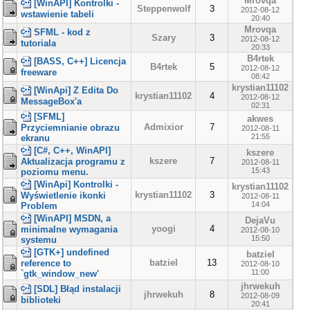
Mrovqa
[WinAPI] Kontrolki -
Steppenwolf
3
2012-08-12
wstawienie tabeli
20:40
Mrovqa
SFML - kod z
Szary
3
2012-08-12
tutoriala
20:33
B4rtek
[BASS, C++] Licencja
B4rtek
5
2012-08-12
freeware
08:42
krystian11102
[WinApi] Z Edita Do
krystian11102
4
2012-08-12
MessageBox'a
02:31
[SFML]
akwes
Admixior
7
Przyciemnianie obrazu
2012-08-11
21:55
ekranu
[C#, C++, WinAPI]
kszere
kszere
7
Aktualizacja programu z
2012-08-11
15:43
poziomu menu.
[WinApi] Kontrolki -
krystian11102
krystian11102
3
Wyświetlenie ikonki
2012-08-11
14:04
Problem
[WinAPI] MSDN, a
DejaVu
yoogi
4
minimalne wymagania
2012-08-10
15:50
systemu
[GTK+] undefined
batziel
batziel
13
reference to
2012-08-10
11:00
`gtk_window_new'
jhrwekuh
[SDL] Błąd instalacji
jhrwekuh
8
2012-08-09
biblioteki
20:41