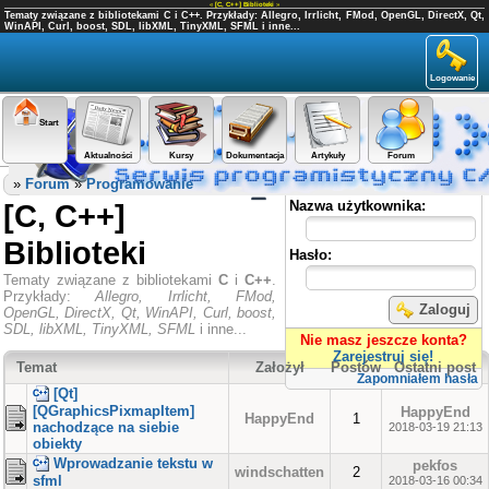
«
[C, C++] Biblioteki
»
Tematy związane z bibliotekami C i C++. Przykłady: Allegro, Irrlicht, FMod, OpenGL, DirectX, Qt,
WinAPI, Curl, boost, SDL, libXML, TinyXML, SFML i inne...
Logowanie
Start
Aktualności
Kursy
Dokumentacja
Artykuły
Forum
Panel użytkownika
»
Forum
»
Programowanie
[C, C++]
Nazwa użytkownika:
Biblioteki
Hasło:
Tematy związane z bibliotekami
C
i
C++
.
Przykłady:
Allegro, Irrlicht, FMod,
Zaloguj
OpenGL, DirectX, Qt, WinAPI, Curl, boost,
SDL, libXML, TinyXML, SFML
i inne...
Nie masz jeszcze konta?
Zarejestruj się!
Temat
Założył
Postów
Ostatni post
Zapomniałem hasła
[Qt]
[QGraphicsPixmapItem]
HappyEnd
HappyEnd
1
nachodzące na siebie
2018-03-19 21:13
obiekty
Wprowadzanie tekstu w
pekfos
windschatten
2
sfml
2018-03-16 00:34