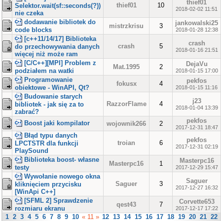
thief01
thief01
10
Selektor.wait(sf::seconds(?))
2018-02-02 11:51
nie czeka
dodawanie bibliotek do
jankowalski25
mistrzkrisu
3
code blocks
2018-01-28 12:38
[c++11/14/17] Biblioteka
crash
crash
5
do przechowywania danych
2018-01-16 21:51
więcej niż może ram
[C/C++][MPI] Problem z
DejaVu
Mat.1995
2
podziałem na watki
2018-01-15 17:00
Programowanie
pekfos
fokusx
4
obiektowe - WinAPI, Qt?
2018-01-15 11:16
Budowanie starych
j23
RazzorFlame
4
bibliotek - jak się za to
2018-01-04 13:39
zabrać?
pekfos
Boost jaki kompilator
wojownik266
2
2017-12-31 18:47
Błąd typu danych
pekfos
troian
6
LPCTSTR dla funkcji
2017-12-31 02:19
PlaySound
Biblioteka boost- własne
Masterpc16
Masterpc16
1
testy
2017-12-29 15:47
Wywołanie nowego okna
Saguer
Saguer
3
kliknięciem przycisku
2017-12-27 16:32
[WinApi C++]
[SFML 2] Sprawdzenie
Corvette653
qest43
7
rozmiaru ekranu
2017-12-17 17:22
1
2
3
4
5
6
7
8
9
10
« 11 »
12
13
14
15
16
17
18
19
20
21
22