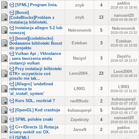
pekfos
[SFML] Program linia.
znyk
4
2018-03-15 18:40
[Boost]
nanoant20
znyk
13
[CodeBlocks]Problem z
2018-03-05 09:37
instalacją biblioteki.
Instalacja allegro 5.2 lub
Nekronomik
Nekronomik
5
nowszej
2018-03-04 23:32
[boost][codeblocks]
Esteban
Esteban
3
Dodawanie biblioteki Boost
2018-02-26 16:58
do projektu
Vulkan Api ; VkInstance
DejaVu
Nazgul
3
; sens tworzenia wielu
2018-02-18 21:57
instancji vulkan
Przy instalacji bilbioteki
Leon2004_
Leon2004_
23
GTK+ oczywiście coś
2018-02-18 08:43
poszło nie tak...
[Allegro] 'undefined
L9001
L9001
3
reference to
2018-02-10 11:21
'al_install_system'
kubasuperpl
Kurs SDL, rozdział 7
rav89lodz
2
2018-02-07 19:32
kubasuperpl
[OpenGL] Kod crashuje
kubasuperpl
5
2018-02-06 17:10
nanoant20
SFML polskie znaki
Zayebisty
4
2018-02-03 16:22
C++/Directx 11 Rotacja
pekfos
JarosN
2
ściany wokół osi OX.
2018-02-03 03:37
[SFML]