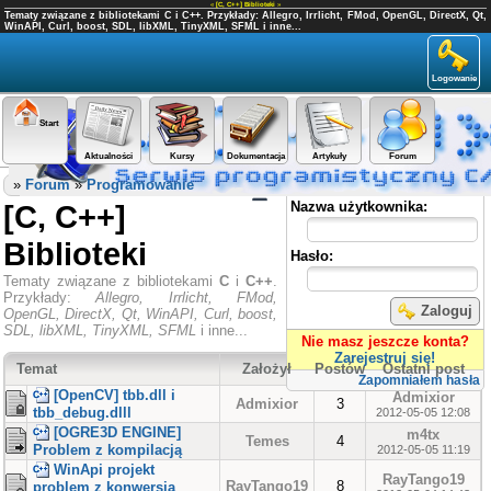
«
[C, C++] Biblioteki
»
Tematy związane z bibliotekami C i C++. Przykłady: Allegro, Irrlicht, FMod, OpenGL, DirectX, Qt,
WinAPI, Curl, boost, SDL, libXML, TinyXML, SFML i inne...
Logowanie
Start
Aktualności
Kursy
Dokumentacja
Artykuły
Forum
Panel użytkownika
»
Forum
»
Programowanie
[C, C++]
Nazwa użytkownika:
Biblioteki
Hasło:
Tematy związane z bibliotekami
C
i
C++
.
Przykłady:
Allegro, Irrlicht, FMod,
Zaloguj
OpenGL, DirectX, Qt, WinAPI, Curl, boost,
SDL, libXML, TinyXML, SFML
i inne...
Nie masz jeszcze konta?
Zarejestruj się!
Temat
Założył
Postów
Ostatni post
Zapomniałem hasła
[OpenCV] tbb.dll i
Admixior
Admixior
3
tbb_debug.dlll
2012-05-05 12:08
[OGRE3D ENGINE]
m4tx
Temes
4
Problem z kompilacją
2012-05-05 11:19
WinApi projekt
RayTango19
RayTango19
8
problem z konwersja