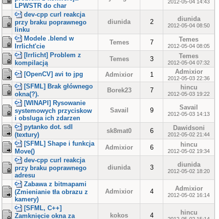
2012-05-04 14:43
LPWSTR do char
dev-cpp curl reakcja
diunida
diunida
2
przy braku poprawnego
2012-05-04 08:50
linku
Modele .blend w
Temes
Temes
7
Irrlicht'cie
2012-05-04 08:05
[Irrlicht] Problem z
Temes
Temes
3
kompilacją
2012-05-04 07:32
Admixior
[OpenCV] avi to jpg
Admixior
1
2012-05-03 22:36
[SFML] Brak głównego
hincu
Borek23
7
okna(?).
2012-05-03 19:22
[WINAPI] Rysowanie
Savail
Savail
9
systemowych przyciskow
2012-05-03 14:13
i obsluga ich zdarzen
pytanko dot. sdl
Dawidsoni
sk8mat0
6
(textury)
2012-05-02 21:44
[SFML] Shape i funkcja
hincu
Admixior
6
Move()
2012-05-02 19:34
dev-cpp curl reakcja
diunida
diunida
3
przy braku poprawnego
2012-05-02 18:20
adresu
Zabawa z bitmapami
Admixior
Admixior
4
(Zmienianie tła obrazu z
2012-05-02 16:14
kamery)
[SFML, C++]
hincu
kokos
4
Zamknięcie okna za