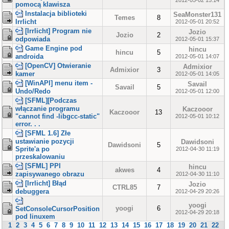
2012-05-02 15:14
pomocą klawisza
Instalacja biblioteki
SeaMonster131
Temes
8
Irrlicht
2012-05-01 20:52
[Irrlicht] Program nie
Jozio
Jozio
2
odpowiada
2012-05-01 15:37
Game Engine pod
hincu
hincu
5
androida
2012-05-01 14:07
[OpenCV] Otwieranie
Admixior
Admixior
3
kamer
2012-05-01 14:05
[WinAPI] menu item -
Savail
Savail
5
Undo/Redo
2012-05-01 12:00
[SFML][Podczas
włączanie programu
Kaczooor
Kaczooor
13
"cannot find -libgcc-static"
2012-05-01 10:12
error. . .
[SFML 1.6] Złe
ustawianie pozycji
Dawidsoni
Dawidsoni
5
Sprite'a po
2012-04-30 11:19
przeskalowaniu
[SFML] PPI
hincu
akwes
4
zapisywanego obrazu
2012-04-30 11:10
[Irrlicht] Błąd
Jozio
CTRL85
7
debuggera
2012-04-29 20:26
yoogi
yoogi
6
SetConsoleCursorPosition
2012-04-29 20:18
pod linuxem
1
2
3
4
5
6
7
8
9
10
11
12
13
14
15
16
17
18
19
20
21
22