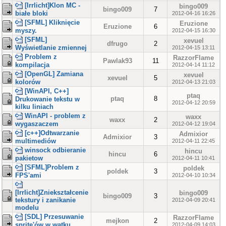
[Irrlicht]Klon MC -
bingo009
bingo009
7
białe bloki
2012-04-16 16:26
[SFML] Kliknięcie
Eruzione
Eruzione
6
myszy.
2012-04-15 16:30
[SFML]
xevuel
dfrugo
2
Wyświetlanie zmiennej
2012-04-15 13:11
Problem z
RazzorFlame
Pawlak93
11
kompilacja
2012-04-14 11:12
[OpenGL] Zamiana
xevuel
xevuel
5
kolorów
2012-04-13 21:03
[WinAPI, C++]
ptaq
ptaq
8
Drukowanie tekstu w
2012-04-12 20:59
kilku liniach
WinAPI - problem z
waxx
waxx
2
wygaszaczem
2012-04-12 19:04
[c++]Odtwarzanie
Admixior
Admixior
3
multimediów
2012-04-11 22:45
winsock odbieranie
hincu
hincu
6
pakietow
2012-04-11 10:41
[SFML]Problem z
poldek
poldek
3
FPS'ami
2012-04-10 10:34
[Irrlicht]Zniekształcenie
bingo009
bingo009
3
tekstury i zanikanie
2012-04-09 20:41
modelu
[SDL] Przesuwanie
RazzorFlame
mejkon
2
sprite'ów w wątku
2012-04-09 14:03