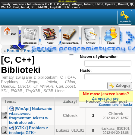
«
[C, C++] Biblioteki
»
Tematy związane z bibliotekami C i C++. Przykłady: Allegro, Irrlicht, FMod, OpenGL, DirectX, Qt,
WinAPI, Curl, boost, SDL, libXML, TinyXML, SFML i inne...
Logowanie
Start
Aktualności
Kursy
Dokumentacja
Artykuły
Forum
Panel użytkownika
»
Forum
»
Programowanie
[C, C++]
Nazwa użytkownika:
Biblioteki
Hasło:
Tematy związane z bibliotekami
C
i
C++
.
Przykłady:
Allegro, Irrlicht, FMod,
Zaloguj
OpenGL, DirectX, Qt, WinAPI, Curl, boost,
SDL, libXML, TinyXML, SFML
i inne...
Nie masz jeszcze konta?
Zarejestruj się!
Temat
Założył
Postów
Ostatni post
Zapomniałem hasła
[WinApi] Nadawanie
wlasciwosci
Chlorek
Chlorek
3
fragmentom tekstu w
2012-04-21 13:57
kontrolce edit
[GTK+] Problem z
Łukasz_010101
Łukasz_010101
8
istalacja GTK+
2012-04-20 18:08