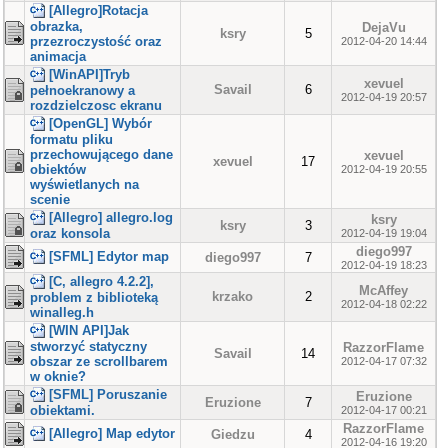
[Allegro]Rotacja
obrazka,
DejaVu
ksry
5
przezroczystość oraz
2012-04-20 14:44
animacja
[WinAPI]Tryb
xevuel
Savail
6
pełnoekranowy a
2012-04-19 20:57
rozdzielczosc ekranu
[OpenGL] Wybór
formatu pliku
przechowującego dane
xevuel
xevuel
17
obiektów
2012-04-19 20:55
wyświetlanych na
scenie
[Allegro] allegro.log
ksry
ksry
3
oraz konsola
2012-04-19 19:04
diego997
[SFML] Edytor map
diego997
7
2012-04-19 18:23
[C, allegro 4.2.2],
McAffey
krzako
2
problem z biblioteką
2012-04-18 02:22
winalleg.h
[WIN API]Jak
stworzyć statyczny
RazzorFlame
Savail
14
obszar ze scrollbarem
2012-04-17 07:32
w oknie?
[SFML] Poruszanie
Eruzione
Eruzione
7
obiektami.
2012-04-17 00:21
RazzorFlame
[Allegro] Map edytor
Giedzu
4
2012-04-16 19:20