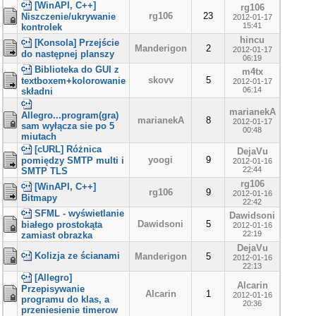
[WinAPI, C++]
rg106
rg106
23
Niszczenie/ukrywanie
2012-01-17
15:41
kontrolek
hincu
[Konsola] Przejście
Manderigon
2
2012-01-17
do następnej planszy
06:19
Biblioteka do GUI z
m4tx
skovv
5
textboxem+kolorowanie
2012-01-17
06:14
składni
marianekA
Allegro...program(gra)
marianekA
8
2012-01-17
sam wyłącza sie po 5
00:48
miutach
[cURL] Różnica
DejaVu
yoogi
9
pomiędzy SMTP multi i
2012-01-16
22:44
SMTP TLS
rg106
[WinAPI, C++]
rg106
9
2012-01-16
Bitmapy
22:42
SFML - wyświetlanie
Dawidsoni
Dawidsoni
5
białego prostokąta
2012-01-16
22:19
zamiast obrazka
DejaVu
Kolizja ze ścianami
Manderigon
5
2012-01-16
22:13
[Allegro]
Alcarin
Przepisywanie
Alcarin
1
2012-01-16
programu do klas, a
20:36
przeniesienie timerow