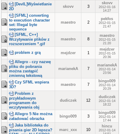
skovv
[DevIL]Wyświetlanie
skovv
3
2012-01-16
2D
14:27
[SFML] converting
pekfos
to execution character
maestro
2
2012-01-15
set: Illegal byte
21:47
sequence
[SFML, C++]
maestro
maestro
8
Wczytywanie plików z
2012-01-15
21:20
rozszerzeniem *.gif
mejdzer
problem z grą
mejdzer
1
2012-01-15
20:36
Allegro - czy nazwę
marianekA
pliku do pobrania
marianekA
7
2012-01-14
można zastąpić
23:56
zmienną tekstową
bingo009
Czy SFML wspiera
maestro
7
2012-01-14
3D?
20:29
Problem z
dudiczek
przykładowym
dudiczek
12
2012-01-14
programem do
18:22
wczytywania obj
bingo009
Allegro 5 Nie można
bingo009
3
2012-01-14
załadować obrazka
17:44
Jaka biblioteka do
hincu
marc_xxx
10
pisania gier 2D lepsza?
2012-01-14
14:51