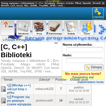
«
[C, C++] Biblioteki
»
Tematy związane z bibliotekami C i C++. Przykłady: Allegro, Irrlicht, FMod, OpenGL, DirectX, Qt,
WinAPI, Curl, boost, SDL, libXML, TinyXML, SFML i inne...
Logowanie
Start
Aktualności
Kursy
Dokumentacja
Artykuły
Forum
Panel użytkownika
»
Forum
»
Programowanie
[C, C++]
Nazwa użytkownika:
Biblioteki
Hasło:
Tematy związane z bibliotekami
C
i
C++
.
Przykłady:
Allegro, Irrlicht, FMod,
Zaloguj
OpenGL, DirectX, Qt, WinAPI, Curl, boost,
SDL, libXML, TinyXML, SFML
i inne...
Nie masz jeszcze konta?
Zarejestruj się!
Temat
Założył
Postów
Ostatni post
Zapomniałem hasła
[WinApi c++]
pekfos
robaczek122
7
odczyt bmp z
2011-12-10 15:08
pliku
Program się
xevuel
piotreczek5
14
po pewnym
2011-12-10 11:24
czasie wysypuje.