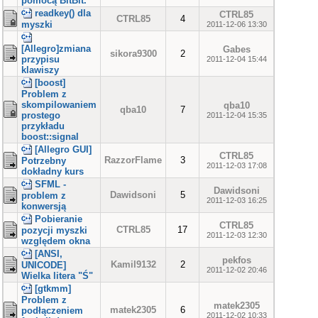
pomocą BitBlt.
readkey() dla
CTRL85
CTRL85
4
myszki
2011-12-06 13:30
[Allegro]zmiana
Gabes
sikora9300
2
przypisu
2011-12-04 15:44
klawiszy
[boost]
Problem z
skompilowaniem
qba10
qba10
7
prostego
2011-12-04 15:35
przykładu
boost::signal
[Allegro GUI]
CTRL85
RazzorFlame
3
Potrzebny
2011-12-03 17:08
dokładny kurs
SFML -
Dawidsoni
Dawidsoni
5
problem z
2011-12-03 16:25
konwersją
Pobieranie
CTRL85
CTRL85
17
pozycji myszki
2011-12-03 12:30
względem okna
[ANSI,
pekfos
Kamil9132
2
UNICODE]
2011-12-02 20:46
Wielka litera "Ś"
[gtkmm]
Problem z
matek2305
matek2305
6
podłączeniem
2011-12-02 10:33