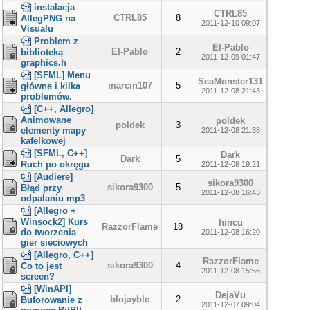
instalacja
CTRL85
CTRL85
8
AllegPNG na
2011-12-10 09:07
Visualu
Problem z
El-Pablo
El-Pablo
2
biblioteką
2011-12-09 01:47
graphics.h
[SFML] Menu
SeaMonster131
marcin107
5
główne i kilka
2011-12-08 21:43
problemów.
[C++, Allegro]
Animowane
poldek
poldek
3
elementy mapy
2011-12-08 21:38
kafelkowej
[SFML, C++]
Dark
Dark
5
Ruch po okręgu
2011-12-08 19:21
[Audiere]
sikora9300
sikora9300
5
Błąd przy
2011-12-08 16:43
odpalaniu mp3
[Allegro +
Winsock2] Kurs
hincu
RazzorFlame
18
do tworzenia
2011-12-08 16:20
gier sieciowych
[Allegro, C++]
RazzorFlame
sikora9300
4
Co to jest
2011-12-08 15:56
screen?
[WinAPI]
DejaVu
blojayble
2
Buforowanie z
2011-12-07 09:04