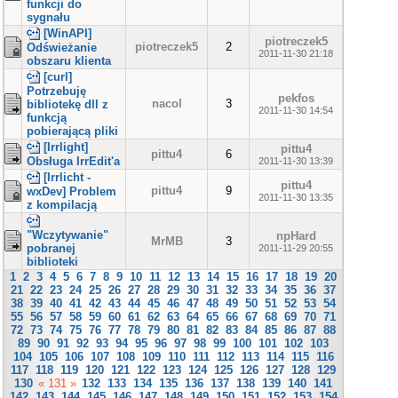
funkcji do
sygnału
[WinAPI]
piotreczek5
piotreczek5
2
Odświeżanie
2011-11-30 21:18
obszaru klienta
[curl]
Potrzebuję
pekfos
nacol
3
bibliotekę dll z
2011-11-30 14:54
funkcją
pobierającą pliki
[Irrlight]
pittu4
pittu4
6
Obsługa IrrEdit'a
2011-11-30 13:39
[Irrlicht -
pittu4
pittu4
9
wxDev] Problem
2011-11-30 13:35
z kompilacją
"Wczytywanie"
npHard
MrMB
3
pobranej
2011-11-29 20:55
biblioteki
1
2
3
4
5
6
7
8
9
10
11
12
13
14
15
16
17
18
19
20
21
22
23
24
25
26
27
28
29
30
31
32
33
34
35
36
37
38
39
40
41
42
43
44
45
46
47
48
49
50
51
52
53
54
55
56
57
58
59
60
61
62
63
64
65
66
67
68
69
70
71
72
73
74
75
76
77
78
79
80
81
82
83
84
85
86
87
88
89
90
91
92
93
94
95
96
97
98
99
100
101
102
103
104
105
106
107
108
109
110
111
112
113
114
115
116
117
118
119
120
121
122
123
124
125
126
127
128
129
130
« 131 »
132
133
134
135
136
137
138
139
140
141
142
143
144
145
146
147
148
149
150
151
152
153
154