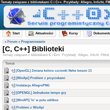
Tematy związane z bibliotekami C i C++. Przykłady: Allegro, Irrlicht, 
Start
Aktualności
Kursy
Dokumenta
»
Forum
»
Programowanie
[C, C++] Biblioteki
Tematy związane z bibliotekami
C
i
C++
. Przykłady:
Allegro, Irrlicht, FM
Temat
[OpenGL] Zmiana koloru czcionki Nehe lesson 13
[WinApi] Problem z przyciskami
Instalacja AllegroPNG
[OPENGL] Jednakowe tempo gry
[WinAPI] '\n' w polu editbox
Problem z WinApi