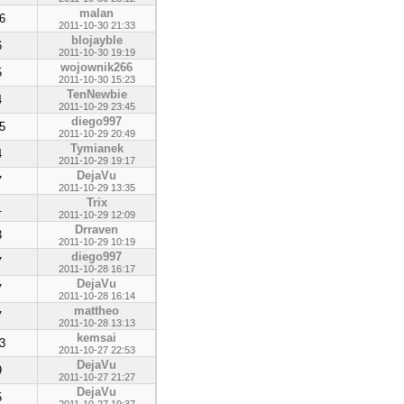
malan
6
2011-10-30 21:33
blojayble
6
2011-10-30 19:19
wojownik266
5
2011-10-30 15:23
TenNewbie
4
2011-10-29 23:45
diego997
5
2011-10-29 20:49
Tymianek
4
2011-10-29 19:17
DejaVu
7
2011-10-29 13:35
Trix
1
2011-10-29 12:09
Drraven
3
2011-10-29 10:19
diego997
7
2011-10-28 16:17
DejaVu
7
2011-10-28 16:14
mattheo
7
2011-10-28 13:13
kemsai
3
2011-10-27 22:53
DejaVu
9
2011-10-27 21:27
DejaVu
5