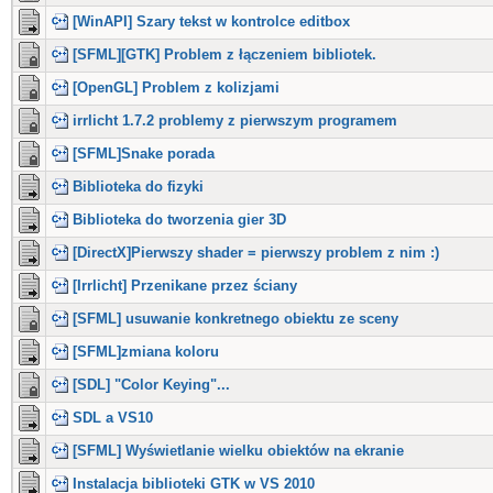
[WinAPI] Szary tekst w kontrolce editbox
[SFML][GTK] Problem z łączeniem bibliotek.
[OpenGL] Problem z kolizjami
irrlicht 1.7.2 problemy z pierwszym programem
[SFML]Snake porada
Biblioteka do fizyki
Biblioteka do tworzenia gier 3D
[DirectX]Pierwszy shader = pierwszy problem z nim :)
[Irrlicht] Przenikane przez ściany
[SFML] usuwanie konkretnego obiektu ze sceny
[SFML]zmiana koloru
[SDL] "Color Keying"...
SDL a VS10
[SFML] Wyświetlanie wielku obiektów na ekranie
Instalacja biblioteki GTK w VS 2010