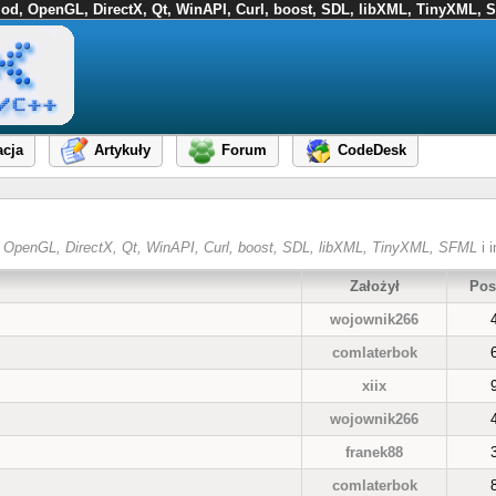
FMod, OpenGL, DirectX, Qt, WinAPI, Curl, boost, SDL, libXML, TinyXML, S
cja
Artykuły
Forum
CodeDesk
od, OpenGL, DirectX, Qt, WinAPI, Curl, boost, SDL, libXML, TinyXML, SFML
i i
Założył
Pos
wojownik266
comlaterbok
xiix
wojownik266
franek88
comlaterbok