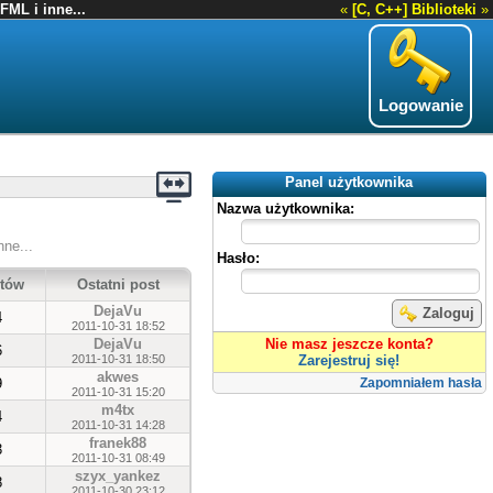
FML i inne...
«
[C, C++] Biblioteki
»
Logowanie
Panel użytkownika
Nazwa użytkownika:
nne...
Hasło:
tów
Ostatni post
DejaVu
Zaloguj
4
2011-10-31 18:52
DejaVu
Nie masz jeszcze konta?
6
2011-10-31 18:50
Zarejestruj się!
akwes
9
Zapomniałem hasła
2011-10-31 15:20
m4tx
4
2011-10-31 14:28
franek88
3
2011-10-31 08:49
szyx_yankez
8
2011-10-30 23:12