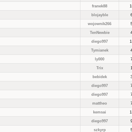
franek88
1
blojayble
wojownik266
TenNewbie
diego997
1
Tymianek
ly000
Trix
bebidek
diego997
diego997
mattheo
kemsai
1
diego997
szkyrp