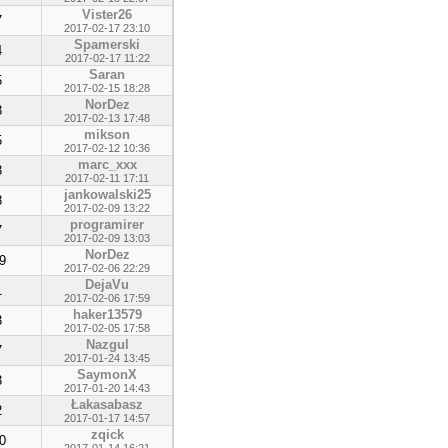
Vister26
7
2017-02-17 23:10
Spamerski
4
2017-02-17 11:22
Saran
5
2017-02-15 18:28
NorDez
3
2017-02-13 17:48
mikson
5
2017-02-12 10:36
marc_xxx
3
2017-02-11 17:11
jankowalski25
8
2017-02-09 13:22
programirer
7
2017-02-09 13:03
NorDez
9
2017-02-06 22:29
DejaVu
1
2017-02-06 17:59
haker13579
3
2017-02-05 17:58
Nazgul
7
2017-01-24 13:45
SaymonX
3
2017-01-20 14:43
Łakasabasz
2
2017-01-17 14:57
zqick
0