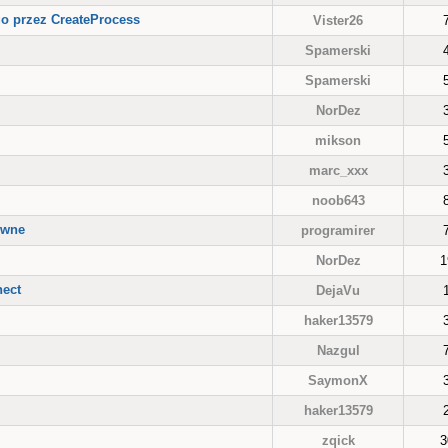
o przez CreateProcess
Vister26
Spamerski
Spamerski
NorDez
mikson
marc_xxx
noob643
ówne
programirer
NorDez
1
nect
DejaVu
haker13579
Nazgul
SaymonX
haker13579
zqick
3