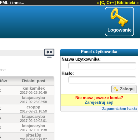
FML i inne...
«
[C, C++] Biblioteki
»
Logowanie
Panel użytkownika
Nazwa użytkownika:
nne...
Hasło:
tów
Ostatni post
kmlkamilek
Zaloguj
2
2017-02-23 20:49
latajacaryba
Nie masz jeszcze konta?
4
2017-02-23 02:58
Zarejestruj się!
croppp
5
Zapomniałem hasła
2017-02-21 18:50
latajacaryba
3
2017-02-19 02:01
latajacaryba
3
2017-02-19 01:38
piter10p
3
2017-02-18 22:07