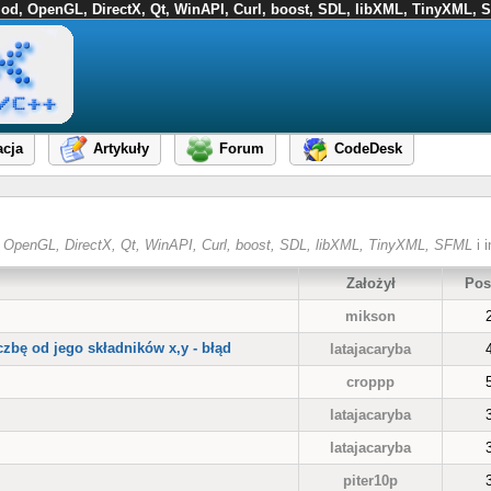
FMod, OpenGL, DirectX, Qt, WinAPI, Curl, boost, SDL, libXML, TinyXML, S
cja
Artykuły
Forum
CodeDesk
od, OpenGL, DirectX, Qt, WinAPI, Curl, boost, SDL, libXML, TinyXML, SFML
i i
Założył
Pos
mikson
czbę od jego składników x,y - błąd
latajacaryba
croppp
latajacaryba
latajacaryba
piter10p