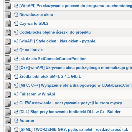
[WinAPI] Przekazywanie poleceń do programu uruchomioneg
Niewidoczne okno
Czy warto SDL2
CodeBlocks błędne ścieżki do projektu
[winAPI] Style okien i klas okien - pytanie.
Qt na linuxie.
jak działa SetConsoleCursorPosition
[C++][winAPI] Ukrywanie okna podrzędnego minimalizuje gł
Źródła bibliotek SMFL 2.4.1 64bit.
[MFC, C++] Wyłączenie okna dialogowego w CDatabase::Con
Fullscren w WinApi
GLFW ustawianie i odczytywanie pozycji kursora myszy
[DLL] Błąd przy ładowaniu biblioteki DLL w C++Builder
Autorun
[SFML] TWORZENIE GRY: pętle, szlielet , rozdzielczość itd.