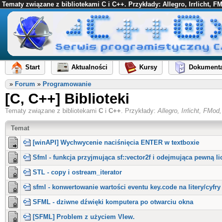
Tematy związane z bibliotekami C i C++. Przykłady: Allegro, Irrlicht, 
Start
Aktualności
Kursy
Dokumenta
»
Forum
»
Programowanie
[C, C++] Biblioteki
Tematy związane z bibliotekami
C
i
C++
. Przykłady:
Allegro, Irrlicht, FM
Temat
[winAPI] Wychwycenie naciśnięcia ENTER w textboxie
Sfml - funkcja przyjmująca sf::vector2f i odejmująca pewną li
STL - copy i ostream_iterator
sfml - konwertowanie wartości eventu key.code na litery/cyfry
SFML - dziwne dźwięki komputera po otwarciu okna
[SFML] Problem z użyciem VIew.