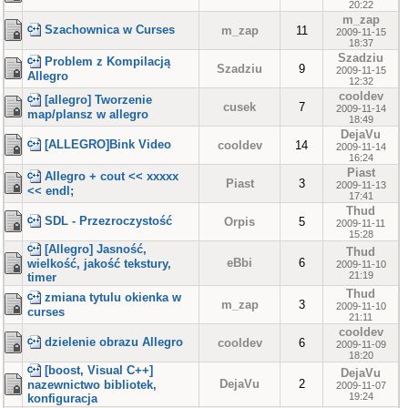
20:22
m_zap
Szachownica w Curses
m_zap
11
2009-11-15
18:37
Szadziu
Problem z Kompilacją
Szadziu
9
2009-11-15
Allegro
12:32
cooldev
[allegro] Tworzenie
cusek
7
2009-11-14
map/plansz w allegro
18:49
DejaVu
[ALLEGRO]Bink Video
cooldev
14
2009-11-14
16:24
Piast
Allegro + cout << xxxxx
Piast
3
2009-11-13
<< endl;
17:41
Thud
SDL - Przezroczystość
Orpis
5
2009-11-11
15:28
[Allegro] Jasność,
Thud
eBbi
6
wielkość, jakość tekstury,
2009-11-10
21:19
timer
Thud
zmiana tytulu okienka w
m_zap
3
2009-11-10
curses
21:11
cooldev
dzielenie obrazu Allegro
cooldev
6
2009-11-09
18:20
[boost, Visual C++]
DejaVu
DejaVu
2
nazewnictwo bibliotek,
2009-11-07
19:24
konfiguracja