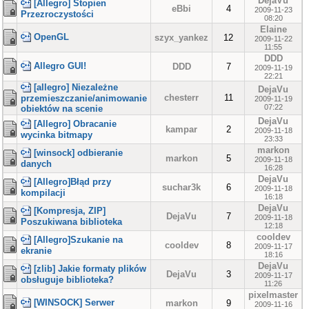
DejaVu
[Allegro] Stopien
eBbi
4
2009-11-23
Przezroczystości
08:20
Elaine
OpenGL
szyx_yankez
12
2009-11-22
11:55
DDD
Allegro GUI!
DDD
7
2009-11-19
22:21
[allegro] Niezależne
DejaVu
chesterr
11
przemieszczanie/animowanie
2009-11-19
07:22
obiektów na scenie
DejaVu
[Allegro] Obracanie
kampar
2
2009-11-18
wycinka bitmapy
23:33
markon
[winsock] odbieranie
markon
5
2009-11-18
danych
16:28
DejaVu
[Allegro]Błąd przy
suchar3k
6
2009-11-18
kompilacji
16:18
DejaVu
[Kompresja, ZIP]
DejaVu
7
2009-11-18
Poszukiwana biblioteka
12:18
cooldev
[Allegro]Szukanie na
cooldev
8
2009-11-17
ekranie
18:16
DejaVu
[zlib] Jakie formaty plików
DejaVu
3
2009-11-17
obsługuje biblioteka?
11:26
pixelmaster
[WINSOCK] Serwer
markon
9
2009-11-16