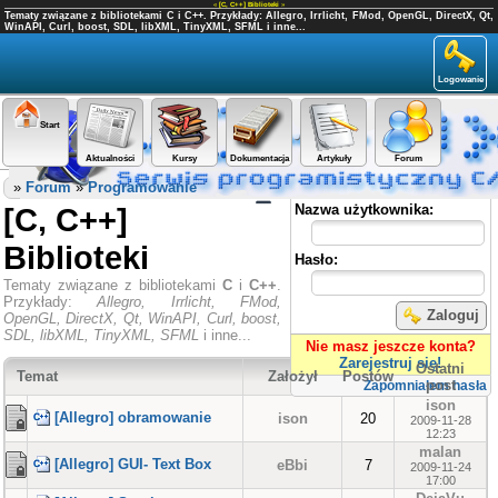
«
[C, C++] Biblioteki
»
Tematy związane z bibliotekami C i C++. Przykłady: Allegro, Irrlicht, FMod, OpenGL, DirectX, Qt,
WinAPI, Curl, boost, SDL, libXML, TinyXML, SFML i inne...
Logowanie
Start
Aktualności
Kursy
Dokumentacja
Artykuły
Forum
Panel użytkownika
»
Forum
»
Programowanie
[C, C++]
Nazwa użytkownika:
Biblioteki
Hasło:
Tematy związane z bibliotekami
C
i
C++
.
Przykłady:
Allegro, Irrlicht, FMod,
Zaloguj
OpenGL, DirectX, Qt, WinAPI, Curl, boost,
SDL, libXML, TinyXML, SFML
i inne...
Nie masz jeszcze konta?
Zarejestruj się!
Ostatni
Temat
Założył
Postów
post
Zapomniałem hasła
ison
[Allegro] obramowanie
ison
20
2009-11-28
12:23
malan
[Allegro] GUI- Text Box
eBbi
7
2009-11-24
17:00