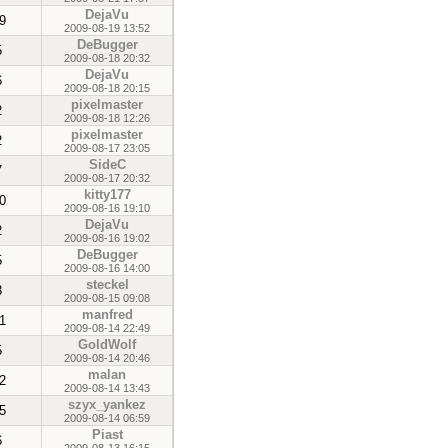
DejaVu
9
2009-08-19 13:52
DeBugger
5
2009-08-18 20:32
DejaVu
6
2009-08-18 20:15
pixelmaster
2
2009-08-18 12:26
pixelmaster
2
2009-08-17 23:05
SideC
7
2009-08-17 20:32
kitty177
0
2009-08-16 19:10
DejaVu
2
2009-08-16 19:02
DeBugger
5
2009-08-16 14:00
steckel
3
2009-08-15 09:08
manfred
1
2009-08-14 22:49
GoldWolf
5
2009-08-14 20:46
malan
2
2009-08-14 13:43
szyx_yankez
5
2009-08-14 06:59
Piast
6