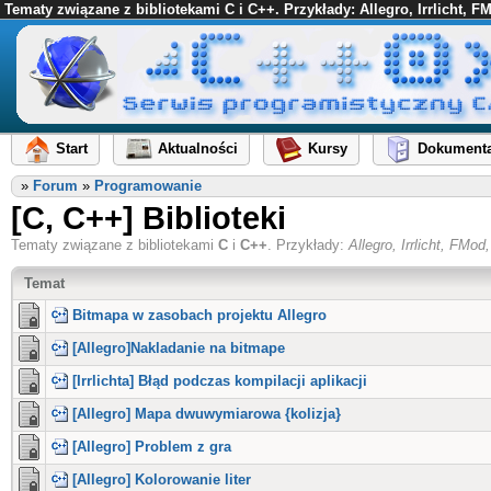
Tematy związane z bibliotekami C i C++. Przykłady: Allegro, Irrlicht, 
Start
Aktualności
Kursy
Dokumenta
»
Forum
»
Programowanie
[C, C++] Biblioteki
Tematy związane z bibliotekami
C
i
C++
. Przykłady:
Allegro, Irrlicht, FM
Temat
Bitmapa w zasobach projektu Allegro
[Allegro]Nakladanie na bitmape
[Irrlichta] Błąd podczas kompilacji aplikacji
[Allegro] Mapa dwuwymiarowa {kolizja}
[Allegro] Problem z gra
[Allegro] Kolorowanie liter