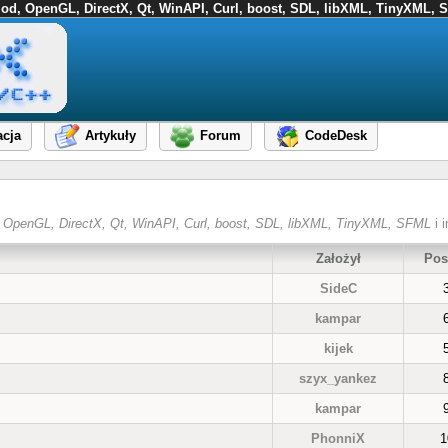
FMod, OpenGL, DirectX, Qt, WinAPI, Curl, boost, SDL, libXML, TinyXML, S
cja
Artykuły
Forum
CodeDesk
od, OpenGL, DirectX, Qt, WinAPI, Curl, boost, SDL, libXML, TinyXML, SFML
i i
Założył
Pos
SideC
kampar
kijek
szyx_yankez
kampar
PhonniX
1