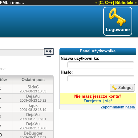
FML i inne...
«
[C, C++] Biblioteki
»
Logowanie
Panel użytkownika
Nazwa użytkownika:
nne...
Hasło:
tów
Ostatni post
SideC
Zaloguj
3
2009-08-23 13:33
DejaVu
Nie masz jeszcze konta?
6
2009-08-23 13:22
Zarejestruj się!
kijek
5
Zapomniałem hasła
2009-08-22 13:19
DejaVu
8
2009-08-21 18:01
DejaVu
9
2009-08-21 18:00
DeBugger
0
2009-08-21 17:57