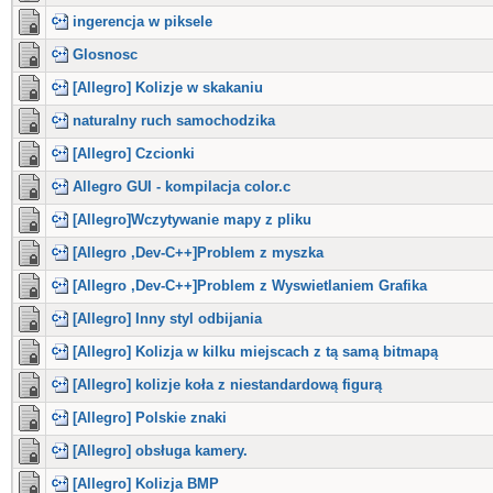
ingerencja w piksele
Glosnosc
[Allegro] Kolizje w skakaniu
naturalny ruch samochodzika
[Allegro] Czcionki
Allegro GUI - kompilacja color.c
[Allegro]Wczytywanie mapy z pliku
[Allegro ,Dev-C++]Problem z myszka
[Allegro ,Dev-C++]Problem z Wyswietlaniem Grafika
[Allegro] Inny styl odbijania
[Allegro] Kolizja w kilku miejscach z tą samą bitmapą
[Allegro] kolizje koła z niestandardową figurą
[Allegro] Polskie znaki
[Allegro] obsługa kamery.
[Allegro] Kolizja BMP