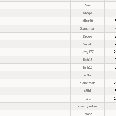
Piast
1
Diego
kiler69
Sandman
Diego
SideC
kitty177
2
fish13
fish13
eBbi
Sandman
2
eBbi
malan
1
szyx_yankez
1
Piast