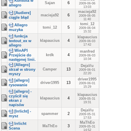
Konsola w
Sajan
6
2009-06-06
allegro
13:03
macieja92
[Audiere]
macieja92
6
2009-06-05
ciągle błąd
11:40
tomi_12
Allegro
tomi_12
5
2009-06-04
muzyka
15:32
funkcja
klapaucius
klapaucius
4
textout_ex w
2009-06-03
17:42
allegro
WinAPI
manfred
krdk
4
Przejście do
2009-06-03
10:34
następnej linii.
[Allegro]
DejaVu
Camper
13
strzał w strony
2009-06-01
22:20
myszy
driver1995
[allegro]
driver1995
13
2009-06-01
rysowanie
15:29
[allegro] -
klapaucius
czyścił się
klapaucius
4
2009-05-31
ekran z
19:31
napisów
DejaVu
[Irrlicht] -
spammer
2
2009-05-31
mysz
17:53
MaThEo
Irrlicht
MaThEo
3
2009-05-31
Scena
14:52