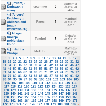
[Irrlicht] -
spammer
spammer
3
Dodawanie
2009-05-31
11:41
sceny.
[Allegro]
Problemy z
manfred
Rares
7
obliczeniami
2009-05-29
20:47
(mapa
kafelkowa 2D)
Allegro
DejaVu
funkcja
Tombol
6
2009-05-29
pobierająca
20:18
kolor
MaThEo
irrlicht a
MaThEo
8
2009-05-29
WinApi
00:59
1
2
3
4
5
6
7
8
9
10
11
12
13
14
15
16
17
18
19
20
21
22
23
24
25
26
27
28
29
30
31
32
33
34
35
36
37
38
39
40
41
42
43
44
45
46
47
48
49
50
51
52
53
54
55
56
57
58
59
60
61
62
63
64
65
66
67
68
69
70
71
72
73
74
75
76
77
78
79
80
81
82
83
84
85
86
87
88
89
90
91
92
93
94
95
96
97
98
99
100
101
102
103
104
105
106
107
108
109
110
111
112
113
114
115
116
117
118
119
120
121
122
123
124
125
126
127
128
129
130
131
132
133
134
135
136
137
138
139
140
141
142
143
144
145
146
147
148
149
150
151
152
153
154
155
156
157
158
159
160
161
162
163
164
165
166
167
168
169
170
171
172
173
174
175
176
177
178
179
180
181
182
«