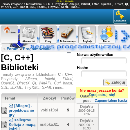
«
[C, C++] Biblioteki
»
Tematy związane z bibliotekami C i C++. Przykłady: Allegro, Irrlicht, FMod, OpenGL, DirectX, Qt,
WinAPI, Curl, boost, SDL, libXML, TinyXML, SFML i inne...
Logowanie
Start
Aktualności
Kursy
Dokumentacja
Artykuły
Forum
Panel użytkownika
»
Forum
»
Programowanie
[C, C++]
Nazwa użytkownika:
Biblioteki
Hasło:
Tematy związane z bibliotekami
C
i
C++
.
Przykłady:
Allegro, Irrlicht, FMod,
Zaloguj
OpenGL, DirectX, Qt, WinAPI, Curl, boost,
SDL, libXML, TinyXML, SFML
i inne...
Nie masz jeszcze konta?
Zarejestruj się!
Ostatni
Temat
Założył
Postów
post
Zapomniałem hasła
[Allegro] -
DejaVu
vobis19pl
9
projektowanie
2009-06-15
00:37
gry
<allegro>
DejaVu
malpka321
4
Kolizja z mapą
2009-06-14
18:33
kolziji.