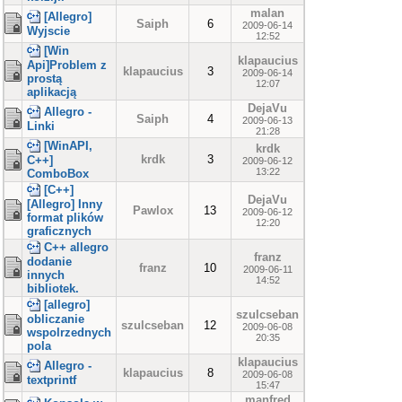
malan
[Allegro]
Saiph
6
2009-06-14
Wyjscie
12:52
[Win
klapaucius
Api]Problem z
klapaucius
3
2009-06-14
prostą
12:07
aplikacją
DejaVu
Allegro -
Saiph
4
2009-06-13
Linki
21:28
[WinAPI,
krdk
krdk
3
C++]
2009-06-12
13:22
ComboBox
[C++]
DejaVu
[Allegro] Inny
Pawlox
13
2009-06-12
format plików
12:20
graficznych
C++ allegro
franz
dodanie
franz
10
2009-06-11
innych
14:52
bibliotek.
[allegro]
szulcseban
obliczanie
szulcseban
12
2009-06-08
wspolrzednych
20:35
pola
klapaucius
Allegro -
klapaucius
8
2009-06-08
textprintf
15:47
manfred