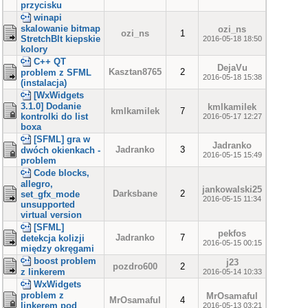
przycisku
winapi
skalowanie bitmap
ozi_ns
ozi_ns
1
StretchBlt kiepskie
2016-05-18 18:50
kolory
C++ QT
DejaVu
Kasztan8765
2
problem z SFML
2016-05-18 15:38
(instalacja)
[WxWidgets
3.1.0] Dodanie
kmlkamilek
kmlkamilek
7
kontrolki do list
2016-05-17 12:27
boxa
[SFML] gra w
Jadranko
Jadranko
3
dwóch okienkach -
2016-05-15 15:49
problem
Code blocks,
allegro,
jankowalski25
Darksbane
2
set_gfx_mode
2016-05-15 11:34
unsupported
virtual version
[SFML]
pekfos
Jadranko
7
detekcja kolizji
2016-05-15 00:15
między okręgami
boost problem
j23
pozdro600
2
z linkerem
2016-05-14 10:33
WxWidgets
problem z
MrOsamaful
MrOsamaful
4
linkerem pod
2016-05-13 03:21