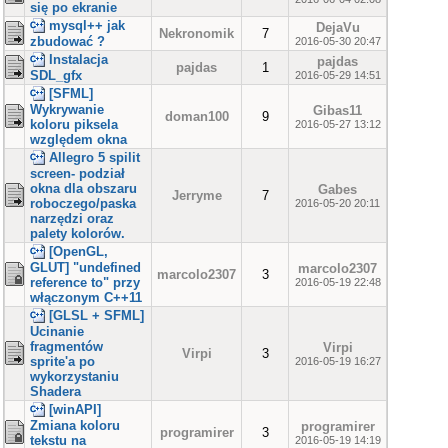
się po ekranie
mysql++ jak
DejaVu
Nekronomik
7
zbudować ?
2016-05-30 20:47
Instalacja
pajdas
pajdas
1
SDL_gfx
2016-05-29 14:51
[SFML]
Wykrywanie
Gibas11
doman100
9
koloru piksela
2016-05-27 13:12
względem okna
Allegro 5 spilit
screen- podział
okna dla obszaru
Gabes
Jerryme
7
roboczego/paska
2016-05-20 20:11
narzędzi oraz
palety kolorów.
[OpenGL,
GLUT] "undefined
marcolo2307
marcolo2307
3
reference to" przy
2016-05-19 22:48
włączonym C++11
[GLSL + SFML]
Ucinanie
fragmentów
Virpi
Virpi
3
sprite'a po
2016-05-19 16:27
wykorzystaniu
Shadera
[winAPI]
Zmiana koloru
programirer
programirer
3
tekstu na
2016-05-19 14:19