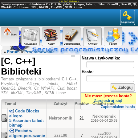
«
[C, C++] Biblioteki
»
Tematy związane z bibliotekami C i C++. Przykłady: Allegro, Irrlicht, FMod, OpenGL, DirectX, Qt,
WinAPI, Curl, boost, SDL, libXML, TinyXML, SFML i inne...
Logowanie
Start
Aktualności
Kursy
Dokumentacja
Artykuły
Forum
Panel użytkownika
»
Forum
»
Programowanie
[C, C++]
Nazwa użytkownika:
Biblioteki
Hasło:
Tematy związane z bibliotekami
C
i
C++
.
Przykłady:
Allegro, Irrlicht, FMod,
Zaloguj
OpenGL, DirectX, Qt, WinAPI, Curl, boost,
SDL, libXML, TinyXML, SFML
i inne...
Nie masz jeszcze konta?
Zarejestruj się!
Temat
Założył
Postów
Ostatni post
Zapomniałem hasła
Code Blocks
allegro
Nekronomik
Nekronomik
21
5,Assertion failed:
2016-06-04 20:39
bitmap
Postać w
zzz100
zzz100
7
allgero,poruszanie
2016-06-04 02:08