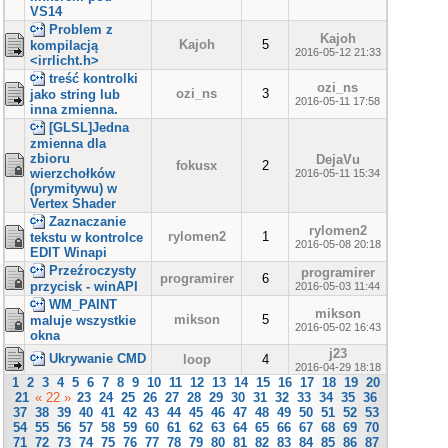
VS14
Problem z
Kajoh
Kajoh
5
kompilacją
2016-05-12 21:33
<irrlicht.h>
treść kontrolki
ozi_ns
ozi_ns
3
jako string lub
2016-05-11 17:58
inna zmienna.
[GLSL]Jedna
zmienna dla
zbioru
DejaVu
fokusx
2
wierzchołków
2016-05-11 15:34
(prymitywu) w
Vertex Shader
Zaznaczanie
rylomen2
rylomen2
1
tekstu w kontrolce
2016-05-08 20:18
EDIT Winapi
Przeźroczysty
programirer
programirer
6
przycisk - winAPI
2016-05-03 11:44
WM_PAINT
mikson
mikson
5
maluje wszystkie
2016-05-02 16:43
okna
j23
Ukrywanie CMD
loop
4
2016-04-29 18:18
1
2
3
4
5
6
7
8
9
10
11
12
13
14
15
16
17
18
19
20
21
« 22 »
23
24
25
26
27
28
29
30
31
32
33
34
35
36
37
38
39
40
41
42
43
44
45
46
47
48
49
50
51
52
53
54
55
56
57
58
59
60
61
62
63
64
65
66
67
68
69
70
71
72
73
74
75
76
77
78
79
80
81
82
83
84
85
86
87