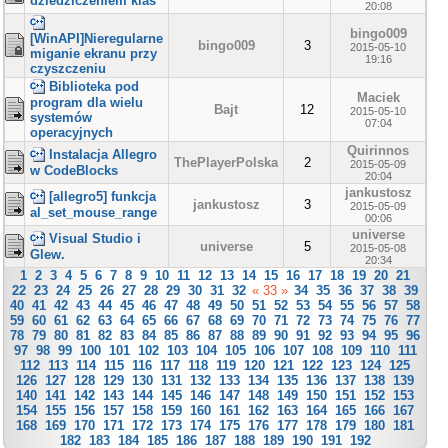
dziedziczeniem klas
20:08
bingo009
[WinAPI]Nieregularne
bingo009
3
2015-05-10
miganie ekranu przy
19:16
czyszczeniu
Biblioteka pod
Maciek
program dla wielu
Bajt
12
2015-05-10
systemów
07:04
operacyjnych
Quirinnos
Instalacja Allegro
ThePlayerPolska
2
2015-05-09
w CodeBlocks
20:04
jankustosz
[allegro5] funkcja
jankustosz
3
2015-05-09
al_set_mouse_range
00:06
universe
Visual Studio i
universe
5
2015-05-08
Glew.
20:34
1
2
3
4
5
6
7
8
9
10
11
12
13
14
15
16
17
18
19
20
21
22
23
24
25
26
27
28
29
30
31
32
« 33 »
34
35
36
37
38
39
40
41
42
43
44
45
46
47
48
49
50
51
52
53
54
55
56
57
58
59
60
61
62
63
64
65
66
67
68
69
70
71
72
73
74
75
76
77
78
79
80
81
82
83
84
85
86
87
88
89
90
91
92
93
94
95
96
97
98
99
100
101
102
103
104
105
106
107
108
109
110
111
112
113
114
115
116
117
118
119
120
121
122
123
124
125
126
127
128
129
130
131
132
133
134
135
136
137
138
139
140
141
142
143
144
145
146
147
148
149
150
151
152
153
154
155
156
157
158
159
160
161
162
163
164
165
166
167
168
169
170
171
172
173
174
175
176
177
178
179
180
181
182
183
184
185
186
187
188
189
190
191
192