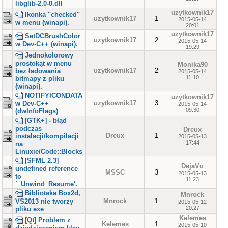
libglib-2.0-0.dll
uzytkownik17
Ikonka "checked"
uzytkownik17
1
2015-05-14
w menu (winapi).
20:01
uzytkownik17
SetDCBrushColor
uzytkownik17
2
2015-05-14
w Dev-C++ (winapi).
19:29
Jednokolorowy
prostokąt w menu
Monika90
uzytkownik17
2
bez ładowania
2015-05-14
11:10
bitmapy z pliku
(winapi).
NOTIFYICONDATA
uzytkownik17
uzytkownik17
3
w Dev-C++
2015-05-14
09:30
(dwInfoFlags)
[GTK+] - błąd
podczas
Dreux
Dreux
1
instalacji/kompilacji
2015-05-13
17:44
na
Linuxie/Code::Blocks
[SFML 2.3]
DejaVu
undefined reference
MSSC
3
2015-05-13
to
11:23
`_Unwind_Resume'.
Biblioteka Box2d,
Mnrock
Mnrock
1
VS2013 nie tworzy
2015-05-12
20:27
pliku exe
Kelemes
[Qt] Problem z
Kelemes
1
2015-05-10