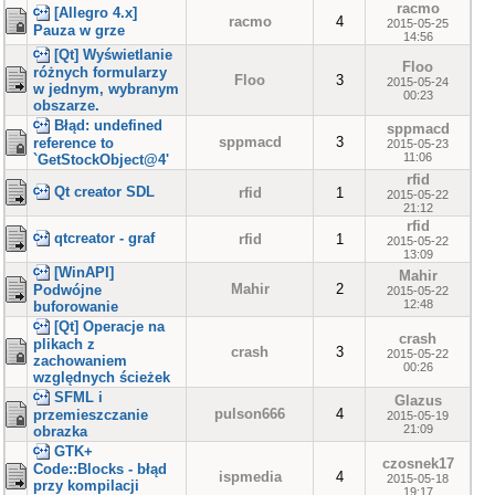
racmo
[Allegro 4.x]
racmo
4
2015-05-25
Pauza w grze
14:56
[Qt] Wyświetlanie
Floo
różnych formularzy
Floo
3
2015-05-24
w jednym, wybranym
00:23
obszarze.
Błąd: undefined
sppmacd
sppmacd
3
reference to
2015-05-23
11:06
`GetStockObject@4'
rfid
Qt creator SDL
rfid
1
2015-05-22
21:12
rfid
qtcreator - graf
rfid
1
2015-05-22
13:09
[WinAPI]
Mahir
Mahir
2
Podwójne
2015-05-22
12:48
buforowanie
[Qt] Operacje na
crash
plikach z
crash
3
2015-05-22
zachowaniem
00:26
względnych ścieżek
SFML i
Glazus
pulson666
4
przemieszczanie
2015-05-19
21:09
obrazka
GTK+
czosnek17
Code::Blocks - błąd
ispmedia
4
2015-05-18
przy kompilacji
19:17