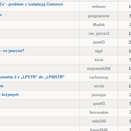
Ex' - problem z instalacją Common
mikson
1
P
programirer
Madek
m
rav_jarosz2
1
qest43
2
- co jeszcze?
wjpl
1
kizia
wojownik266
1
argumentu 2 z „LPSTR” do „LPWSTR”
carlosmay
na
virnik
1
ść krzywych
jasiolpn
qest43
Vercevales
rafal100
Ilargi2646