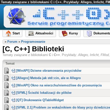
Tematy związane z bibliotekami C i C++. Przykłady: Allegro, Irrlicht, 
Start
Aktualności
Kursy
Dokumenta
»
Forum
»
Programowanie
[C, C++] Biblioteki
Tematy związane z bibliotekami
C
i
C++
. Przykłady:
Allegro, Irrlicht, FM
Temat
[WinAPI] Dziwne obramowania przycisków
[Allegro] Metoda jak std::cin, ale w Allegro
[WinAPI] Okno na wierzchu/niemożliwe do przesunięcia
[SFML] Ścieżki lokalizacji do plików
[QT] Drukowanie QTableWidget
[SFML 2.1] Problem ze wskaźnikiem do klasy przy dziedzicz