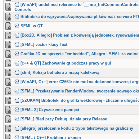
[WinAPI] undefined reference to `__imp_InitCommonControls
Controls
Biblioteka do wgrywania/zapisywania plików na/z serwera FT
SFML w QT
[Box2D, Allegro] Problem z konwersją jednostek, rysowanie
[SFML] vector klasy Text
Grafika 2D na sprzęcie "embedded", Allegro i SFML za wolne 
[c++ & QT] Zachowanie qt podczas pracy w gui
[sfml] Kolizja bohatera z mapą kafelkową
[WinAPI, C++] error C2664: nie można dokonać konwersji 
[SFML] Przekazywanie RenderWindow, tworzenie nowego ok
[SZUKAM] Biblioteki do grafiki wektorowej - zliczanie długo
[SFML 2] Czyszczenie pamięci
[SFML] Błąd przy Debug, działa przy Release
[allegro] przelozenie kodu z trybu tekstowego na graficzny
[SFML / C++] Problem z oknem