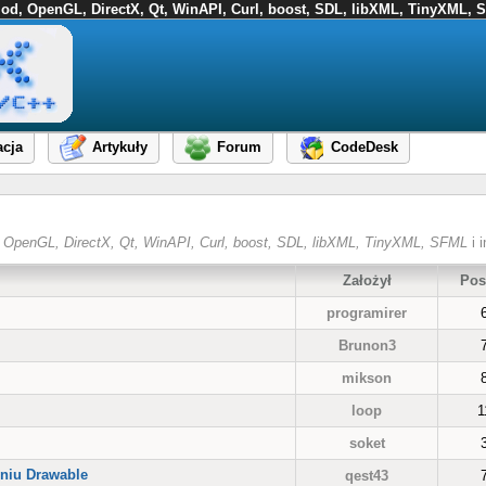
FMod, OpenGL, DirectX, Qt, WinAPI, Curl, boost, SDL, libXML, TinyXML, S
cja
Artykuły
Forum
CodeDesk
od, OpenGL, DirectX, Qt, WinAPI, Curl, boost, SDL, libXML, TinyXML, SFML
i i
Założył
Pos
programirer
Brunon3
mikson
loop
1
soket
eniu Drawable
qest43