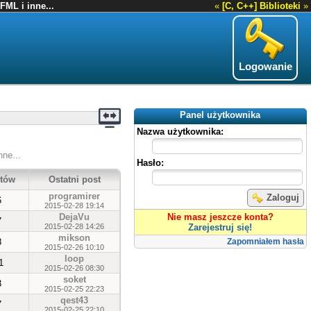
FML i inne...
«
[C, C++] Biblioteki
»
Logowanie
Panel użytkownika
Nazwa użytkownika:
nne...
Hasło:
tów
Ostatni post
programirer
Zaloguj
6
2015-02-28 19:14
DejaVu
Nie masz jeszcze konta?
7
2015-02-28 14:26
Zarejestruj się!
mikson
8
Zapomniałem hasła
2015-02-26 10:10
loop
1
2015-02-26 08:30
soket
3
2015-02-25 22:23
qest43
7
2015-02-25 22:10