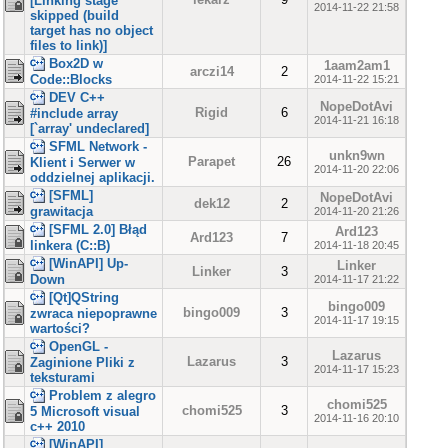
[Linking stage
2014-11-22 21:58
skipped (build
target has no object
files to link)]
Box2D w
1aam2am1
arczi14
2
Code::Blocks
2014-11-22 15:21
DEV C++
NopeDotAvi
Rigid
6
#include array
2014-11-21 16:18
[`array' undeclared]
SFML Network -
unkn9wn
Parapet
26
Klient i Serwer w
2014-11-20 22:06
oddzielnej aplikacji.
[SFML]
NopeDotAvi
dek12
2
grawitacja
2014-11-20 21:26
[SFML 2.0] Błąd
Ard123
Ard123
7
linkera (C::B)
2014-11-18 20:45
[WinAPI] Up-
Linker
Linker
3
Down
2014-11-17 21:22
[Qt]QString
bingo009
bingo009
3
zwraca niepoprawne
2014-11-17 19:15
wartości?
OpenGL -
Lazarus
Lazarus
3
Zaginione Pliki z
2014-11-17 15:23
teksturami
Problem z alegro
chomi525
chomi525
3
5 Microsoft visual
2014-11-16 20:10
c++ 2010
[WinAPI]