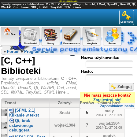
«
[C, C++] Biblioteki
»
Tematy związane z bibliotekami C i C++. Przykłady: Allegro, Irrlicht, FMod, OpenGL, DirectX, Qt,
WinAPI, Curl, boost, SDL, libXML, TinyXML, SFML i inne...
Logowanie
Start
Aktualności
Kursy
Dokumentacja
Artykuły
Forum
Panel użytkownika
»
Forum
»
Programowanie
[C, C++]
Nazwa użytkownika:
Biblioteki
Hasło:
Tematy związane z bibliotekami
C
i
C++
.
Przykłady:
Allegro, Irrlicht, FMod,
Zaloguj
OpenGL, DirectX, Qt, WinAPI, Curl, boost,
SDL, libXML, TinyXML, SFML
i inne...
Nie masz jeszcze konta?
Zarejestruj się!
Temat
Założył
Postów
Ostatni post
Zapomniałem hasła
[SFML 2.1]
maly
Snaki
5
Klikanie w tekst
2014-11-27 19:09
Qt, brak
wojtek1904
wojtek1904
7
ustawionego
2014-11-27 01:09
debuggera
oputyk