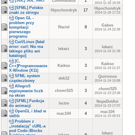
[SDL] SDL_Rect
Commandos
2
2014-11-26 19:29
[SFML] Polskie
Hipochondryk
Hipochondryk
17
znaki ze stringu
2014-11-26 17:23
Open GL -
problem przy
Gabes
Raziel
8
kompilacji
2014-11-24 22:39
pierwszego
programu
Curl/Linux [fatal
error: curl: Nie ma
lekarz
lekarz
3
takiego pliku ani
2014-11-24 21:38
katalogu]
[C,
Kaikso
Kaikso
3
C++]Programowanie
2014-11-24 21:37
X-Window (X11)
SFML system
Quirinnos
dek12
2
cząsteczkowy
2014-11-24 10:08
Allegro5
chomi525
chomi525
3
wypisywanie liczb
2014-11-23 23:39
na ekran
[SFML] Funkcja
NopeDotAvi
lectre
4
do animacji
2014-11-23 17:07
OpenGL i bład w
mac104
mac104
4
stdlib
2014-11-23 00:53
Problem z
„instalacją” cURL-a
pod Code::Blocks
lekarz
lekarz
9