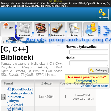
«
[C, C++] Biblioteki
»
Tematy związane z bibliotekami C i C++. Przykłady: Allegro, Irrlicht, FMod, OpenGL, DirectX, Qt,
WinAPI, Curl, boost, SDL, libXML, TinyXML, SFML i inne...
Logowanie
Start
Aktualności
Kursy
Dokumentacja
Artykuły
Forum
Panel użytkownika
»
Forum
»
Programowanie
[C, C++]
Nazwa użytkownika:
Biblioteki
Hasło:
Tematy związane z bibliotekami
C
i
C++
.
Przykłady:
Allegro, Irrlicht, FMod,
Zaloguj
OpenGL, DirectX, Qt, WinAPI, Curl, boost,
SDL, libXML, TinyXML, SFML
i inne...
Nie masz jeszcze konta?
Zarejestruj się!
Temat
Założył
Postów
Ostatni post
Zapomniałem hasła
[CodeBlocks]
Instalacja dwóch
Leon2004_
Leon2004_
1
bibliotek w
2019-02-07 18:34
jednym
projekcie?
[SFML]