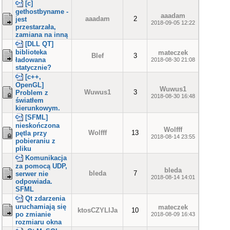
[c]
gethostbyname -
aaadam
aaadam
2
jest
2018-09-05 12:22
przestarzała,
zamiana na inną
[DLL QT]
biblioteka
mateczek
Blef
3
ładowana
2018-08-30 21:08
statycznie?
[c++,
OpenGL]
Wuwus1
Wuwus1
3
Problem z
2018-08-30 16:48
światłem
kierunkowym.
[SFML]
nieskończona
Wolfff
Wolfff
13
pętla przy
2018-08-14 23:55
pobieraniu z
pliku
Komunikacja
za pomocą UDP,
bleda
bleda
7
serwer nie
2018-08-14 14:01
odpowiada.
SFML
Qt zdarzenia
uruchamiają się
mateczek
ktosCZYLIJa
10
po zmianie
2018-08-09 16:43
rozmiaru okna