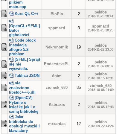
plikiem
main.cpp
pekfos
Kurs Qt, C++
BioPio
2
2018-11-26 20:41
[OpenGL+SFML]
sppmacd
sppmacd
3
Bufor
2018-11-25 10:23
głębokości
Code block
instalacja
pekfos
Nekronomik
19
allegro 5.2
2018-11-22 23:36
problem
[SFML] Sprajt
pekfos
EnderstevePL
2
się nie
2018-11-02 00:37
wyświetla.
pekfos
Tablica JSON
Anim
2
2018-10-15 18:31
nie
ziomek_680
ziomek_680
85
znaleziono
2018-10-06 21:09
libstdc++-6.dll
[OpenCV]
Pytanie o
pekfos
Ksbraxis
2
książkę jak i o
2018-10-05 12:43
samą bibliotekę
Jaka
biblioteka do
pekfos
mrxardas
12
obsługi myszki i
2018-09-22 14:24
klawiatury