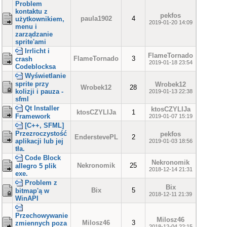
Problem
kontaktu z
pekfos
paula1902
4
użytkownikiem,
2019-01-20 14:09
menu i
zarządzanie
sprite'ami
Irrlicht i
FlameTornado
FlameTornado
3
crash
2019-01-18 23:54
Codeblocksa
Wyświetlanie
sprite przy
Wrobek12
Wrobek12
28
kolizji i pauza -
2019-01-13 22:38
sfml
Qt Installer
ktosCZYLIJa
ktosCZYLIJa
1
Framework
2019-01-07 15:19
[C++, SFML]
Przezroczystość
pekfos
EnderstevePL
2
aplikacji lub jej
2019-01-03 18:56
tła.
Code Block
Nekronomik
Nekronomik
25
allegro 5 plik
2018-12-14 21:31
exe.
Problem z
Bix
Bix
5
bitmap'ą w
2018-12-11 21:39
WinAPI
Przechowywanie
Milosz46
Milosz46
3
zmiennych poza
2018-12-04 22:15