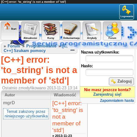
[C++] error: 'to_string' is not a member of 'std'|
Logowanie
Start
Aktualności
Kursy
Dokumentacja
Artykuły
Forum
Panel użytkownika
»
Forum
»
Programowanie
»
[C,
C++] Szukam pomocy
Nazwa użytkownika:
[C++] error:
Hasło:
'to_string' is not a
member of 'std'|
Zaloguj
Ostatnio zmodyfikowano 2013-11-23 13:14
Nie masz jeszcze konta?
Zarejestruj się!
Autor
Wiadomość
Zapomniałem hasła
[C++] error:
mgrD
'to_string' is
Temat założony przez
not a
niniejszego użytkownika
member of
'std'|
» 2013-11-23