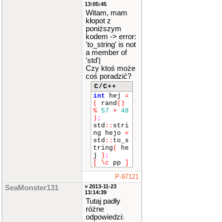
13:05:45
Witam, mam
kłopot z
poniższym
kodem -> error:
'to_string' is not
a member of
'std'|
Czy ktoś może
coś poradzić?
C/C++
int
hej
=
(
rand
()
%
57
+
48
)
;
std
::
stri
ng hejo
=
std
::
to_s
tring
(
he
j
)
;
[
\c
pp
]
P-97121
» 2013-11-23
SeaMonster131
13:14:39
Tutaj padły
różne
odpowiedzi: