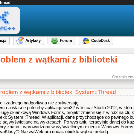
Thread
cja
Artykuły
Forum
CodeDesk
roblem z wątkami z biblioteki
Ostatnio zm
Problem z wątkami z biblioteki System::Thread
ze i żadnego nadgorliwca nie zbulwersuję.
 na własne potrzeby aplikację win32 w Visual Studio 2012, w której 
gę okienkową Windows Forms, projekt zmienił się z win32 na clr, któ
teki: System::Thread. W aplikacji, dane przychodzące do pewnego buf
ie są wyświetlane na wykresach. Po wysłaniu iteracyjnie danej do ka
z góry znana - wprowadzona w wyświetlonym okienku Windows Forms.
azwaKlasy^>NazwaWektora dodać obiektu wątku metodą