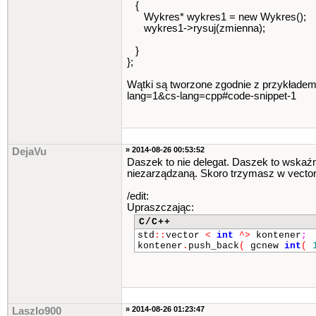
{
Wykres* wykres1 = new Wykres();
wykres1->rysuj(zmienna);
}
};
Wątki są tworzone zgodnie z przykładem
lang=1&cs-lang=cpp#code-snippet-1
» 2014-08-26 00:53:52
DejaVu
Daszek to nie delegat. Daszek to wska
niezarządzaną. Skoro trzymasz w vector
/edit:
Upraszczając:
C/C++
std
::
vector
<
int
^>
kontener
;
kontener
.
push_back
(
gcnew
int
(
» 2014-08-26 01:23:47
Laszlo900