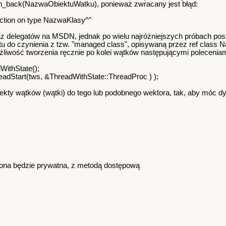
back(NazwaObiektuWatku), ponieważ zwracany jest błąd:
rection on type NazwaKlasy^"
z delegatów na MSDN, jednak po wielu najróżniejszych próbach pos
 do czynienia z tzw. "managed class", opisywaną przez ref class 
liwość tworzenia ręcznie po kolei wątków następującymi polecenia
WithState();
adStart(tws, &ThreadWithState::ThreadProc ) );
biekty wątków (wątki) do tego lub podobnego wektora, tak, aby móc
 ona będzie prywatna, z metodą dostępową