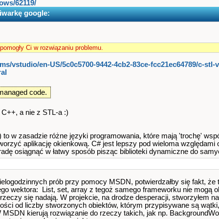
ows/62119/
iwarkę google:
 pomogły Ci w rozwiązaniu problemu.
ums/vstudio/en-US​/5c0c5700-9442-4cb2-83ce-fcc21e​c64789​/c-stl-
al
t managed code.
C++, a nie z STL-a :)
to w zasadzie różne języki programowania, które mają 'trochę' wsp
worzyć aplikację okienkową. C# jest lepszy pod wieloma względami 
 radę osiągnąć w łatwy sposób pisząc biblioteki dynamiczne do sam
wielogodzinnych prób przy pomocy MSDN, potwierdzałby się fakt, że 
go wektora: List, set, array z tegoż samego frameworku nie mogą o
rzeczy się nadają. W projekcie, na drodze desperacji, stworzyłem na
ości od liczby stworzonych obiektów, którym przypisywane są wątki, s
. W MSDN kierują rozwiązanie do rzeczy takich, jak np. BackgroundWo