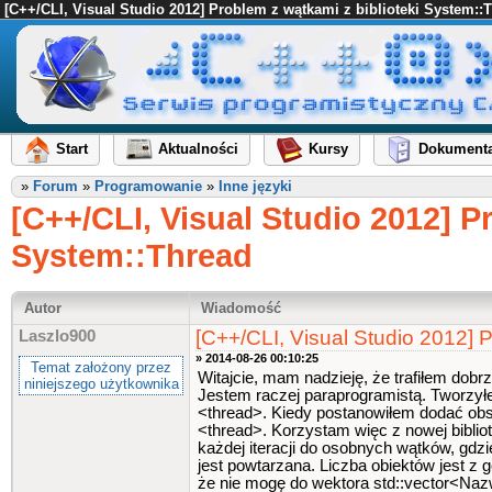
[C++/CLI, Visual Studio 2012] Problem z wątkami z biblioteki System::
Start
Aktualności
Kursy
Dokumenta
»
Forum
»
Programowanie
»
Inne języki
[C++/CLI, Visual Studio 2012] P
System::Thread
Autor
Wiadomość
[C++/CLI, Visual Studio 2012] 
Laszlo900
» 2014-08-26 00:10:25
Temat założony przez
Witajcie, mam nadzieję, że trafiłem dobr
niniejszego użytkownika
Jestem raczej paraprogramistą. Tworzyłem
<thread>. Kiedy postanowiłem dodać obsłu
<thread>. Korzystam więc z nowej biblio
każdej iteracji do osobnych wątków, gdz
jest powtarzana. Liczba obiektów jest 
że nie mogę do wektora std::vector<N