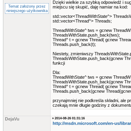
Dzięki wielkie za szybką odpowiedź i s
Temat założony przez
miejscu się skupić, daję namiar na kod:
niniejszego użytkownika
std::vector<ThreadWithState^> ThreadsW
std::vector<Thread^> Threads;
ThreadWithState^ tws = gcnew ThreadWit
ThreadsWithState.push_back(tws);
Thread^ t = gcnew Thread( gcnew Thread
Threads.push_back(t);
Niestety, zmieniwszy ThreadsWithState
ThreadsWithState.push_back(gcnew Threa
funkcji
Dla:
ThreadWithState^ tws = gcnew ThreadWit
ThreadsWithState.push_back(gcnew Thre
Thread^ t = gcnew Thread( gcnew Thread
Threads.push_back(gcnew Thread(gcnew 
przynajmniej nie podkreśla składni, ale 
czekają mnie długie godziny z dokument
» 2014-08-26 01:31:16
DejaVu
http://msdn.microsoft.com​/en-us/libr