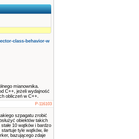
vector-class-behavior-w​
ólnego mianownika.
od C++, jeżeli wydajność
ych obliczeń w C++.
P-116103
takiego szpagatu zrobić
bsłużyć obiektów takich
 stałe 10 wątków i bardzo
tartuje tyle wątków, ile
rker, bazującego zdaje