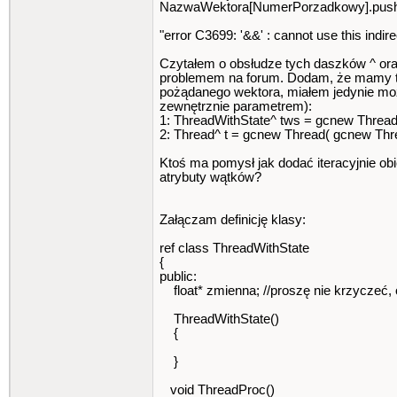
NazwaWektora[NumerPorzadkowy].push_
"error C3699: '&&' : cannot use this indi
Czytałem o obsłudze tych daszków ^ ora
problemem na forum. Dodam, że mamy tu
pożądanego wektora, miałem jedynie moż
zewnętrznie parametrem):
1: ThreadWithState^ tws = gcnew Thread
2: Thread^ t = gcnew Thread( gcnew Thre
Ktoś ma pomysł jak dodać iteracyjnie o
atrybuty wątków?
Załączam definicję klasy:
ref class ThreadWithState
{
public:
float* zmienna; //proszę nie krzyczeć,
ThreadWithState()
{
}
void ThreadProc()