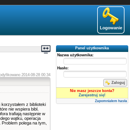
Logowanie
Panel użytkownika
Nazwa użytkownika:
Hasło:
odyfikowano 2014-08-28 00:34
Zaloguj
Nie masz jeszcze konta?
Zarejestruj się!
Zapomniałem hasła
korzystałem z biblioteki
re nie wspiera bibl.
ora trafiają następnie w
żdego wątku, operacja
 Problem polega na tym,