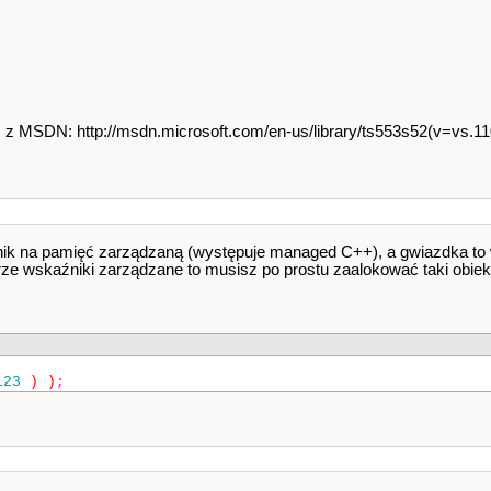
 z MSDN: http://msdn.microsoft.com/en-us/library/ts553s52(v=vs.1
źnik na pamięć zarządzaną (występuje managed C++), a gwiazdka to
ze wskaźniki zarządzane to musisz po prostu zaalokować taki obiek
123
)
)
;