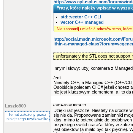
http://www.cplusplus.com/forum​/wind
Frazy, które należy wpisać w wyszuk
std::vector C++ CLI
vector C++ managed
Nie zapomnij umieścić adresów stron, które
http:/​/social.msdn.microsoft.com​/For
ithin-a-managed-class​?forum=vcgener
unfortunately the STL does not suppor
Innymi słowy: użyj kontenera z Managed 
/edit:
Niestety C++, a Managed C++ (C++/CLI) 
Osobiście polecam Ci C# jeżeli chcesz t
nie jest kluczowym elementem, a i to da
» 2014-08-28 00:34:53
Laszlo900
Dzięki raz jeszcze. Niestety na drodze 
Temat założony przez
się nie da. Proponowane zamienniki moje
niniejszego użytkownika
klas, mimo iż potencjalnie do podobnych 
brzydkiego switch case'a, który w zależn
jest obiektów (a miało być tak pięknie)