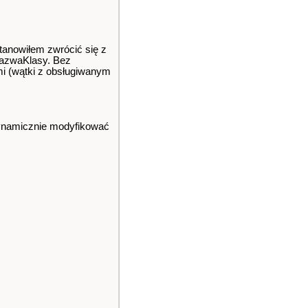
tanowiłem zwrócić się z
NazwaKlasy. Bez
mi (wątki z obsługiwanym
 dynamicznie modyfikować