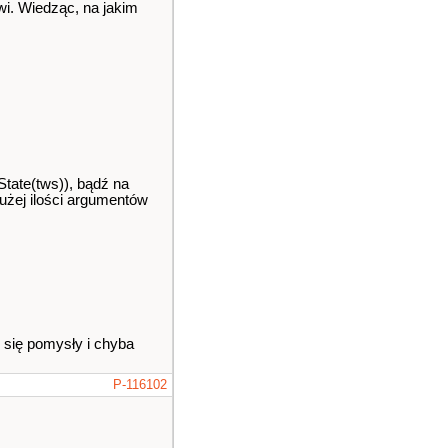
i. Wiedząc, na jakim
tate(tws)), bądź na
użej ilości argumentów
i się pomysły i chyba
P-116102