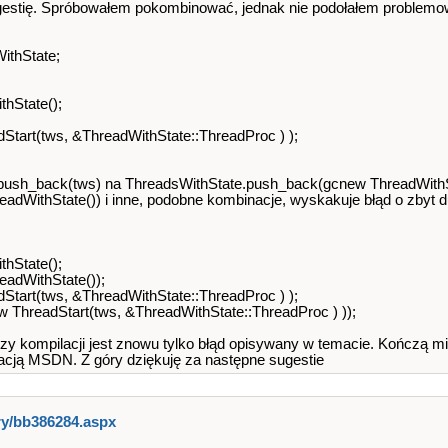
ugestię. Spróbowałem pokombinować, jednak nie podołałem problemow
ithState;
hState();
Start(tws, &ThreadWithState::ThreadProc ) );
.push_back(tws) na ThreadsWithState.push_back(gcnew ThreadWithS
dWithState()) i inne, podobne kombinacje, wyskakuje błąd o zbyt d
hState();
adWithState());
Start(tws, &ThreadWithState::ThreadProc ) );
ThreadStart(tws, &ThreadWithState::ThreadProc ) ));
przy kompilacji jest znowu tylko błąd opisywany w temacie. Kończą m
acją MSDN. Z góry dziękuję za następne sugestie
ary/bb386284.aspx