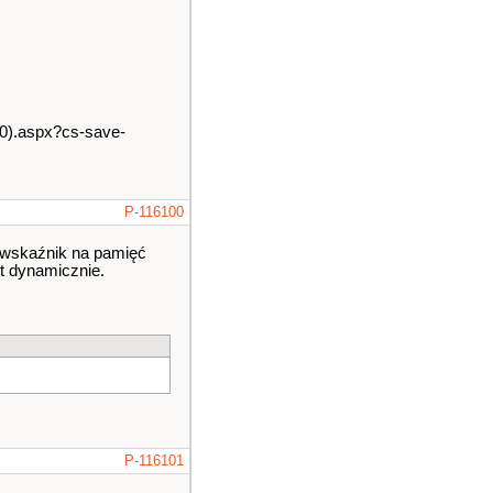
10).aspx?cs-save-
P-116100
 wskaźnik na pamięć
t dynamicznie.
P-116101