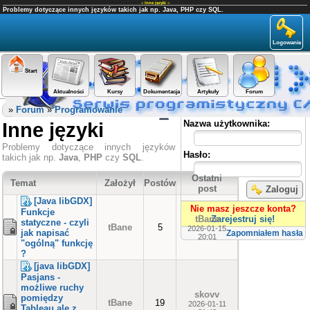
«
Inne języki
»
Problemy dotyczące innych języków takich jak np. Java, PHP czy SQL.
Logowanie
Start
Aktualności
Kursy
Dokumentacja
Artykuły
Forum
Panel użytkownika
»
Forum
»
Programowanie
Inne języki
Nazwa użytkownika:
Problemy dotyczące innych języków
Hasło:
takich jak np.
Java
,
PHP
czy
SQL
.
Ostatni
Temat
Założył
Postów
post
Zaloguj
[Java libGDX]
Nie masz jeszcze konta?
Funkcje
tBane
Zarejestruj się!
statyczne - czyli
tBane
5
2026-01-15
jak napisać
Zapomniałem hasła
20:01
"ogólną" funkcję
?
[java libGDX]
Pasjans -
możliwe ruchy
skovv
pomiędzy
tBane
19
2026-01-11
Tableau ale z