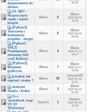
05:35
dopasowanie do
ekranu
C# .NET -
tBane
Rozpoczęcie
tBane
6
2025-09-04
nauki i wybór
15:33
książki
[Python3]
tBane
Tworzenie i
tBane
6
2025-08-04
budowanie
09:26
projektu - skrypt
[Python3
SDL2]
tBane
tBane
4
Podstawowe
2025-07-21
16:17
elementy GUI
czyli Buttony
[Python3]
tBane
tBane
7
Bilioteka
2025-07-17
22:56
graficzna
nanoant20
[cmake] Jak
tBane
35
2025-06-15
napisać cmake ?
11:31
tBane
Android
tBane
3
2025-06-15
Studio i Kotlin
03:08
C++
DejaVu
'unordered_map'
DejaVu
2
2024-09-15
VS C#
22:43
'Dictionary'