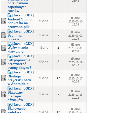
21:43
odrzucaniem
zapętlonych
ruchów
[Java libGDX]
tBane
Android Studio
tBane
2
2026-01-10
podkreśla na
13:03
czerwono plik
[Java libGDX]
tBane
tBane
2
Szum na
2026-01-02
12:25
obrazie
[Java libGDX]
tBane
tBane
2
Wyświetlanie
2025-12-31
09:18
klawiatury
[Java libGDX]
tBane
Jak poprawnie
tBane
8
2025-12-19
przetwarzać
06:42
eventy dotyku?
[Java libGDX]
tBane
Obsługa
tBane
17
2025-12-17
przycisku back
00:15
w Androidzie
[Java libGDX]
tBane
Statyczny
tBane
2
2025-12-16
manager
20:22
dźwięków
[Java libGDX]
Skalowanie
tBane
tBane
12
widoku i
2025-12-14