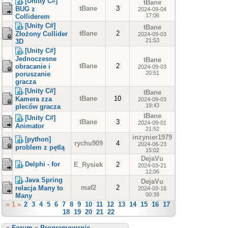
[Unitty C#]
tBane
tBane
3
BUG z
2024-09-04
17:06
Colliderem
[Unity C#]
tBane
tBane
2
Złożony Collider
2024-09-03
21:53
3D
[Unity C#]
Jednoczesne
tBane
tBane
2
obracanie i
2024-09-03
20:51
poruszanie
gracza
[Unity C#]
tBane
tBane
10
Kamera zza
2024-09-03
19:43
pleców gracza
tBane
[Unity C#]
tBane
3
2024-09-01
Animator
21:52
inzynier1979
[python]
rychu909
4
2024-06-23
problem z pętlą
15:02
DejaVu
Delphi - for
E_Rysiek
2
2024-03-21
12:06
Java Spring
DejaVu
maf2
2
relacja Many to
2024-03-16
00:38
Many
« 1 »
2
3
4
5
6
7
8
9
10
11
12
13
14
15
16
17
18
19
20
21
22
»
Forum
»
Programowanie