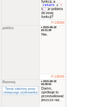
funkcji, a
return
a
+
je pobiera
b
;
do innej
funkcji?
P-136504
» 2015-08-18
pekfos
18:31:28
Nie.
P-136505
» 2015-08-18
Banneq
18:38:55
Damn,
Temat założony przez
spróbuje to
niniejszego użytkownika
przestudiować
jeszcze raz.