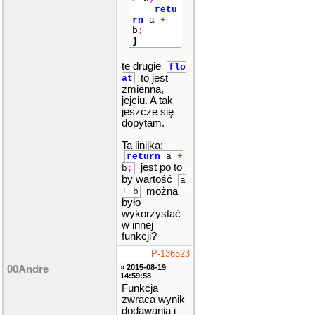
retu
rn
a
+
b
;
}
te drugie
flo
to jest
at
zmienna,
jejciu. A tak
jeszcze się
dopytam.
Ta linijka:
return
a
+
jest po to
b
;
by wartość
a
można
+
b
było
wykorzystać
w innej
funkcji?
P-136523
» 2015-08-19
00Andre
14:59:58
Funkcja
zwraca wynik
dodawania i