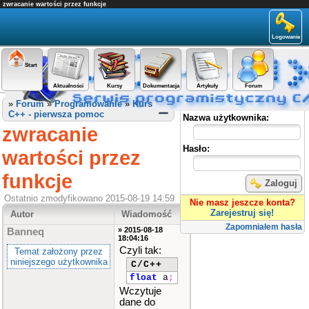
zwracanie wartości przez funkcje
Logowanie
Start
Aktualności
Kursy
Dokumentacja
Artykuły
Forum
Panel użytkownika
»
Forum
»
Programowanie
»
Kurs
C++ - pierwsza pomoc
Nazwa użytkownika:
zwracanie
Hasło:
wartości przez
funkcje
Zaloguj
Ostatnio zmodyfikowano 2015-08-19 14:59
Nie masz jeszcze konta?
Zarejestruj się!
Autor
Wiadomość
Zapomniałem hasła
» 2015-08-18
Banneq
18:04:16
Czyli tak:
Temat założony przez
niniejszego użytkownika
C/C++
float
a
;
Wczytuje
dane do