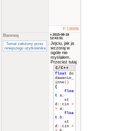
P-136506
» 2015-08-19
Banneq
12:41:51
Jejciu, jak ja
Temat założony przez
wczoraj w
niniejszego użytkownika
ogóle nie
myślałem.
Przecież tutaj
C/C++
float
do
dawanie_
inne
()
{
floa
t
a
;
st
d
::
cin
>
>
a
;
floa
t
b
;
st
d
::
cin
>
>
b
;