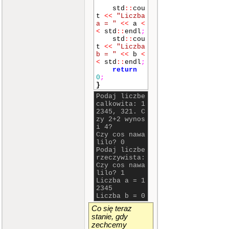
std
::
cou
t
<<
"Liczba
a = "
<<
a
<
<
std
::
endl
;
std
::
cou
t
<<
"Liczba
b = "
<<
b
<
<
std
::
endl
;
return
0
;
}
Podaj liczbe
calkowita: 1
2345, 321. C
zy 2+2 wynos
i 4?
Czy cos nawa
lilo? 0
Podaj liczbe
rzeczywista:
Czy cos nawa
lilo? 1
Liczba a = 1
2345
Liczba b = 0
Co się teraz
stanie, gdy
zechcemy