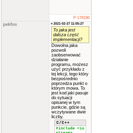
P-178180
» 2021-02-27 11:05:27
pekfos
To jaka jest
dalsza część
implementacji?
Dowolna jaka
pozwoli
zaobserwować
działanie
programu, możesz
użyć przykładu z
tej lekcji, tego który
bezpośrednio
poprzedza punkt o
którym mowa. To
jest kod jaki pasuje
do sytuacji
opisanej w tym
punkcie, gdzie są
wczytywane dwie
liczby.
C/C++
#include <io
stream>