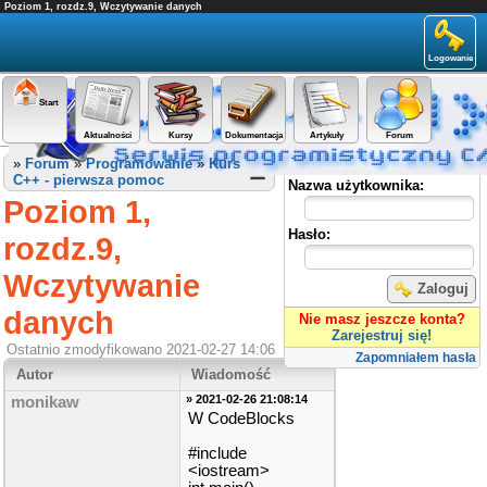
Poziom 1, rozdz.9, Wczytywanie danych
Logowanie
Start
Aktualności
Kursy
Dokumentacja
Artykuły
Forum
Panel użytkownika
»
Forum
»
Programowanie
»
Kurs
C++ - pierwsza pomoc
Nazwa użytkownika:
Poziom 1,
Hasło:
rozdz.9,
Wczytywanie
Zaloguj
danych
Nie masz jeszcze konta?
Zarejestruj się!
Ostatnio zmodyfikowano 2021-02-27 14:06
Zapomniałem hasła
Autor
Wiadomość
» 2021-02-26 21:08:14
monikaw
W CodeBlocks
#include
<iostream>