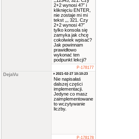
,,12345, 321. Czy
2+2 wynosi 4?" i
kliknięciu ENTER,
nie zostaje mi mi
tekst ,,, 321. Czy
2+2 wynosi 4?"
tylko konsola się
zamyka jak chcę
cokolwiek wpisać?
Jak powinnam
prawidłowo
wykonać ten
podpunkt lekcji?
P-178177
» 2021-02-27 10:10:23
DejaVu
Nie napisałaś
dalszej części
implementacji.
Jedyne co masz
zaimplementowane
to wczytywanie
liczby.
P-178178