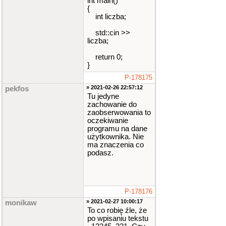
int main()
{
int liczba;
std::cin >>
liczba;
return 0;
}
P-178175
» 2021-02-26 22:57:12
pekfos
Tu jedyne
zachowanie do
zaobserwowania to
oczekiwanie
programu na dane
użytkownika. Nie
ma znaczenia co
podasz.
P-178176
» 2021-02-27 10:00:17
monikaw
To co robię źle, że
po wpisaniu tekstu