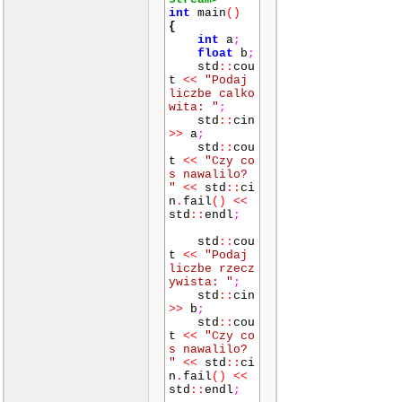
int
main
()
{
int
a
;
float
b
;
std
::
cou
t
<<
"Podaj
liczbe calko
wita: "
;
std
::
cin
>>
a
;
std
::
cou
t
<<
"Czy co
s nawalilo?
"
<<
std
::
ci
n
.
fail
() <<
std
::
endl
;
std
::
cou
t
<<
"Podaj
liczbe rzecz
ywista: "
;
std
::
cin
>>
b
;
std
::
cou
t
<<
"Czy co
s nawalilo?
"
<<
std
::
ci
n
.
fail
() <<
std
::
endl
;