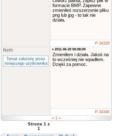
Otwórz painta, zapisz plik w
{
formacie BMP. Zapewne
/* put your
code here */
zmieniłeś rozszerzenie pliku
}
png lub jpg - to tak nie
działa.
destroy_bitmap
(
grafika
)
;
clear_keybuf
()
;
return
0
;
P-34328
}
» 2011-06-20 09:08:09
Neth
END_OF_MAIN
()
Zmieniłem i działa. Jakoś na
Temat założony przez
to wcześniej nie wpadłem.
niniejszego użytkownika
Dzięki za pomoc.
P-34345
« 1 »
Strona 1 z
1