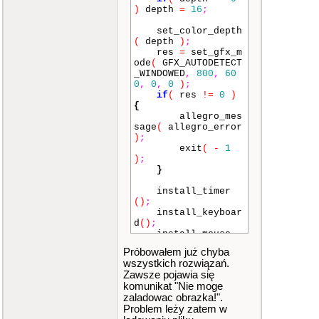
)
depth
=
16
;
set_color_depth
(
depth
)
;
res
=
set_gfx_m
ode
(
GFX_AUTODETECT
_WINDOWED
,
800
,
60
0
,
0
,
0
)
;
if
(
res
!=
0
)
{
allegro_mes
sage
(
allegro_error
)
;
exit
(
-
1
)
;
}
install_timer
()
;
install_keyboar
d
()
;
install_mouse
()
;
Próbowałem już chyba
/* add other in
wszystkich rozwiązań.
itializations here
Zawsze pojawia się
*/
komunikat "Nie moge
}
zaladowac obrazka!".
Problem leży zatem w
int
main
()