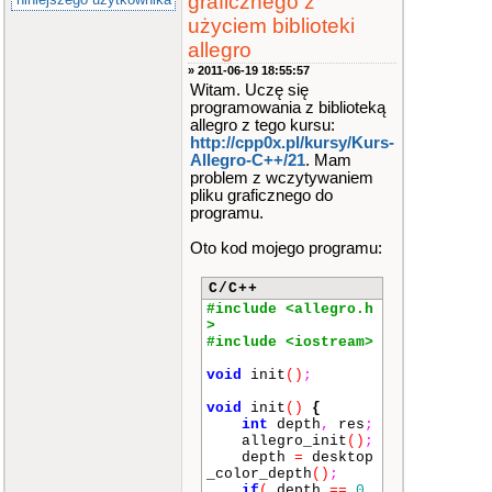
graficznego z
użyciem biblioteki
allegro
» 2011-06-19 18:55:57
Witam. Uczę się
programowania z biblioteką
allegro z tego kursu:
http://cpp0x.pl/kursy/Kurs-
Allegro-C++/21
. Mam
problem z wczytywaniem
pliku graficznego do
programu.
Oto kod mojego programu:
C/C++
#include <allegro.h
>
#include <iostream>
void
init
()
;
void
init
()
{
int
depth
,
res
;
allegro_init
()
;
depth
=
desktop
_color_depth
()
;
if
(
depth
==
0