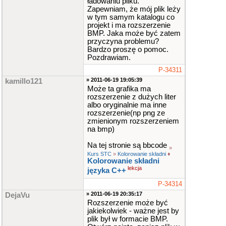
{
ładowaniu pliku.
init
()
;
Zapewniam, że mój plik leży
clear_to_color
(
w tym samym katalogu co
screen
,
makecol
(
0
,
projekt i ma rozszerzenie
0
,
0
)
)
;
BMP. Jaka może być zatem
BITMAP
*
grafik
przyczyna problemu?
a
=
NULL
;
Bardzo proszę o pomoc.
grafika
=
load_
Pozdrawiam.
bmp
(
"grafika.bmp"
,
default_palette
)
;
P-34311
if
(
!
grafika
)
» 2011-06-19 19:05:39
kamillo121
{
Może ta grafika ma
set_gfx_mod
rozszerzenie z dużych liter
e
(
GFX_TEXT
,
0
,
0
,
albo oryginalnie ma inne
0
,
0
)
;
rozszerzenie(np png ze
allegro_mes
zmienionym rozszerzeniem
sage
(
"Nie moge zal
na bmp)
adowac obrazka!"
)
;
allegro_exi
t
()
;
Na tej stronie są bbcode
»
return
0
;
Kurs STC
»
Kolorowanie składni
♦
}
Kolorowanie składni
lekcja
języka C++
masked_blit
(
gr
afika
,
screen
,
0
,
P-34314
0
,
100
,
100
,
grafik
» 2011-06-19 20:35:17
DejaVu
a
->
w
,
grafika
->
h
)
;
Rozszerzenie może być
jakiekolwiek - ważne jest by
while
(
!
key
[
KE
plik był w formacie BMP.
Y_ESC
]
)