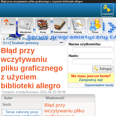
Błąd przy wczytywaniu pliku graficznego z użyciem biblioteki allegro
Logowanie
Start
Aktualności
Kursy
Dokumentacja
Artykuły
Forum
Panel użytkownika
»
Forum
»
Programowanie
»
[C,
C++] Szukam pomocy
Nazwa użytkownika:
Błąd przy
Hasło:
wczytywaniu
pliku graficznego
Zaloguj
z użyciem
Nie masz jeszcze konta?
Zarejestruj się!
biblioteki allegro
Zapomniałem hasła
Ostatnio zmodyfikowano 2011-06-20 09:08
Autor
Wiadomość
Błąd przy
Neth
wczytywaniu pliku
Temat założony przez
niniejszego użytkownika