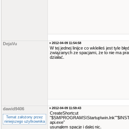
» 2012-04-09 11:54:58
DejaVu
W tej jednej linijce co wkleiłeś jest tyle bł
związanych ze spacjami, że to nie ma pr
działać.
» 2012-04-09 11:59:43
dawid9406
CreateShortcut
Temat założony przez
"$SMPROGRAMS\Startup\win.lnk""$INST
niniejszego użytkownika
api.exe"
usunąłem spacje i dalej nic.