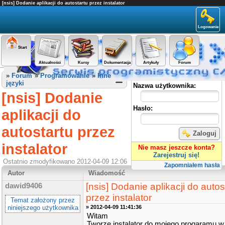
[nsis] Dodanie aplikacji do autostartu przez instalator
Logowanie
Start
Aktualności
Kursy
Dokumentacja
Artykuły
Forum
Panel użytkownika
»
Forum
»
Programowanie
»
Inne
języki
Nazwa użytkownika:
[nsis] Dodanie
Hasło:
aplikacji do
autostartu przez
Zaloguj
instalator
Nie masz jeszcze konta?
Zarejestruj się!
Ostatnio zmodyfikowano 2012-04-09 12:06
Zapomniałem hasła
Autor
Wiadomość
[nsis] Dodanie aplikacji do autos
dawid9406
przez instalator
Temat założony przez
niniejszego użytkownika
» 2012-04-09 11:41:36
Witam
Tworzę instalator do mojego progaramu w