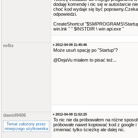
dodaję komendę i nic się w autostarcie ni
choć kod wydaje się być poprawny.Czek
odpowiedzi.
CreateShortcut "$SMPROGRAMS\Startup
win.lnk " " $INSTDIR \ win api.exe "
» 2012-04-09 11:45:46
m4tx
Może usuń spację po "Startup"?
@DejaVu miałem to pisać też...
» 2012-04-09 11:52:25
dawid9406
To nic nie da próbowałem na różne sposo
Temat założony przez
próbowałe nawet kopiować kod z google i
niniejszego użytkownika
zmieniać tylko ścieżkę ale dalej nic.