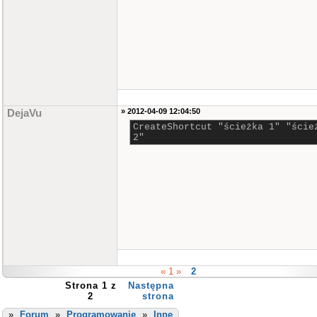
» 2012-04-09 12:04:50
DejaVu
CreateShortcut "ścieżka 1" "ście
2"
« 1 »
2
Strona 1 z
Następna
2
strona
»
Forum
»
Programowanie
»
Inne