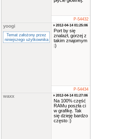
płycie głównej.
P-54432
» 2012-04-14 01:25:06
yoogi
Port by się
Temat założony przez
znalazł, gorzej z
niniejszego użytkownika
takim znajomym
:)
P-54434
» 2012-04-14 01:27:06
waxx
Na 100% część
RAMu poszła ci
w grafikę. Tak
się dzieję bardzo
często :)