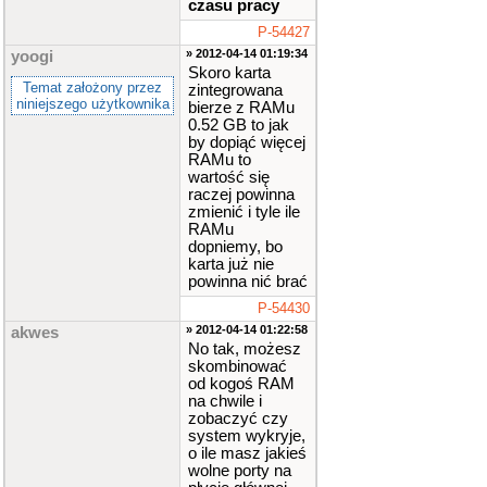
czasu pracy
P-54427
» 2012-04-14 01:19:34
yoogi
Skoro karta
Temat założony przez
zintegrowana
niniejszego użytkownika
bierze z RAMu
0.52 GB to jak
by dopiąć więcej
RAMu to
wartość się
raczej powinna
zmienić i tyle ile
RAMu
dopniemy, bo
karta już nie
powinna nić brać
P-54430
» 2012-04-14 01:22:58
akwes
No tak, możesz
skombinować
od kogoś RAM
na chwile i
zobaczyć czy
system wykryje,
o ile masz jakieś
wolne porty na