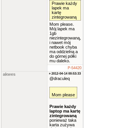
Prawie każdy
lapek ma
kartę
zintegrowaną
Mom please.
Mój lapek ma
1gb
niezintegrowaną,
i nawet mój
netbook chyba
ma oddzielną a
do górnej półki
mu daleko.
P-54420
» 2012-04-14 00:53:33
akwes
@draculeq
Mom please
Prawie każdy
laptop ma kartę
zintegrowaną
ponieważ taka
karta zużywa