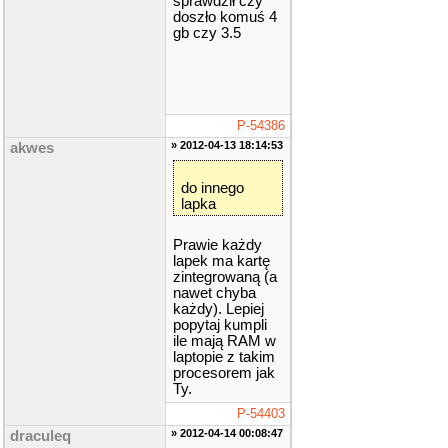
sprawdził czy
doszło komuś 4
gb czy 3.5
P-54386
» 2012-04-13 18:14:53
akwes
do innego
lapka
Prawie każdy
lapek ma kartę
zintegrowaną (a
nawet chyba
każdy). Lepiej
popytaj kumpli
ile mają RAM w
laptopie z takim
procesorem jak
Ty.
P-54403
» 2012-04-14 00:08:47
draculeq