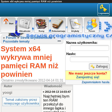
System x64 wykrywa mniej pamięci RAM niż powinien
Logowanie
Start
Aktualności
Kursy
Dokumentacja
Artykuły
Forum
Panel użytkownika
»
Forum
»
Strefa użytkowników
»
Pozostałe tematy
Nazwa użytkownika:
System x64
Hasło:
wykrywa mniej
pamięci RAM niż
Zaloguj
powinien
Nie masz jeszcze konta?
Zarejestruj się!
Ostatnio zmodyfikowano 2012-04-14 01:31
Zapomniałem hasła
Autor
Wiadomość
» 2012-04-13 14:03:47
yoogi
Najchętniej bym
Temat założony przez
ten RAM
niniejszego użytkownika
przełożył do
innego lapka i