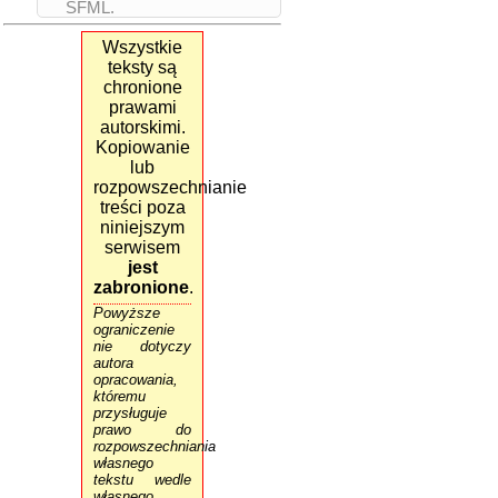
SFML.
Wszystkie
teksty są
chronione
prawami
autorskimi.
Kopiowanie
lub
rozpowszechnianie
treści poza
niniejszym
serwisem
jest
zabronione
.
Powyższe
ograniczenie
nie dotyczy
autora
opracowania,
któremu
przysługuje
prawo do
rozpowszechniania
własnego
tekstu wedle
własnego