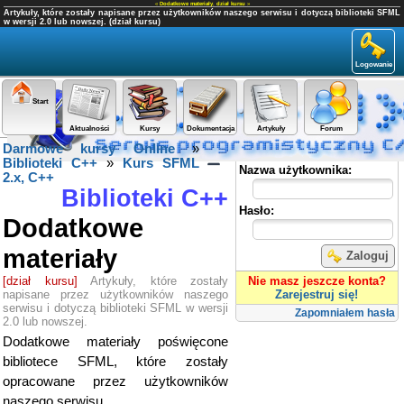
«
Dodatkowe materiały
,
dział kursu
»
Artykuły, które zostały napisane przez użytkowników naszego serwisu i dotyczą biblioteki SFML
w wersji 2.0 lub nowszej. (dział kursu)
Logowanie
Start
Aktualności
Kursy
Dokumentacja
Artykuły
Forum
Darmowe kursy Online
»
Panel użytkownika
Biblioteki C++
»
Kurs SFML
Nazwa użytkownika:
2.x, C++
Biblioteki C++
Hasło:
Dodatkowe
materiały
Zaloguj
[dział kursu]
Artykuły, które zostały
Nie masz jeszcze konta?
napisane przez użytkowników naszego
Zarejestruj się!
serwisu i dotyczą biblioteki SFML w wersji
Zapomniałem hasła
2.0 lub nowszej.
Dodatkowe materiały poświęcone
bibliotece SFML, które zostały
opracowane przez użytkowników
naszego serwisu.